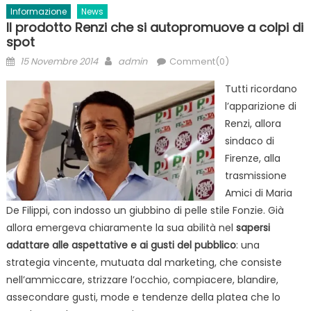
Informazione
News
Il prodotto Renzi che si autopromuove a colpi di
spot
Posted
Author
15 Novembre 2014
admin
Comment(0)
on
Tutti ricordano
l’apparizione di
Renzi, allora
sindaco di
Firenze, alla
trasmissione
Amici di Maria
De Filippi, con indosso un giubbino di pelle stile Fonzie. Già
allora emergeva chiaramente la sua abilità nel
sapersi
adattare alle aspettative e ai gusti del pubblico
: una
strategia vincente, mutuata dal marketing, che consiste
nell’ammiccare, strizzare l’occhio, compiacere, blandire,
assecondare gusti, mode e tendenze della platea che lo