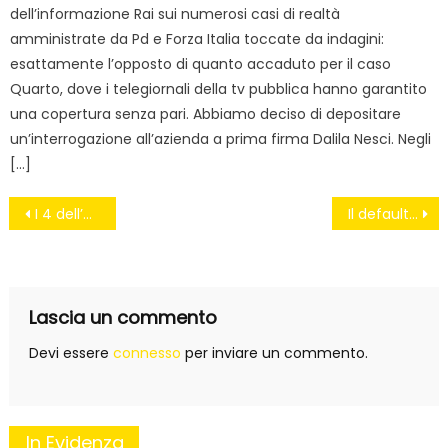
dell’informazione Rai sui numerosi casi di realtà
amministrate da Pd e Forza Italia toccate da indagini:
esattamente l’opposto di quanto accaduto per il caso
Quarto, dove i telegiornali della tv pubblica hanno garantito
una copertura senza pari. Abbiamo deciso di depositare
un’interrogazione all’azienda a prima firma Dalila Nesci. Negli
[…]
Navigazione
I 4 dell’Ave Maria
Il default delle PMI #fuoridalleuro
articoli
Lascia un commento
Devi essere
connesso
per inviare un commento.
In Evidenza