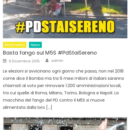
MoVimento
News
Basta fango sul M5S #PdStaiSereno
Author
Posted
admin
9 Dicembre 2015
on
Le elezioni si avvicinano ogni giorno che passa, non nel 2018
come dice il Bomba ma tra 6 mesi milioni di italiani saranno
chiamati al voto per rinnovare 1.200 amministrazioni locali,
tra cui quelle di Roma, Milano, Torino, Bologna e Napoli. La
macchina del fango del PD contro il M5S si muove
alimentata dalla loro […]