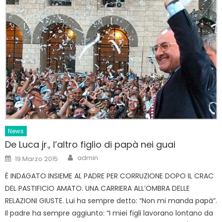
News
De Luca jr., l’altro figlio di papà nei guai
Author
Posted
admin
19 Marzo 2015
on
È INDAGATO INSIEME AL PADRE PER CORRUZIONE DOPO IL CRAC
DEL PASTIFICIO AMATO. UNA CARRIERA ALL’OMBRA DELLE
RELAZIONI GIUSTE. Lui ha sempre detto: “Non mi manda papà”.
Il padre ha sempre aggiunto: “I miei figli lavorano lontano da