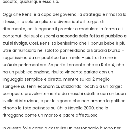
ascolta, qualunque essa sia.
Oggi che Renzi è a capo del governo, la strategia è rimasta la
stessa, si è solo ampliato e diversificato il target di
riferimento, costringendo il premier a modulare la forma e i
contenuti dei suoi discorsi
a seconda della fetta di pubblico a
cui si rivolge
. Così, Renzi sa benissimo che il bonus bebè è più
utile annunciarlo nel salotto pomeridiano di Barbara D’Urso –
seguitissimo da un pubblico femminile – piuttosto che in
un’Aula parlamentare. Sa perfettamente che su Rete 4, che
ha un pubblico anziano, risulta vincente parlare con un
linguaggio semplice e diretto, mentre su Rai 2 meglio
spingere su temi economici, strizzando l’occhio a un target
composto prevalentemente da maschi adulti e con un buon
livello di istruzione; e per le signore che non amano la politica
ci sono le foto patinate su Chi o Novella 2000, che lo
ritraggono come un marito e padre affettuoso.
In questa folle corsa a costruire un personaggio buono per