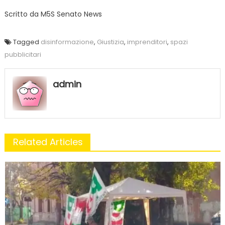
Scritto da
M5S Senato News
Tagged
disinformazione
,
Giustizia
,
imprenditori
,
spazi
pubblicitari
admin
Related Articles