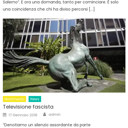
Salerno”. E ora una domanda, tanto per cominciare. È solo
una coincidenza che chi ha diviso percorsi […]
MoVimento
News
Televisione fascista
Author
Posted
admin
17 Gennaio 2016
on
“Denotiamo un silenzio assordante da parte