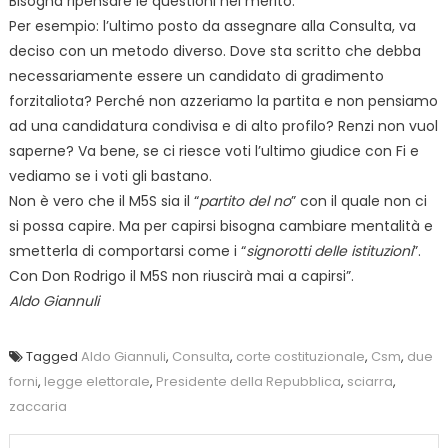
Bisogna ripensare le questioni nel merito.
Per esempio: l’ultimo posto da assegnare alla Consulta, va
deciso con un metodo diverso. Dove sta scritto che debba
necessariamente essere un candidato di gradimento
forzitaliota? Perché non azzeriamo la partita e non pensiamo
ad una candidatura condivisa e di alto profilo? Renzi non vuol
saperne? Va bene, se ci riesce voti l’ultimo giudice con Fi e
vediamo se i voti gli bastano.
Non è vero che il M5S sia il “
partito del no
” con il quale non ci
si possa capire. Ma per capirsi bisogna cambiare mentalità e
smetterla di comportarsi come i “
signorotti delle istituzioni
”.
Con Don Rodrigo il M5S non riuscirà mai a capirsi”.
Aldo Giannuli
Tagged
Aldo Giannuli
,
Consulta
,
corte costituzionale
,
Csm
,
due
forni
,
legge elettorale
,
Presidente della Repubblica
,
sciarra
,
zaccaria