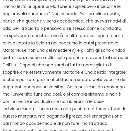
hanno letto le opere di Martone e saprebbero indicarne le
deplorevoli mancanze? Non lo credo. Più semplicemente,
penso che qualche vipera accademica, che aveva motivi di
odio per la Sciarra o pensava a sé stesso come candidato,
ha spolverato questa storia (chi altro poteva sapere come
aveva votato la Sciarra nel concorso in cui si presentava
Martone, se non uno del mestiere?) e gli altri gli sono andati
dietro, senza sapere nulla, solo perché era evocato il nome di
Dell’Utri. Dopo di che non sarei affatto meravigliato di
scoprire che effettivamente Martone è una bestia integrale
e che è passato grazie all’abituale mercato delle vacche dei
deprecati concorsi universitari. Cosa pessima, ne convengo,
ma l’università funziona così, o si cambia sistema o non è
con le rivolte individuali che cambieranno le cose.
Individualmente, l’unica cosa che puoi fare è tenersi fuori da
questo mercato, ma pagando il prezzo dell’emarginazione
dal mondo accademico e di non fare molta strada
(personalmente ne so qualcosa, ma mi va bene così).