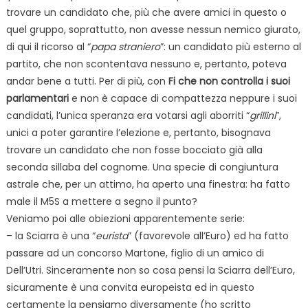
trovare un candidato che, più che avere amici in questo o
quel gruppo, soprattutto, non avesse nessun nemico giurato,
di qui il ricorso al “
papa straniero
”: un candidato più esterno al
partito, che non scontentava nessuno e, pertanto, poteva
andar bene a tutti. Per di più, con
Fi che non controlla i suoi
parlamentari
e non è capace di compattezza neppure i suoi
candidati, l’unica speranza era votarsi agli aborriti “
grillini
”,
unici a poter garantire l’elezione e, pertanto, bisognava
trovare un candidato che non fosse bocciato già alla
seconda sillaba del cognome. Una specie di congiuntura
astrale che, per un attimo, ha aperto una finestra: ha fatto
male il M5S a mettere a segno il punto?
Veniamo poi alle obiezioni apparentemente serie:
– la Sciarra è una “
eurista
” (favorevole all’Euro) ed ha fatto
passare ad un concorso Martone, figlio di un amico di
Dell’Utri. Sinceramente non so cosa pensi la Sciarra dell’Euro,
sicuramente è una convita europeista ed in questo
certamente la pensiamo diversamente (ho scritto