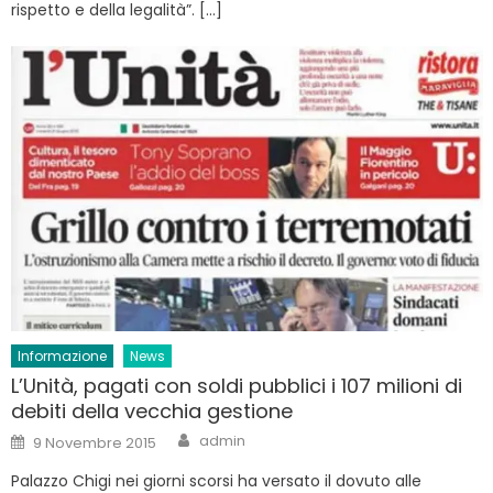
rispetto e della legalità”. […]
Informazione
News
L’Unità, pagati con soldi pubblici i 107 milioni di
debiti della vecchia gestione
Author
Posted
admin
9 Novembre 2015
on
Palazzo Chigi nei giorni scorsi ha versato il dovuto alle