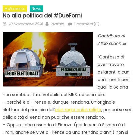
MoVimento
News
No alla politica dei #DueForni
Posted
Author
10 Novembre 2014
admin
Comment(0)
on
Contributo di
Alldo Giannuli
“Confesso di
aver trovato
esilaranti alcuni
commenti per i
quali la Sciarra
non sarebbe stata votabile dal M5S: ad esempio:
– perché è di Firenze e, dunque, renziana. Un’originale
rilettura del principio dell’
eius regio cuius religio
, per cui se sei
della città di Renzi non puoi che essere renziano.
– Oppure, che essendo di Firenze (per la verità Silvana è di
Trani, anche se vive a Firenze da una trentina d’anni) non si