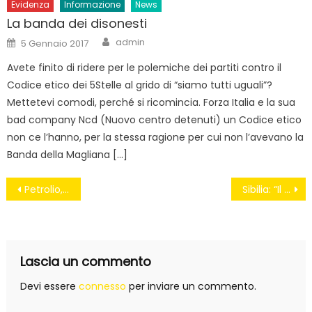
Evidenza
Informazione
News
La banda dei disonesti
Author
Posted
admin
5 Gennaio 2017
on
Avete finito di ridere per le polemiche dei partiti contro il
Codice etico dei 5Stelle al grido di “siamo tutti uguali”?
Mettetevi comodi, perché si ricomincia. Forza Italia e la sua
bad company Ncd (Nuovo centro detenuti) un Codice etico
non ce l’hanno, per la stessa ragione per cui non l’avevano la
Banda della Magliana […]
Navigazione
Petrolio, la marcia dei Cinque Stelle: “Non faremo passare le trivelle”
Sibilia: “Il Governo Renzi come un clan camorristico”
articoli
Lascia un commento
Devi essere
connesso
per inviare un commento.