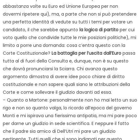
abbastanza volte su Euro ed Unione Europea per non
dovermi ripetere qui), ma, a parte che non si può pretendere
una perfetta identità di vedute su tutti i temi per votare un
candidato, il che sarebbe appunto
la logica di partito
per cui
voto quello che condivide tutte le mie posizioni politiche), mi
limito a porre una domanda: cosa c’entra questo con la
Corte Costituzionale?
La battaglia per l’uscita dall’Euro
passa
tutta al di fuori della Consulta e, dunque, non è su questo
che dovrà pronunciarsi la Sciarra. Chi avanza questo
argomento dimostra di avere idee poco chiare di diritto
costituzionale e non sapere quali siano le attribuzioni della
Corte e come sollevare il giudizio davanti ad essa.
– Quanto a Martone: personalmente non ho mai letto un suo
rigo e non so quanto valga, lo ricordo all’epoca del governo
Monti e mi ispirava una fierissima antipatia, ma mi pare poco
per darne un giudizio in sede scientifica. E neppure il fatto
che il padre sia amico di Dell’Utri mi pare un giudizio
pertinente. Tutti quelli che si sono indignati per questo,