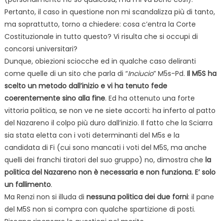
Pertanto, il caso in questione non mi scandalizza più di tanto,
ma soprattutto, torno a chiedere: cosa c’entra la Corte
Costituzionale in tutto questo? Vi risulta che si occupi di
concorsi universitari?
Dunque, obiezioni sciocche ed in qualche caso deliranti
come quelle di un sito che parla di “
Inciucio
” M5s-Pd.
Il M5S ha
scelto un metodo dall’inizio e vi ha tenuto fede
coerentemente sino alla fine
. Ed ha ottenuto una forte
vittoria politica, se non ve ne siete accorti: ha inferto al patto
del Nazareno il colpo più duro dall’inizio. Il fatto che la Sciarra
sia stata eletta con i voti determinanti del M5s e la
candidata di Fi (cui sono mancati i voti del M5S, ma anche
quelli dei franchi tiratori del suo gruppo) no, dimostra che
la
politica del Nazareno non è necessaria e non funziona. E’ solo
un fallimento
.
Ma Renzi non si illuda di
nessuna politica dei due forni
: il pane
del M5S non si compra con qualche spartizione di posti.