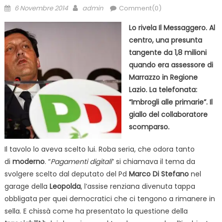
Posted
Author
6 Novembre 2014
admin
Comment(0)
on
Lo rivela Il Messaggero. Al
centro, una presunta
tangente da 1,8 milioni
quando era assessore di
Marrazzo in Regione
Lazio. La telefonata:
“Imbrogli alle primarie”. Il
giallo del collaboratore
scomparso.
Il tavolo lo aveva scelto lui. Roba seria, che odora tanto
di
moderno
. “
Pagamenti digitali
” si chiamava il tema da
svolgere scelto dal deputato del Pd
Marco Di Stefano
nel
garage della
Leopolda
, l’assise renziana divenuta tappa
obbligata per quei democratici che ci tengono a rimanere in
sella. E chissà come ha presentato la questione della