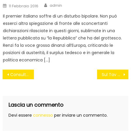
Author
Posted
admin
11 Febbraio 2016
on
Il premier italiano soffre di un disturbo bipolare. Non può
esserci altra spiegazione di fronte alle sconcertanti
dichiarazioni rilasciate in questi giorni, sublimate in una
lettera pubblicata su “la Repubblica” che ha del grottesco.
Renzi fa la voce grossa dinanzi all’Europa, criticando le
posizioni di austerità, il surplus tedesco e in generale la
politica economica […]
Navigazione
Consulta e CSM: persone oneste nelle Istituzioni grazie al M5S
Sul Tav del Brennero i conti non tornano: 24 i miliardi buttati
articoli
Lascia un commento
Devi essere
connesso
per inviare un commento.