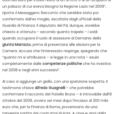
un palazzo di cui aveva bisogno la Regione Lazio nel 2009”,
riporta
Il Messaggero
. Racconto che sarebbe stato poi
confermato dall’ex moglie, ascoltata dagli ufficiali della
Guardia di Finanza. Il deputato del Pd, dunque, avrebbe
chiesto e ottenuto – secondo quanto trapela – i soldi
quando occupava il ruolo di assessore al Demanio della
giunta Marrazzo
, prima di presentarsi alle elezioni per la
Camera. Accusa che l’interessato respinge, spiegando che
“quanto mi si attribuisce – si legge in una nota – esula
completamente dalle
competenze politiche
che ho rivestivo
nel 2008 e negli anni successivi”.
Al caso si aggiunge un giallo, con una sparizione sospetta. Il
testimone chiave
Alfredo Guagnelli
– che potrebbe
confermare il racconto del fratello Bruno – è introvabile dall’8
ottobre del 2009, ovvero sei mesi dopo l’incasso di 300 mila
euro che, per la Finanza di Roma, provenivano da una
tangente partita dai costruttori Pulcini. A cinque anni dalla