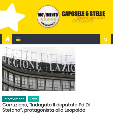
Skip
to
content
Informazione
News
Corruzione, “indagato il deputato Pd Di
Stefano”, protagonista alla Leopolda