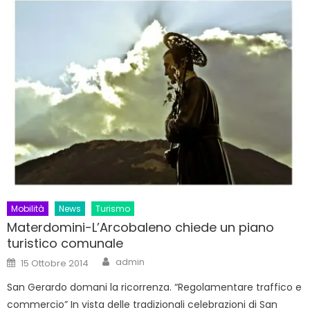
Mobilità
News
Turismo
Materdomini-L’Arcobaleno chiede un piano
turistico comunale
Author
Posted
admin
15 Ottobre 2014
on
San Gerardo domani la ricorrenza. “Regolamentare traffico e
commercio” In vista delle tradizionali celebrazioni di San