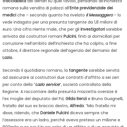
tracciabilità
dei denari su quel tavolo, pensando all’inchiesta
romana sulla vendita di palazzi all’
Ente previdenziale dei
medici
che – secondo quanto ha rivelato
Il Messaggero
– lo
vede indagato per una presunta tangente da 1,8 milioni di
euro. Una cifra niente male, che per gli
investigatori
sarebbe
arrivata dai costruttori romani
Pulcini
, finiti ai domiciliari per
corruzione nell’ambito dell’inchiesta che ha colpito, a fine
ottobre, il direttore regionale dell’agenzia del demanio del
Lazio.
Secondo il quotidiano romano, la
tangente
sarebbe servita
ad assicurare ai costruttori due contratti d’affitto a sei zeri
per conto della “
Lazio service
”, società controllata della
Regione. A raccontare della presunta mazzetta oversize è
l’ex moglie del deputato del Pd,
Gilda Renzi
e Bruno Guagnelli,
fratello del suo ex braccio destro,
Alfredo
: “Mio fratello mi
disse, ridendo, che
Daniele Pulcini
diceva sempre che
l’assessore era un ladro, perché aveva preteso un milione e
800mila euro per il buon esito di un affitto o di un acquisto di