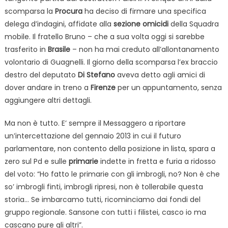
scomparsa la
Procura
ha deciso di firmare una specifica
delega d’indagini, affidate alla
sezione omicidi
della Squadra
mobile. Il fratello Bruno – che a sua volta oggi si sarebbe
trasferito in
Brasile
– non ha mai creduto all’allontanamento
volontario di Guagnelli. Il giorno della scomparsa l’ex braccio
destro del deputato
Di Stefano
aveva detto agli amici di
dover andare in treno a
Firenze
per un appuntamento, senza
aggiungere altri dettagli.
Ma non è tutto. E’ sempre il Messaggero a riportare
un’intercettazione del gennaio 2013 in cui il futuro
parlamentare, non contento della posizione in lista, spara a
zero sul Pd e sulle
primarie
indette in fretta e furia a ridosso
del voto: “Ho fatto le primarie con gli imbrogli, no? Non è che
so’ imbrogli finti, imbrogli ripresi, non è tollerabile questa
storia… Se imbarcamo tutti, ricominciamo dai fondi del
gruppo regionale. Sansone con tutti i filistei, casco io ma
cascano pure gli altri”.