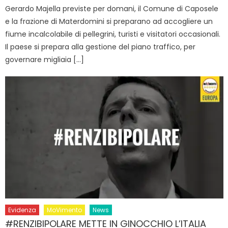
Gerardo Majella previste per domani, il Comune di Caposele
e la frazione di Materdomini si preparano ad accogliere un
fiume incalcolabile di pellegrini, turisti e visitatori occasionali.
Il paese si prepara alla gestione del piano traffico, per
governare migliaia […]
Evidenza
MoVimento
News
#RENZIBIPOLARE METTE IN GINOCCHIO L’ITALIA