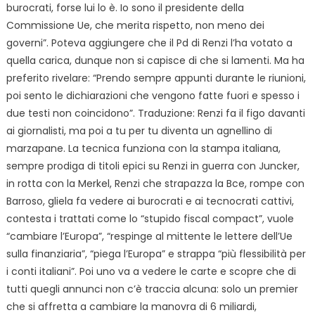
burocrati, forse lui lo è. Io sono il presidente della
Commissione Ue, che merita rispetto, non meno dei
governi”. Poteva aggiungere che il Pd di Renzi l’ha votato a
quella carica, dunque non si capisce di che si lamenti. Ma ha
preferito rivelare: “Prendo sempre appunti durante le riunioni,
poi sento le dichiarazioni che vengono fatte fuori e spesso i
due testi non coincidono”. Traduzione: Renzi fa il figo davanti
ai giornalisti, ma poi a tu per tu diventa un agnellino di
marzapane. La tecnica funziona con la stampa italiana,
sempre prodiga di titoli epici su Renzi in guerra con Juncker,
in rotta con la Merkel, Renzi che strapazza la Bce, rompe con
Barroso, gliela fa vedere ai burocrati e ai tecnocrati cattivi,
contesta i trattati come lo “stupido fiscal compact”, vuole
“cambiare l’Europa”, “respinge al mittente le lettere dell’Ue
sulla finanziaria”, “piega l’Europa” e strappa “più flessibilità per
i conti italiani”. Poi uno va a vedere le carte e scopre che di
tutti quegli annunci non c’è traccia alcuna: solo un premier
che si affretta a cambiare la manovra di 6 miliardi,