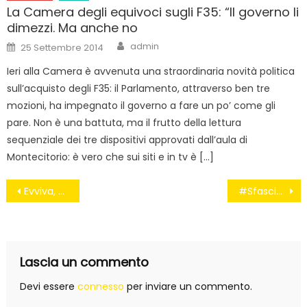
La Camera degli equivoci sugli F35: “Il governo li
dimezzi. Ma anche no
Author
Posted
admin
25 Settembre 2014
on
Ieri alla Camera è avvenuta una straordinaria novità politica
sull’acquisto degli F35: il Parlamento, attraverso ben tre
mozioni, ha impegnato il governo a fare un po’ come gli
pare. Non è una battuta, ma il frutto della lettura
sequenziale dei tre dispositivi approvati dall’aula di
Montecitorio: è vero che sui siti e in tv è […]
Navigazione
Evviva, è tornato il “gomplotto”. Grazie Renzi, ci mancava tanto
#SfasciaItalia e opere pubbliche: l’asse Napoli – Bari
articoli
Lascia un commento
Devi essere
connesso
per inviare un commento.