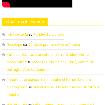
Commenti recenti
roby de zerbi
su
Pd, idea lista civica
Giuseppe
su
Centrale pronta serve un’intesa
Valle del Sabato: cronostoria | Amici in Movimento
Manocalzati
su
Meetup Grillo e Carlo Sibilia, continua
battaglia Valle del Sabato
Panem et circenses. La ludopatia ai tempi della crisi |
Contropiano
su
Videolotterie, il tesoro fiscale sottratto a
L’Aquila
mister ecker
su
Sele, ritornano le acque bianche – Gli