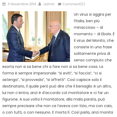
Posted
Author
5 Novembre 2014
admin
Comment(0)
on
Un virus si aggira per
l’Italia, ben più
minaccioso – al
momento – di Ebola. È
il virus del Monito, che
consiste in una frase
solitamente priva di
senso compiuto che
esorta non si sa bene chi a fare non si sa bene cosa. La
forma è sempre impersonale: “si eviti”, “si faccia”, “ci si
astenga”, “si provveda”, “si affretti”. Così capisce solo il
destinatario, il quale però può dire che il bersaglio è un altro,
lui non c’entra, anzi è d’accordo col monitatore e ci far un
figurone. A sua volta il monitatore, alla mala parata, può
sempre precisare che non ce l’aveva con tizio, ma con caio,
o con tutti, o con nessuno. E morta lì. Così parla, anzi monita