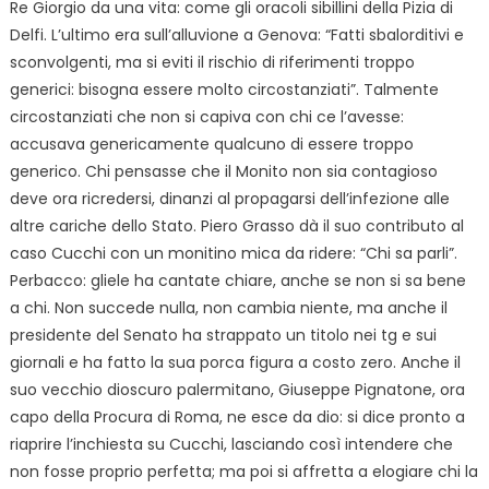
Re Giorgio da una vita: come gli oracoli sibillini della Pizia di
Delfi. L’ultimo era sull’alluvione a Genova: “Fatti sbalorditivi e
sconvolgenti, ma si eviti il rischio di riferimenti troppo
generici: bisogna essere molto circostanziati”. Talmente
circostanziati che non si capiva con chi ce l’avesse:
accusava genericamente qualcuno di essere troppo
generico. Chi pensasse che il Monito non sia contagioso
deve ora ricredersi, dinanzi al propagarsi dell’infezione alle
altre cariche dello Stato. Piero Grasso dà il suo contributo al
caso Cucchi con un monitino mica da ridere: “Chi sa parli”.
Perbacco: gliele ha cantate chiare, anche se non si sa bene
a chi. Non succede nulla, non cambia niente, ma anche il
presidente del Senato ha strappato un titolo nei tg e sui
giornali e ha fatto la sua porca figura a costo zero. Anche il
suo vecchio dioscuro palermitano, Giuseppe Pignatone, ora
capo della Procura di Roma, ne esce da dio: si dice pronto a
riaprire l’inchiesta su Cucchi, lasciando così intendere che
non fosse proprio perfetta; ma poi si affretta a elogiare chi la