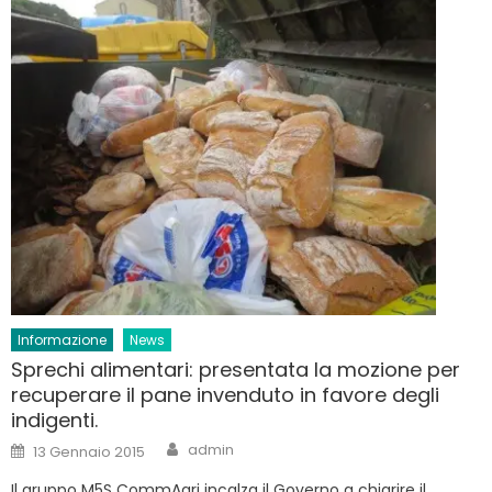
Informazione
News
Sprechi alimentari: presentata la mozione per
recuperare il pane invenduto in favore degli
indigenti.
Author
Posted
admin
13 Gennaio 2015
on
Il gruppo M5S CommAgri incalza il Governo a chiarire il