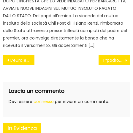
DOPO L’INCHIESTA CHE LO VEDE INDAGATO PER BANCAROTTA,
AVVIATE NUOVE INDAGINI SUL MUTUO INSOLUTO PAGATO
DALLO STATO. Dal papà all’amico. La vicenda del mutuo
insoluto della società Chil Post di Tiziano Renzi, rimborsato
dallo Stato attraverso presunti illeciti compiuti dal padre del
premier, ora coinvolge direttamente la banca che ha
ricevuto il versamento. Gli accertamenti […]
Navigazione
L’euro e la strage delle imprese #fuoridalleuro
I “padroni” a Firenze “Manca soltanto la destra americana”
articoli
Lascia un commento
Devi essere
connesso
per inviare un commento.
In Evidenza