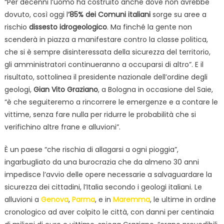
“Per decenni l’uomo ha costruito anche dove non avrebbe
dovuto, così oggi l
’85% dei Comuni italiani
sorge su aree a
rischio
dissesto idrogeologico
. Ma finché la gente non
scenderà in piazza a manifestare contro la classe politica,
che si è sempre disinteressata della sicurezza del territorio,
gli amministratori continueranno a occuparsi di altro”. E il
risultato, sottolinea il presidente nazionale dell’ordine degli
geologi,
Gian Vito Graziano
, a Bologna in occasione del Saie,
“è che seguiteremo a rincorrere le emergenze e a contare le
vittime, senza fare nulla per ridurre le probabilità che si
verifichino altre frane e alluvioni”.
È un paese “che rischia di allagarsi a ogni pioggia”,
ingarbugliato da una burocrazia che da almeno 30 anni
impedisce l’avvio delle opere necessarie a salvaguardare la
sicurezza dei cittadini, l’Italia secondo i geologi italiani. Le
alluvioni a
Genova
,
Parma
, e in
Maremma
, le ultime in ordine
cronologico ad aver colpito le città, con danni per centinaia