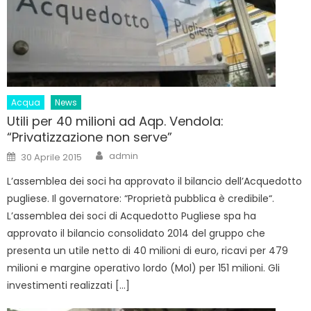
Acqua
News
Utili per 40 milioni ad Aqp. Vendola:
“Privatizzazione non serve”
Author
Posted
admin
30 Aprile 2015
on
L’assemblea dei soci ha approvato il bilancio dell’Acquedotto
pugliese. Il governatore: “Proprietà pubblica è credibile“.
L’assemblea dei soci di Acquedotto Pugliese spa ha
approvato il bilancio consolidato 2014 del gruppo che
presenta un utile netto di 40 milioni di euro, ricavi per 479
milioni e margine operativo lordo (Mol) per 151 milioni. Gli
investimenti realizzati […]