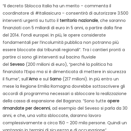
“Il decreto Sblocca Italia ha un merito – commenta il
coordinatore di #Italiasicura – consentirà di autorizzare 3.500
interventi urgenti su tutto il
territorio nazionale
, che saranno
finanziati con 5 miliardi di euro in 5 anni, a partire dalla fine
del 2014. Fondi europei. In più, le opere considerate
fondamentali per l’incolumità pubblica non potranno più
essere bloccate dai tribunali regionali”. Tra i cantieri pronti a
partire ci sono gli interventi sul bacino fluviale
del
Seveso
(200 milioni di euro), “perché la politica ha
finanziato l’Expo ma si è dimenticata di mettere in sicurezza
il fiume”, sull’
Arno
e sul
Sarno
(217 milioni). In più entro un
mese la Regione Emilia Romagna dovrebbe sottoscrivere gli
accordi di programma necessari a sbloccare la realizzazione
della cassa di espansione del Baganza. “Sono tutte
opere
rimandate per decenni
, ad esempio del Seveso si parla da 30
anni, e che, una volta sbloccate, daranno lavoro
complessivamente a circa 150 – 200 mila persone. Quindi un
vantaggio in termini di sicurezza e di occupazione”.