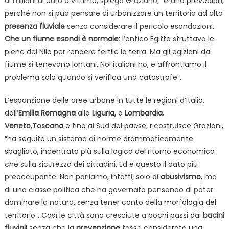
di milioni di euro e vittime, spiega Graziano, “erano prevedibili,
perché non si può pensare di urbanizzare un territorio ad alta
presenza fluviale
senza considerare il pericolo esondazioni.
Che un fiume esondi è normale
: l’antico Egitto sfruttava le
piene del Nilo per rendere fertile la terra. Ma gli egiziani dal
fiume si tenevano lontani. Noi italiani no, e affrontiamo il
problema solo quando si verifica una catastrofe”.
L’espansione delle aree urbane in tutte le regioni d’Italia,
dall’
Emilia Romagna
alla
Liguria,
a
Lombardia
,
Veneto
,
Toscana
e fino al Sud del paese, ricostruisce Graziani,
“ha seguito un sistema di norme drammaticamente
sbagliato, incentrato più sulla logica del ritorno economico
che sulla sicurezza dei cittadini. Ed è questo il dato più
preoccupante. Non parliamo, infatti, solo di
abusivismo
, ma
di una classe politica che ha governato pensando di poter
dominare la natura, senza tener conto della morfologia del
territorio”. Così le città sono cresciute a pochi passi dai
bacini
fluvial
i senza che la
prevenzione
fosse considerata una