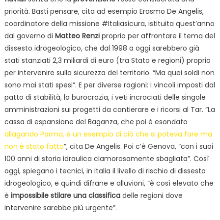
priorità. Basti pensare, cita ad esempio Erasmo De Angelis,
coordinatore della missione #Italiasicura, istituita quest’anno
dal governo di
Matteo Renzi
proprio per affrontare il tema del
dissesto idrogeologico, che dal 1998 a oggi sarebbero già
stati stanziati 2,3 miliardi di euro (tra Stato e regioni) proprio
per intervenire sulla sicurezza del territorio. “Ma quei soldi non
sono mai stati spesi”. E per diverse ragioni: I vincoli imposti dal
patto di stabilità, la burocrazia, i veti incrociati delle singole
amministrazioni sui progetti da cantierare e i ricorsi al Tar. “La
cassa di espansione del Baganza, che poi è esondato
allagando Parma, è un esempio di ciò che si poteva fare ma
non è stato fatto
”, cita De Angelis. Poi c’è Genova, “con i suoi
100 anni di storia idraulica clamorosamente sbagliata”. Così
oggi, spiegano i tecnici, in Italia il livello di rischio di dissesto
idrogeologico, e quindi difrane e alluvioni, “è così elevato che
è
impossibile stilare una classifica
delle regioni dove
intervenire sarebbe più urgente”.