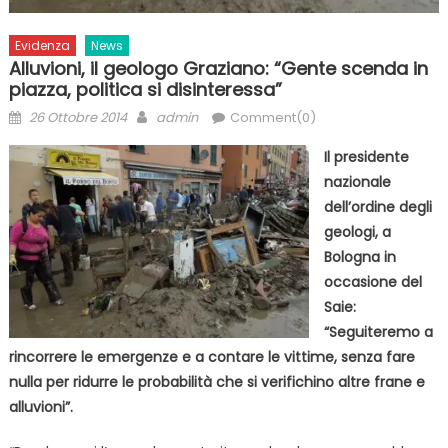
Evidenza
News
Alluvioni, il geologo Graziano: “Gente scenda in
piazza, politica si disinteressa”
Posted
Author
26 Ottobre 2014
admin
Comment(0)
on
Il presidente
nazionale
dell’ordine degli
geologi, a
Bologna in
occasione del
Saie:
“Seguiteremo a
rincorrere le emergenze e a contare le vittime, senza fare
nulla per ridurre le probabilità che si verifichino altre frane e
alluvioni”.