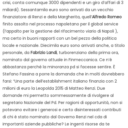
crisi, conta comunque 3000 dipendenti e un giro d’affari di 3
miliardi). Sessantamila euro sono arrivati da un vecchio
finanziatore di Renzi e della Margherita, quell’
Alfredo Romeo
finito assolto nel processo napoletano per il global service
(l’appalto per la gestione del rifacimento viario di Napoli
),
ma certo in buoni rapporti con un bel pezzo della politica
locale e nazionale. Diecimila euro sono arrivati anche, a titolo
personale, da
Fabrizio Landi
, turborenziano della prima ora,
nominato dal governo attuale in Finmeccanica. Ce n’è
abbastanza perché la minoranza pd si facesse sentire. È
Stefano Fassina a porre la domanda che in molti dovrebbero
farsi: “Una parte dell’establishment italiano finanzia con 2
milioni di euro la Leopolda 2015 di Matteo Renzi. Due
domande mi permetto sommessamente di rivolgere al
segretario Nazionale del Pd. Per ragioni di opportunità, non si
potevano evitare i generosi e certo disinteressati contributi
di chi è stato nominato dal Governo Renzi nel cda di
importanti aziende pubbliche? Le ingenti risorse da te