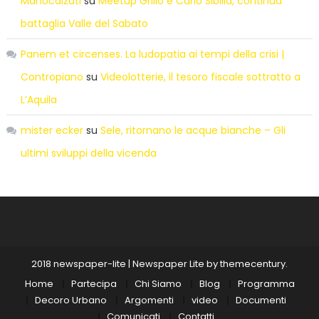
Manocalzati
su
Meetup Grillo e Carlo Sibilia, continua
battaglia Valle del Sabato
Panem et circenses. La ludopatia ai tempi della crisi |
Contropiano
su
Videolotterie, il tesoro fiscale sottratto a
L’Aquila
mister ecker
su
Sele, ritornano le acque bianche – Gli
ultimi sviluppi della vicenda
2018 newspaper-lite
|
Newspaper Lite by
themecentury
.
Home
Partecipa
Chi Siamo
Blog
Programma
Decoro Urbano
Argomenti
video
Documenti
Comunicati
Contatti