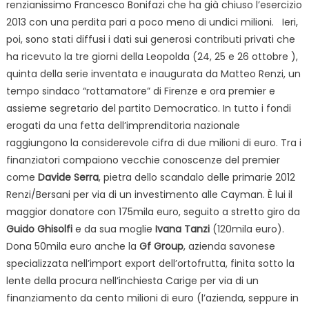
renzianissimo Francesco Bonifazi che ha già chiuso l’esercizio
2013 con una perdita pari a poco meno di undici milioni.
Ieri,
poi, sono stati diffusi i dati sui generosi contributi privati che
ha ricevuto la tre giorni della Leopolda (24, 25 e 26 ottobre
),
quinta della serie inventata e inaugurata da Matteo Renzi, un
tempo sindaco “rottamatore” di Firenze e ora premier e
assieme segretario del partito Democratico. In tutto i fondi
erogati da una fetta dell’imprenditoria nazionale
raggiungono la considerevole cifra di due milioni di euro. Tra i
finanziatori
compaiono vecchie conoscenze del premier
come
Davide Serra
, pietra dello scandalo delle primarie 2012
Renzi/Bersani per via di un investimento alle Cayman. È lui il
maggior donatore con 175mila euro, seguito a stretto giro da
Guido Ghisolfi
e da sua moglie
Ivana Tanzi
(120mila euro).
Dona 50mila euro anche la
Gf Group
, azienda savonese
specializzata nell’import export dell’ortofrutta, finita sotto la
lente della procura nell’inchiesta Carige per via di un
finanziamento
da cento milioni di euro (l’azienda, seppure in