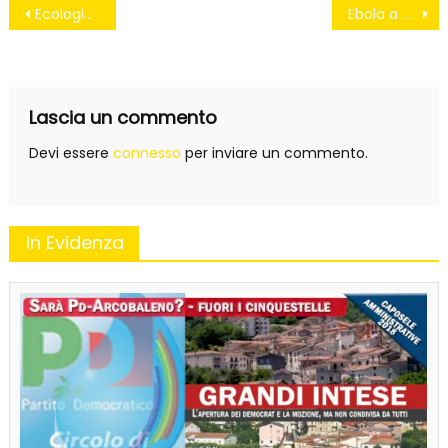
Navigazione
Ecologia, nuove risorse alle isole di 13 Comuni
Ebola a Roma?
articoli
Lascia un commento
Devi essere
connesso
per inviare un commento.
In Evidenza