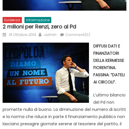
Evidenza
Informazione
2 milioni per Renzi, zero al Pd
Posted
Author
19 Ottobre 2014
admin
Comment(0)
on
DIFFUSI DATI E
FINANZIATORI
DELLA KERMESSE
FIORENTINA.
FASSINA: “DATELI
AI CIRCOLI”.
L’ultimo bilancio
del Pd non
promette nulla di buono. La diminuzione del numero di iscritti
e la norma che riduce in parte il finanziamento pubblico non
lasciano presagire giornate serene al tesoriere del partito, il