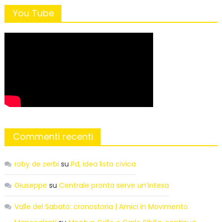
You Tube
Commenti recenti
roby de zerbi
su
Pd, idea lista civica
Giuseppe
su
Centrale pronta serve un’intesa
Valle del Sabato: cronostoria | Amici in Movimento