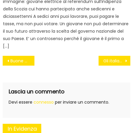
immagine: giovane elettrice al referendum sull’indipenza
della Scozia cui hanno partecipato anche sedicenni e
diciassettenni A sedici anni puoi lavorare, puoi pagare le
tasse, ma non puoi votare. Un giovane non può determinare
il suo futuro attraverso la scelta del governo nazionale del
suo Paese. E’ un controsenso perché il giovane è il primo a
[…]
Navigazione
Buone pratiche dai comuni
Gli italiani sono migliori dei politici che votano?
articoli
Lascia un commento
Devi essere
connesso
per inviare un commento.
In Evidenza