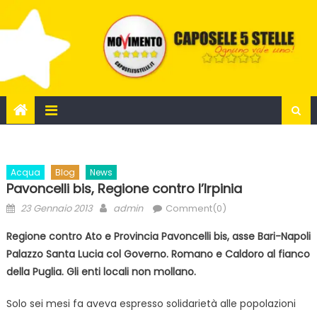
Skip
to
content
Acqua
Blog
News
Pavoncelli bis, Regione contro l’Irpinia
Posted
Author
23 Gennaio 2013
admin
Comment(0)
on
Regione contro Ato e Provincia Pavoncelli bis, asse Bari-Napoli
Palazzo Santa Lucia col Governo. Romano e Caldoro al fianco
della Puglia. Gli enti locali non mollano.
Solo sei mesi fa aveva espresso solidarietà alle popolazioni