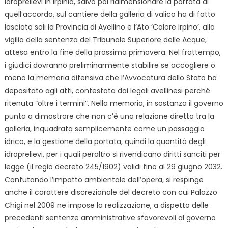
idroprelievi in Irpinia, salvo poi ridimensionare la portata di
quell’accordo, sul cantiere della galleria di valico ha di fatto
lasciato soli la Provincia di Avellino e l’Ato ‘Calore Irpino’, alla
vigilia della sentenza del Tribunale Superiore delle Acque,
attesa entro la fine della prossima primavera. Nel frattempo,
i giudici dovranno preliminarmente stabilire se accogliere o
meno la memoria difensiva che l’Avvocatura dello Stato ha
depositato agli atti, contestata dai legali avellinesi perché
ritenuta “oltre i termini”. Nella memoria, in sostanza il governo
punta a dimostrare che non c’è una relazione diretta tra la
galleria,
inquadrata semplicemente come un passaggio
idrico, e la gestione della portata, quindi la quantità degli
idroprelievi, per i quali peraltro si rivendicano diritti sanciti per
legge (il regio decreto 245/1902) validi fino al 29 giugno 2032.
Confutando l’impatto ambientale dell’opera, si respinge
anche il carattere discrezionale del decreto con cui Palazzo
Chigi nel 2009 ne impose la realizzazione, a dispetto delle
precedenti sentenze amministrative sfavorevoli al governo