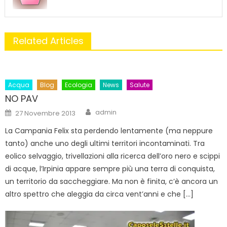
Related Articles
Acqua
Blog
Ecologia
News
Salute
NO PAV
Author
Posted
admin
27 Novembre 2013
on
La Campania Felix sta perdendo lentamente (ma neppure
tanto) anche uno degli ultimi territori incontaminati. Tra
eolico selvaggio, trivellazioni alla ricerca dell’oro nero e scippi
di acque, l’Irpinia appare sempre più una terra di conquista,
un territorio da saccheggiare. Ma non è finita, c’è ancora un
altro spettro che aleggia da circa vent’anni e che […]