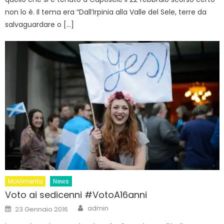
non lo è. Il tema era “Dall’Irpinia alla Valle del Sele, terre da
salvaguardare o […]
MoVimento
News
Voto ai sedicenni #VotoA16anni
Author
Posted
admin
23 Gennaio 2016
on