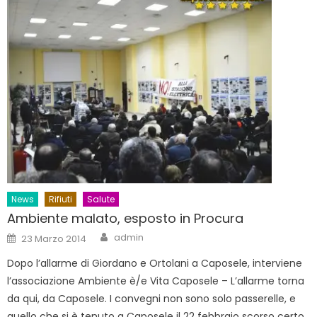
News
Rifiuti
Salute
Ambiente malato, esposto in Procura
Author
Posted
admin
23 Marzo 2014
on
Dopo l’allarme di Giordano e Ortolani a Caposele, interviene
l’associazione Ambiente è/e Vita Caposele – L’allarme torna
da qui, da Caposele. I convegni non sono solo passerelle, e
quello che si è tenuto a Caposele il 22 febbraio scorso certo