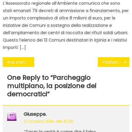
L’Assessorato regionale all’Ambiente comunica che sono
stati emanati 79 decreti di ammissione a finanziamento, per
un importo complessivo di oltre 8 milioni di euro, per le
iniziative dei Comuni a sostegno della realizzazione e
dell’ampliamento dei centri di raccolta dei rifiuti solidi urbani.
Questo l’elenco dei 13 Comuni destinatari in Irpinia e i relativi
importi: […]
Navigazione
La stangata sulle bollette del governo Renzie
Padoan, ma chi ti ha dato la patente?
articoli
One Reply to “
Parcheggio
multipiano, la posizione dei
democratici
”
Giuseppe.
2 Ottobre 2014 alle 10:36
“Tacer la verità é come dire il falso.