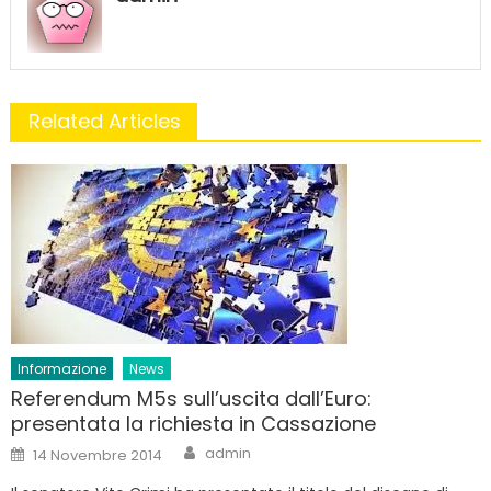
Related Articles
Informazione
News
Referendum M5s sull’uscita dall’Euro:
presentata la richiesta in Cassazione
Author
Posted
admin
14 Novembre 2014
on