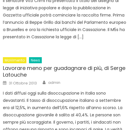
Il senatore Vito Crimi ha presentato il titolo del disegno di
legge di iniziativa popolare e dopo la pubblicazione in
Gazzetta ufficiale potrà cominciare la raccolta firme. Prima
l’annuncio di Beppe Grillo dai banchi del Parlamento europeo
a Bruxelles e ora la richiesta ufficiale in Cassazione. Il M5s ha
presentato in Cassazione la legge di […]
MoVimento
News
Lavorare meno per guadagnare di più, di Serge
Latouche
Author
Posted
admin
31 Ottobre 2013
on
I dati diffusi oggi sulla disoccupazione in Italia sono
devastanti. Il tasso di disoccupazione italiano a settembre
era al 12,5%, in aumento dell’1,6% rispetto all’anno scorso. La
disoccupazione giovanile è salita al 40,4%. Le persone son
sempre più scoraggiate. Il governo, i partiti, i sindacati non
offrono nessuna risposta e sono incapaci di agire. La verità