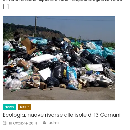
[…]
News
Rifiuti
Ecologia, nuove risorse alle isole di 13 Comuni
Author
Posted
admin
19 Ottobre 2014
on