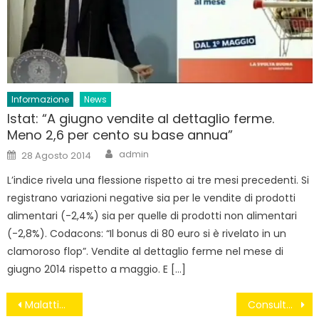
Informazione
News
Istat: “A giugno vendite al dettaglio ferme.
Meno 2,6 per cento su base annua”
Author
Posted
admin
28 Agosto 2014
on
L’indice rivela una flessione rispetto ai tre mesi precedenti. Si
registrano variazioni negative sia per le vendite di prodotti
alimentari (-2,4%) sia per quelle di prodotti non alimentari
(-2,8%). Codacons: “Il bonus di 80 euro si è rivelato in un
clamoroso flop”. Vendite al dettaglio ferme nel mese di
giugno 2014 rispetto a maggio. E […]
Navigazione
Malattia e destino dell’Italia
Consulta-Csm: grazie al M5S si comincia a fare pulizia tra i candidati marci