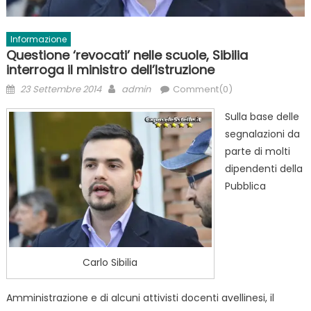
Informazione
Questione ‘revocati’ nelle scuole, Sibilia
interroga il ministro dell’Istruzione
Posted
Author
23 Settembre 2014
admin
Comment(0)
on
Sulla base delle
segnalazioni da
parte di molti
dipendenti della
Pubblica
Carlo Sibilia
Amministrazione e di alcuni attivisti docenti avellinesi, il