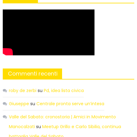
Commenti recenti
roby de zerbi
su
Pd, idea lista civica
Giuseppe
su
Centrale pronta serve un’intesa
Valle del Sabato: cronostoria | Amici in Movimento
Manocalzati
su
Meetup Grillo e Carlo Sibilia, continua
battaglia Valle del Sabato