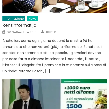
Informazione
News
Renzinformatija
Author
Posted
admin
20 Settembre 2015
on
Anche ieri, come ogni giorno dacchè la sinistra Pd ha
annunciato che non voterà (più) la riforma del Senato se i
senatori non saranno eletti dal popolo, i giornaloni davano
per cosa fatta o almeno imminente l’“accordo”, il “patto”,
l’“intesa”, il “disgelo” fra il premier e la minoranza sulla base di
un “lodo” targato Boschi, […]