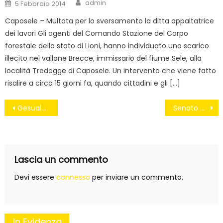
Author
Posted
admin
5 Febbraio 2014
on
Caposele – Multata per lo sversamento la ditta appaltatrice
dei lavori Gli agenti del Comando Stazione del Corpo
forestale dello stato di Lioni, hanno individuato uno scarico
illecito nel vallone Brecce, immissario del fiume Sele, alla
località Tredogge di Caposele. Un intervento che viene fatto
risalire a circa 15 giorni fa, quando cittadini e gli […]
Navigazione
Gesualdo. No al petrolio nell’Appennino Campano sì all’acqua, alla terra, al paesaggio.
Senato elettivo e taglio parlamentari: Renzi fai decidere i cittadini!
articoli
Lascia un commento
Devi essere
connesso
per inviare un commento.
In Evidenza