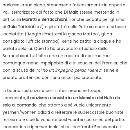
parlasse la sua plebe, standosene faticosamente in disparte.
Poi, terrorizzato dal fatto che
Di Maio
stesse mettendo in
difficoltà
Moretti
e
Serracchiani
, nonché piccato per gli sms
di
Gaia Tortora
(La7) e gli sfottò della Rete su quanto si fosse
inchiattito (“Meglio rimettersi la giacca Matteo”, gli ha
consigliato l’ufficio stampa), Renzi ha zittito la claque e ha
parlato solo lui. Questo ha provocato il fastidio della
Serracchiani, tutt’altro che un mostro di carisma ma
comunque meno impalpabile di altri scudieri del Premier, che
con la scusa del “
ci ho un impegno perdo l’aereo
” se ne è
andata anzitempo con l’aria ancor più crucciata.
In buona sostanza, e con sintesi neanche troppo
spericolata,
il renzismo consiste in un Maestro del Nulla da
solo al comando
, che attorno a sé vuole unicamente
yesmen/women adibiti a reiterare le supercazzole buoniste. Il
renzismo è cioè la variante post-contemporanea del partito
leaderistico e iper-verticale, al cui confronto Berlusconi e il