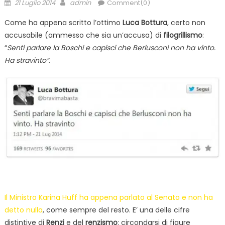
Posted
Author
21 Luglio 2014
admin
Comment(0)
on
Come ha appena scritto l’ottimo
Luca Bottura
, certo non
accusabile (ammesso che sia un’accusa) di
filogrillismo
:
“
Senti parlare la Boschi e capisci che Berlusconi non ha vinto.
Ha stravinto”
.
Il Ministro Karina Huff ha appena parlato al Senato e non ha
detto nulla
, come sempre del resto. E’ una delle cifre
distintive di
Renzi
e del
renzismo
: circondarsi di figure