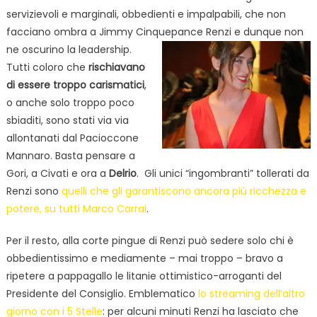
servizievoli e marginali, obbedienti e impalpabili, che non
facciano ombra a Jimmy Cinquepance Renzi e dunque non
ne
oscurino la leadership.
Tutti coloro che
rischiavano
di essere troppo carismatici
,
o anche solo troppo poco
sbiaditi, sono stati via via
allontanati dal Pacioccone
Mannaro. Basta pensare a
Gori, a Civati e ora a
Delrio
. Gli unici “ingombranti” tollerati da
Renzi sono
quelli che gli garantiscono ancora più ricchezza e
potere, su tutti Marco Carrai
.
Per il resto, alla corte pingue di Renzi può sedere solo chi è
obbedientissimo e mediamente – mai troppo – bravo a
ripetere a pappagallo le litanie ottimistico-arroganti del
Presidente del Consiglio. Emblematico
lo streaming dell’altro
giorno con i 5 Stelle
: per alcuni minuti Renzi ha lasciato che