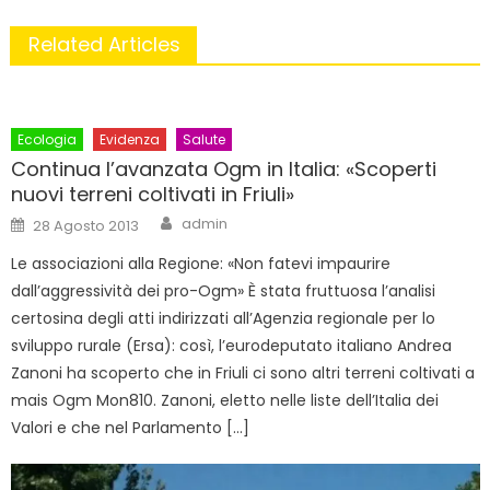
Related Articles
Ecologia
Evidenza
Salute
Continua l’avanzata Ogm in Italia: «Scoperti
nuovi terreni coltivati in Friuli»
Author
Posted
admin
28 Agosto 2013
on
Le associazioni alla Regione: «Non fatevi impaurire
dall’aggressività dei pro-Ogm» È stata fruttuosa l’analisi
certosina degli atti indirizzati all’Agenzia regionale per lo
sviluppo rurale (Ersa): così, l’eurodeputato italiano Andrea
Zanoni ha scoperto che in Friuli ci sono altri terreni coltivati a
mais Ogm Mon810. Zanoni, eletto nelle liste dell’Italia dei
Valori e che nel Parlamento […]