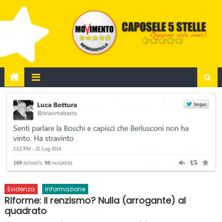
Skip
to
content
Evidenza
Informazione
Riforme: il renzismo? Nulla (arrogante) al
quadrato