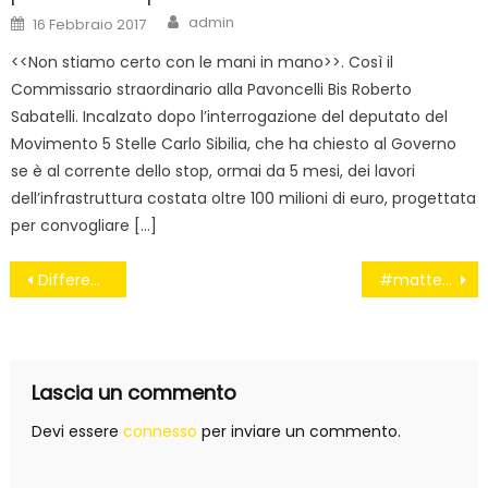
Author
Posted
admin
16 Febbraio 2017
on
<<Non stiamo certo con le mani in mano>>. Così il
Commissario straordinario alla Pavoncelli Bis Roberto
Sabatelli. Incalzato dopo l’interrogazione del deputato del
Movimento 5 Stelle Carlo Sibilia, che ha chiesto al Governo
se è al corrente dello stop, ormai da 5 mesi, dei lavori
dell’infrastruttura costata oltre 100 milioni di euro, progettata
per convogliare […]
Navigazione
Differenziata, tessere a punti per incentivare il nuovo piano
#matteononstarsereno
articoli
Lascia un commento
Devi essere
connesso
per inviare un commento.