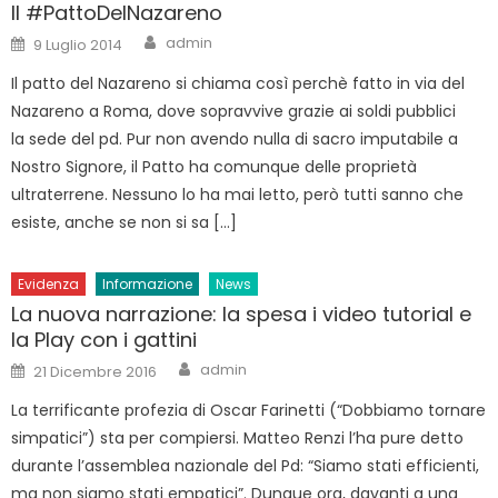
Il #PattoDelNazareno
Author
Posted
admin
9 Luglio 2014
on
Il patto del Nazareno si chiama così perchè fatto in via del
Nazareno a Roma, dove sopravvive grazie ai soldi pubblici
la sede del pd. Pur non avendo nulla di sacro imputabile a
Nostro Signore, il Patto ha comunque delle proprietà
ultraterrene. Nessuno lo ha mai letto, però tutti sanno che
esiste, anche se non si sa […]
Evidenza
Informazione
News
La nuova narrazione: la spesa i video tutorial e
la Play con i gattini
Author
Posted
admin
21 Dicembre 2016
on
La terrificante profezia di Oscar Farinetti (“Dobbiamo tornare
simpatici”) sta per compiersi. Matteo Renzi l’ha pure detto
durante l’assemblea nazionale del Pd: “Siamo stati efficienti,
ma non siamo stati empatici”. Dunque ora, davanti a una