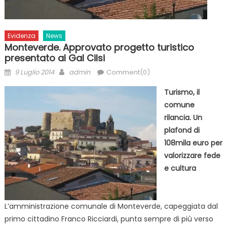
Evidenza
News
Monteverde. Approvato progetto turistico
presentato al Gal Cilsi
Posted
Author
9 Luglio 2014
admin
Comment(0)
on
Turismo, il
comune
rilancia. Un
plafond di
108mila euro per
valorizzare fede
e cultura
L’amministrazione comunale di Monteverde, capeggiata dal
primo cittadino Franco Ricciardi, punta sempre di più verso