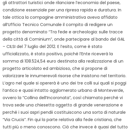
gli attrattori turistici onde rilanciare l’economia del paese,
condizione essenziale per una ripresa rapida e duratura. In
tale ottica la compagine amministrativa aveva affidato
all’Ufficio Tecnico Comunale il compito di redigere un
progetto denominato “Tra fede e archeologia: sulle tracce
della città di Cominium”, onde partecipare al bando del GAL
– CILSI del 7 luglio del 2012. E l’esito, come è stato
ufficializzato, è stato positivo, poiché l’Ente riceverà la
somma di 108.524,54 euro destinata alla realizzazione di un
progetto articolato ed ambizioso, che si propone di
valorizzare le innumerevoli risorse che insistono nel territorio.
L’agro nel quale si opererà è uno dei tre colli sui quali si poggi
l’antico e quasi intatto agglomerato urbano di Monteverde,
ovvero la “Collina dell’Incoronata”, così chiamata perché vi
trova sede una chiesetta oggetto di grande venerazione e
perché i suoi aspri pendii costituiscono una sorta di naturale
“Via Crucis”. Fin qui la parte relativa alla fede cristiana, che
tutti più o meno conoscono. Ciò che invece è quasi del tutto