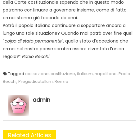
della Corte costituzionale sapendo che in questo modo
potranno continuare a governare insieme, come di fatto
ormai stanno già facendo da anni.
Potrà il popolo italiano continuare a sopportare ancora a
lungo una tale situazione? Quando mai potrà aver fine quel
“
colpo di stato permanente
“, quello stato d’eccezione che
ormai nel nostro paese sembra essere diventato l’unica
regola?”
Paolo Becchi
Tagged
cassazione
,
costituzione
,
italicum
,
napolitano
,
Paolo
Becchi
,
Pregiudicatellum
,
Renzie
admin
Related Articles