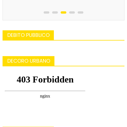
DEBITO PUBBLICO
DECORO URBANO