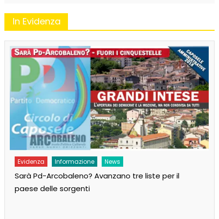
In Evidenza
Evidenza
Informazione
News
Sarà Pd-Arcobaleno? Avanzano tre liste per il
paese delle sorgenti