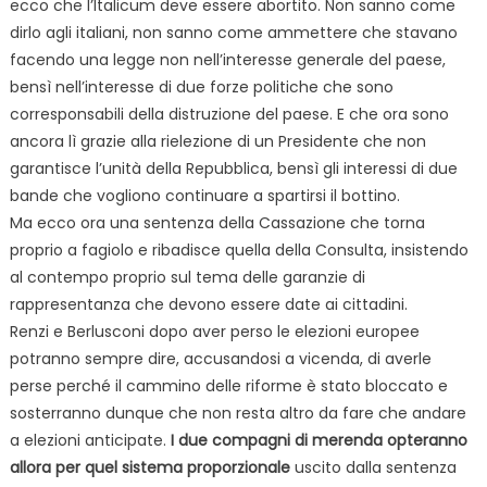
ecco che l’Italicum deve essere abortito. Non sanno come
dirlo agli italiani, non sanno come ammettere che stavano
facendo una legge non nell’interesse generale del paese,
bensì nell’interesse di due forze politiche che sono
corresponsabili della distruzione del paese. E che ora sono
ancora lì grazie alla rielezione di un Presidente che non
garantisce l’unità della Repubblica, bensì gli interessi di due
bande che vogliono continuare a spartirsi il bottino.
Ma ecco ora una sentenza della Cassazione che torna
proprio a fagiolo e ribadisce quella della Consulta, insistendo
al contempo proprio sul tema delle garanzie di
rappresentanza che devono essere date ai cittadini.
Renzi e Berlusconi dopo aver perso le elezioni europee
potranno sempre dire, accusandosi a vicenda, di averle
perse perché il cammino delle riforme è stato bloccato e
sosterranno dunque che non resta altro da fare che andare
a elezioni anticipate.
I due compagni di merenda opteranno
allora per quel sistema proporzionale
uscito dalla sentenza