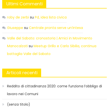
Ultimi Commenti
roby de zerbi
su
Pd, idea lista civica
Giuseppe
su
Centrale pronta serve un’intesa
Valle del Sabato: cronostoria | Amici in Movimento
Manocalzati
su
Meetup Grillo e Carlo Sibilia, continua
battaglia Valle del Sabato
Articoli recenti
Reddito di cittadinanza 2020: come funziona l’obbligo di
lavoro nei Comuni
(senza titolo)