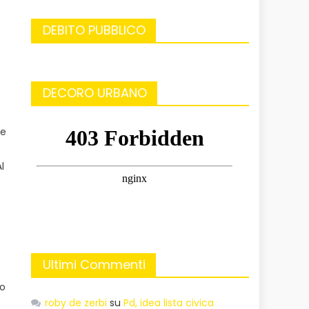
DEBITO PUBBLICO
DECORO URBANO
 e
l
Ultimi Commenti
mo
roby de zerbi
su
Pd, idea lista civica