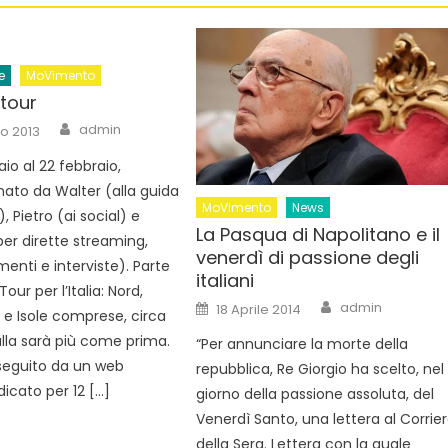
e
MoVimento
tour
Author
admin
o 2013
io al 22 febbraio,
to da Walter (alla guida
MoVimento
News
 Pietro (ai social) e
La Pasqua di Napolitano e il
per dirette streaming,
venerdì di passione degli
enti e interviste). Parte
italiani
our per l’Italia: Nord,
Author
Posted
admin
18 Aprile 2014
 e Isole comprese, circa
on
ulla sarà più come prima.
“Per annunciare la morte della
à seguito da un web
repubblica, Re Giorgio ha scelto, nel
icato per 12 […]
giorno della passione assoluta, del
Venerdì Santo, una lettera al Corrie
della Sera. Lettera con la quale