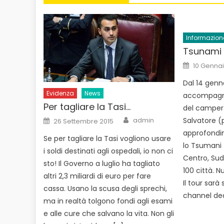
Informazion
Tsunami 
Posted
10 Gennai
on
Dal 14 genna
Evidenza
News
accompagna
Per tagliare la Tasi…
del camper),
Author
Posted
Salvatore (
admin
26 Settembre 2015
on
approfondim
Se per tagliare la Tasi vogliono usare
lo Tsumani T
i soldi destinati agli ospedali, io non ci
Centro, Sud
sto! Il Governo a luglio ha tagliato
100 città. N
altri 2,3 miliardi di euro per fare
Il tour sar
cassa. Usano la scusa degli sprechi,
channel ded
ma in realtà tolgono fondi agli esami
e alle cure che salvano la vita. Non gli