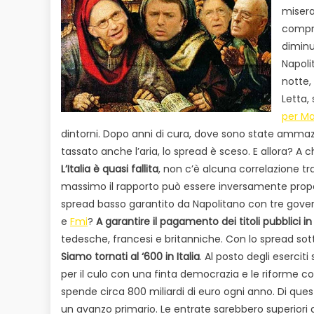
misera
compra
diminu
Napoli
notte,
Letta,
per Ma
dintorni. Dopo anni di cura, dove sono state ammaz
tassato anche l’aria, lo spread è sceso. E allora? A 
L’Italia è quasi fallita
, non c’è alcuna correlazione t
massimo il rapporto può essere inversamente proporz
spread basso garantito da Napolitano con tre governi i
e
Fmi
?
A garantire il pagamento dei titoli pubblici 
tedesche, francesi e britanniche. Con lo spread sotto c
Siamo tornati al ‘600 in Italia
. Al posto degli eserciti
per il culo con una finta democrazia e le riforme cos
spende circa 800 miliardi di euro ogni anno. Di ques
un avanzo primario. Le entrate sarebbero superiori