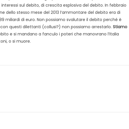
di interessi sul debito, di crescita esplosiva del debito. In febbraio
 fine dello stesso mese del 2013 l’ammontare del debito era di
89 miliardi di euro. Non possiamo svalutare il debito perché è
on questi dilettanti (collusi?) non possiamo arrestarlo.
Stiamo
 debito e si mandano a fanculo i poteri che manovrano l’Italia
oni, o si muore.