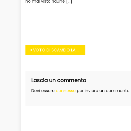
ho mai visto ridurre […]
Navigazione
VOTO DI SCAMBIO LA LEGGE È SFATTA
articoli
Lascia un commento
Devi essere
connesso
per inviare un commento.