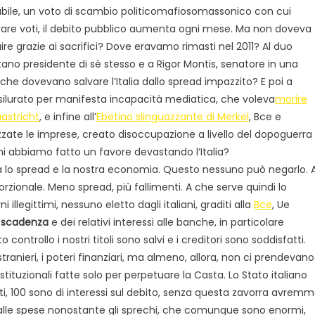
bile, un voto di scambio politicomafiosomassonico con cui
re voti, il debito pubblico aumenta ogni mese. Ma non doveva
ire grazie ai sacrifici? Dove eravamo rimasti nel 2011? Al duo
tano presidente di sé stesso e a Rigor Montis, senatore in una
 che dovevano salvare l’Italia dallo spread impazzito? E poi a
 silurato per manifesta incapacità mediatica, che voleva
morire
astricht
, e infine all’
Ebetino slinguazzante di Merkel
, Bce e
zate le imprese, creato disoccupazione a livello del dopoguerra
chi abbiamo fatto un favore devastando l’Italia?
ra lo spread e la nostra economia. Questo nessuno può negarlo. A
ionale. Meno spread, più fallimenti. A che serve quindi lo
llegittimi, nessuno eletto dagli italiani, graditi alla
Bce
, Ue
in scadenza
e dei relativi interessi alle banche, in particolare
ontrollo i nostri titoli sono salvi e i creditori sono soddisfatti.
 stranieri, i poteri finanziari, ma almeno, allora, non ci prendevano
tituzionali fatte solo per perpetuare la Casta. Lo Stato italiano
ti, 100 sono di interessi sul debito, senza questa zavorra avrem
 alle spese nonostante gli sprechi, che comunque sono enormi,