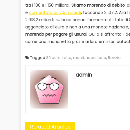
tra i 100 e i 150 miliardi.
Stiamo morendo di debito
, 
è
aumentato di 17,5 miliardi
, toccando 2.107,2. Alla
2.018,2 miliardi, su base annua l’aumento è stato di 
agganciato all’euro e non a una moneta nazionale, c
morendo per pagare gli usurai
. Qui o si affronta il
come una marionetta grazie ai loro emissari autoct
Tagged
80 euro
,
Letta
,
monti
,
napolitano
,
Renzie
admin
Related Articles