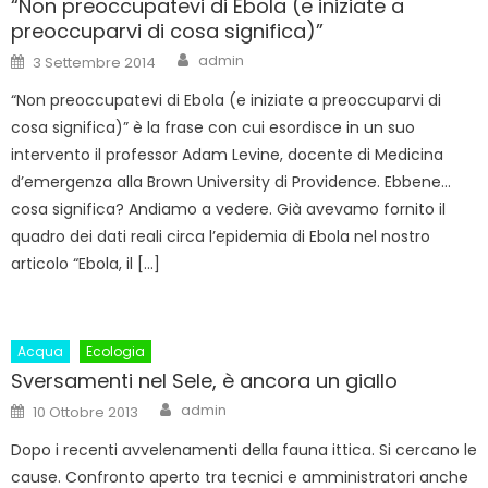
“Non preoccupatevi di Ebola (e iniziate a
preoccuparvi di cosa significa)”
Author
Posted
admin
3 Settembre 2014
on
“Non preoccupatevi di Ebola (e iniziate a preoccuparvi di
cosa significa)” è la frase con cui esordisce in un suo
intervento il professor Adam Levine, docente di Medicina
d’emergenza alla Brown University di Providence. Ebbene…
cosa significa? Andiamo a vedere. Già avevamo fornito il
quadro dei dati reali circa l’epidemia di Ebola nel nostro
articolo “Ebola, il […]
Acqua
Ecologia
Sversamenti nel Sele, è ancora un giallo
Author
Posted
admin
10 Ottobre 2013
on
Dopo i recenti avvelenamenti della fauna ittica. Si cercano le
cause. Confronto aperto tra tecnici e amministratori anche