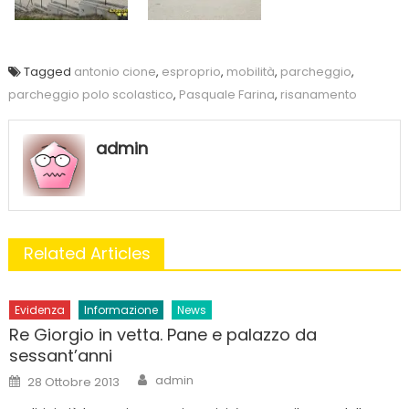
Tagged
antonio cione
,
esproprio
,
mobilità
,
parcheggio
,
parcheggio polo scolastico
,
Pasquale Farina
,
risanamento
admin
Related Articles
Evidenza
Informazione
News
Re Giorgio in vetta. Pane e palazzo da
sessant’anni
Author
Posted
admin
28 Ottobre 2013
on