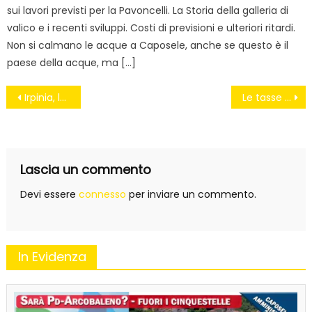
sui lavori previsti per la Pavoncelli. La Storia della galleria di
valico e i recenti sviluppi. Costi di previsioni e ulteriori ritardi.
Non si calmano le acque a Caposele, anche se questo è il
paese della acque, ma […]
Navigazione
Irpinia, la beffa dell’acqua: tariffe da record
Le tasse sul risparmio
articoli
Lascia un commento
Devi essere
connesso
per inviare un commento.
In Evidenza