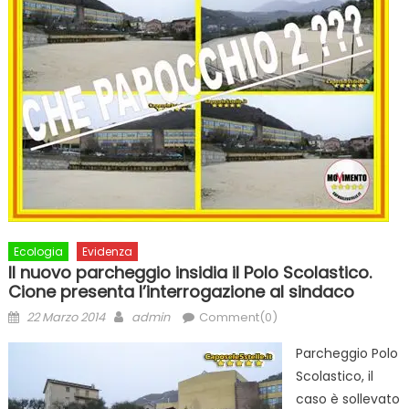
Ecologia
Evidenza
Il nuovo parcheggio insidia il Polo Scolastico.
Cione presenta l’interrogazione al sindaco
Posted
Author
22 Marzo 2014
admin
Comment(0)
on
Parcheggio Polo
Scolastico, il
caso è sollevato