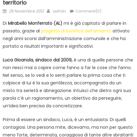
territorio
Posted
Author
26 Novembre 2012
admin
Comment(0)
on
Di
Mirabello Monferrato (AL)
mi è già capitato di parlare in
passato, grazie al
progetto di bonifica dell’amianto
attivato
negli anni scorsi dall’amministrazione comunale e che ha
portato a risultati importanti e significativi.
Luca Gioanola, sindaco dal 2009,
è una di quelle persone che
non riesci mai a capire come fanno a far le cose che fanno.
Nel senso, se lo vedi e lo senti parlare la prima cosa che ti
colpisce di lui è la sua gentilezza, accompagnata da un
misto tra serietà e abnegazione. Intuisci che dietro ogni sua
parola c’è un ragionamento, un obiettivo da perseguire,
un’idea ben precisa da concretizzare.
Prima di essere un sindaco, Luca, è un entusiasta. Di quelli
contagiosi. Una persona mite, dicevamo, ma non per questo
meno forte, determinata, coraggiosa di tante altre sbraitanti