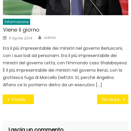
Informazione
Viene il giorno
Author
Posted
admin
11 Aprile 2014
on
Era il più impresentabile dei ministri nel governo Berlusconi,
con i suoi lodi ad personam. Era il più impresentabile dei
ministri del governo Letta, con l’immondo caso Shalabayeva.
È il più impresentabile dei ministri nel governo Renzi, con la
grottesca fuga di Marcello Dell’Utri. Sì, perché Angelino
Alfano ce lo portiamo dietro da un esecutivo […]
Navigazione
‘Trivelle senza sviluppo’, l’Irpinia fuori dal bonus
Firma per l’acqua
articoli
Lascia un commento