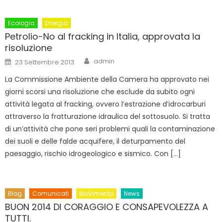
Ecologia
Energia
Petrolio-No al fracking in Italia, approvata la
risoluzione
Author
Posted
admin
23 Settembre 2013
on
La Commissione Ambiente della Camera ha approvato nei
giorni scorsi una risoluzione che esclude da subito ogni
attività legata al fracking, ovvero l’estrazione d’idrocarburi
attraverso la fratturazione idraulica del sottosuolo. Si tratta
di un’attività che pone seri problemi quali la contaminazione
dei suoli e delle falde acquifere, il deturpamento del
paesaggio, rischio idrogeologico e sismico. Con […]
Blog
Comunicati
MoVimento
News
BUON 2014 DI CORAGGIO E CONSAPEVOLEZZA A
TUTTI.