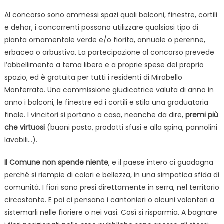
Al concorso sono ammessi spazi quali balconi, finestre, cortili
e dehor, i concorrenti possono utilizzare qualsiasi tipo di
pianta ornamentale verde e/o fiorita, annuale o perenne,
erbacea o arbustiva. La partecipazione al concorso prevede
l’abbellimento a tema libero e a proprie spese del proprio
spazio, ed è gratuita per tutti i residenti di Mirabello
Monferrato. Una commissione giudicatrice valuta di anno in
anno i balconi, le finestre ed i cortili e stila una graduatoria
finale. I vincitori si portano a casa, neanche da dire,
premi più
che virtuosi
(buoni pasto, prodotti sfusi e alla spina, pannolini
lavabili…).
Il Comune non spende niente
, e il paese intero ci guadagna
perché si riempie di colori e bellezza, in una simpatica sfida di
comunità. I fiori sono presi direttamente in serra, nel territorio
circostante. E poi ci pensano i cantonieri o alcuni volontari a
sistemarli nelle fioriere o nei vasi. Così si risparmia. A bagnare