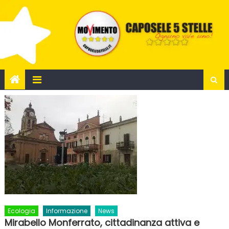
Skip
to
content
Ecologia
Informazione
News
Mirabello Monferrato, cittadinanza attiva e