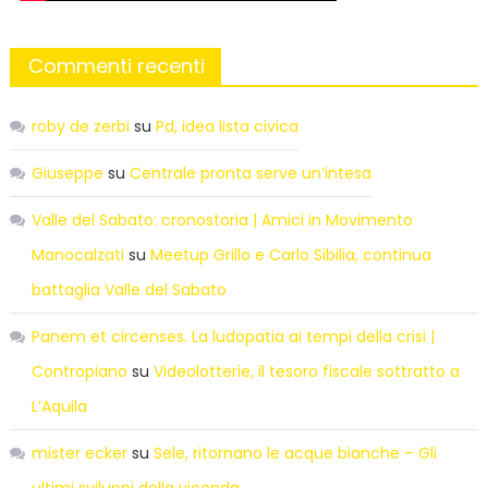
Commenti recenti
roby de zerbi
su
Pd, idea lista civica
Giuseppe
su
Centrale pronta serve un’intesa
Valle del Sabato: cronostoria | Amici in Movimento
Manocalzati
su
Meetup Grillo e Carlo Sibilia, continua
battaglia Valle del Sabato
Panem et circenses. La ludopatia ai tempi della crisi |
Contropiano
su
Videolotterie, il tesoro fiscale sottratto a
L’Aquila
mister ecker
su
Sele, ritornano le acque bianche – Gli
ultimi sviluppi della vicenda