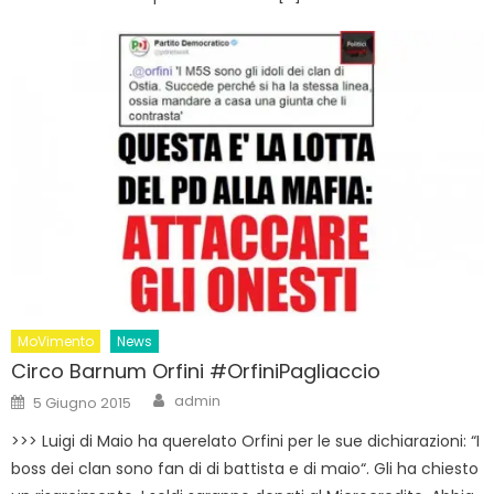
MoVimento
News
Circo Barnum Orfini #OrfiniPagliaccio
Author
Posted
admin
5 Giugno 2015
on
>>> Luigi di Maio ha querelato Orfini per le sue dichiarazioni: “I
boss dei clan sono fan di di battista e di maio“. Gli ha chiesto