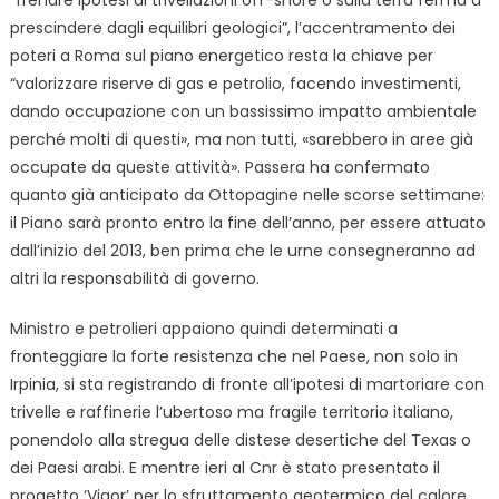
prescindere dagli equilibri geologici”, l’accentramento dei
poteri a Roma sul piano energetico resta la chiave per
“valorizzare riserve di gas e petrolio, facendo investimenti,
dando occupazione con un bassissimo impatto ambientale
perché molti di questi», ma non tutti, «sarebbero in aree già
occupate da queste attività». Passera ha confermato
quanto già anticipato da Ottopagine nelle scorse settimane:
il Piano sarà pronto entro la fine dell’anno, per essere attuato
dall’inizio del 2013, ben prima che le urne consegneranno ad
altri la responsabilità di governo.
Ministro e petrolieri appaiono quindi determinati a
fronteggiare la forte resistenza che nel Paese, non solo in
Irpinia, si sta registrando di fronte all’ipotesi di martoriare con
trivelle e raffinerie l’ubertoso ma fragile territorio italiano,
ponendolo alla stregua delle distese desertiche del Texas o
dei Paesi arabi. E mentre ieri al Cnr è stato presentato il
progetto ‘Vigor’ per lo sfruttamento geotermico del calore