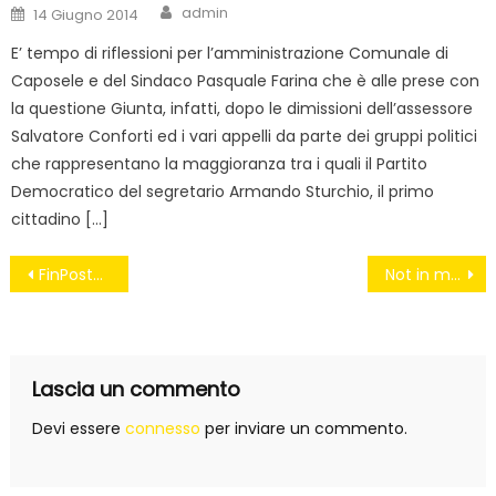
Author
Posted
admin
14 Giugno 2014
on
E’ tempo di riflessioni per l’amministrazione Comunale di
Caposele e del Sindaco Pasquale Farina che è alle prese con
la questione Giunta, infatti, dopo le dimissioni dell’assessore
Salvatore Conforti ed i vari appelli da parte dei gruppi politici
che rappresentano la maggioranza tra i quali il Partito
Democratico del segretario Armando Sturchio, il primo
cittadino […]
Navigazione
FinPosteItalia e gli effetti della mala politica
Not in my name
articoli
Lascia un commento
Devi essere
connesso
per inviare un commento.