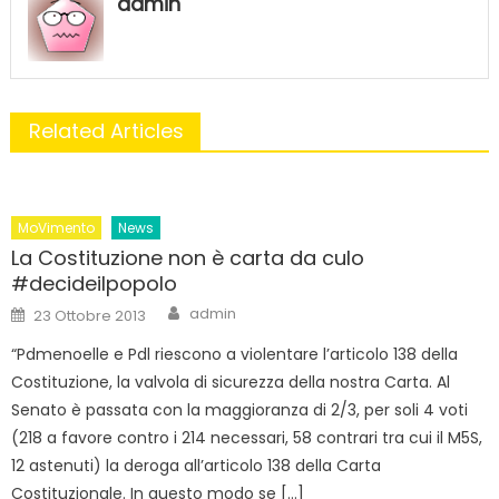
admin
Related Articles
MoVimento
News
La Costituzione non è carta da culo
#decideilpopolo
Author
Posted
admin
23 Ottobre 2013
on
“Pdmenoelle e Pdl riescono a violentare l’articolo 138 della
Costituzione, la valvola di sicurezza della nostra Carta. Al
Senato è passata con la maggioranza di 2/3, per soli 4 voti
(218 a favore contro i 214 necessari, 58 contrari tra cui il M5S,
12 astenuti) la deroga all’articolo 138 della Carta
Costituzionale. In questo modo se […]