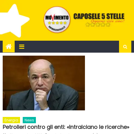
Skip
to
content
Energia
News
Petrolieri contro gli enti: «Intralciano le ricerche»