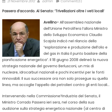
Posted
Author
21 Novembre 2012
admin
Comment(0)
on
Passera d’accordo. Al Senato: ‘Trivellazioni oltre i veti locali’
Avellino-
All’assemblea nazionale
dell’Unione Petrolifera l’allora Ministro
dello Sviluppo Economico Claudio
Scajola indicò nel rilancio della
“esplorazione e produzione dell’olio e
del gas in Italia il punto basilare della
pianificazione energetica”. Il 18 giugno 2008 delineò la nuova
strategia nazionale del governo Berlusconi, un mix di
nucleare, idrocarburi nazionali e pochi incentivi per le fonti
rinnovabili. Il suo successore ora non solo prosegue su quella
linea, ma accoglie l’appello dei petrolieri contro gli enti locali…
Intervenendo nella Commissione?industria del Senato, il
Ministro Corrado Passera ieri sera, nel corso della sua
audizione sulla strategia energetica nazionale (al centro di