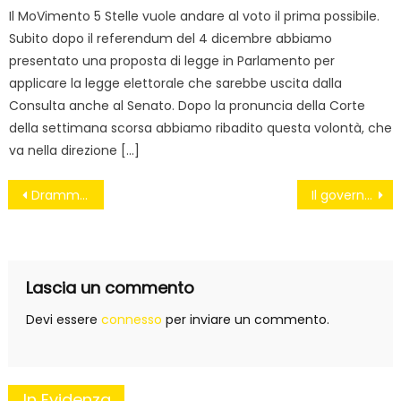
Il MoVimento 5 Stelle vuole andare al voto il prima possibile.
Subito dopo il referendum del 4 dicembre abbiamo
presentato una proposta di legge in Parlamento per
applicare la legge elettorale che sarebbe uscita dalla
Consulta anche al Senato. Dopo la pronuncia della Corte
della settimana scorsa abbiamo ribadito questa volontà, che
va nella direzione […]
Navigazione
Dramma Forestali: Sibilia (M5S) interroga i ministri Alfano e Delrio
Il governo delle PMI se ne frega
articoli
Lascia un commento
Devi essere
connesso
per inviare un commento.
In Evidenza