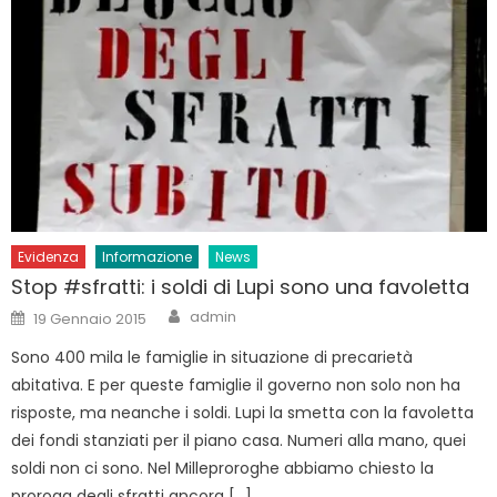
Evidenza
Informazione
News
Stop #sfratti: i soldi di Lupi sono una favoletta
Author
Posted
admin
19 Gennaio 2015
on
Sono 400 mila le famiglie in situazione di precarietà
abitativa. E per queste famiglie il governo non solo non ha
risposte, ma neanche i soldi. Lupi la smetta con la favoletta
dei fondi stanziati per il piano casa. Numeri alla mano, quei
soldi non ci sono. Nel Milleproroghe abbiamo chiesto la
proroga degli sfratti ancora […]