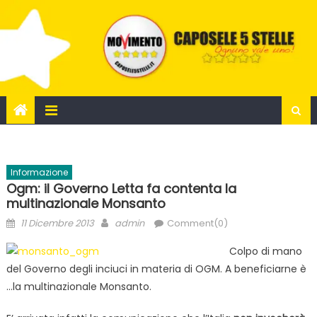
Skip
to
content
Informazione
Ogm: il Governo Letta fa contenta la
multinazionale Monsanto
Posted
Author
11 Dicembre 2013
admin
Comment(0)
on
Colpo di mano
del Governo degli inciuci in materia di OGM. A beneficiarne è
…la multinazionale Monsanto.