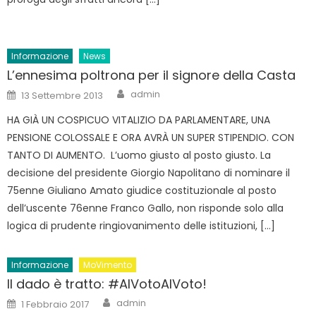
Informazione
News
L’ennesima poltrona per il signore della Casta
Author
Posted
admin
13 Settembre 2013
on
HA GIÀ UN COSPICUO VITALIZIO DA PARLAMENTARE, UNA
PENSIONE COLOSSALE E ORA AVRÀ UN SUPER STIPENDIO. CON
TANTO DI AUMENTO. L’uomo giusto al posto giusto. La
decisione del presidente Giorgio Napolitano di nominare il
75enne Giuliano Amato giudice costituzionale al posto
dell’uscente 76enne Franco Gallo, non risponde solo alla
logica di prudente ringiovanimento delle istituzioni, […]
Informazione
MoVimento
Il dado è tratto: #AlVotoAlVoto!
Author
Posted
admin
1 Febbraio 2017
on