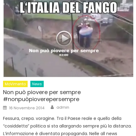
MoVimento
News
Non può piovere per sempre
#nonpuòpioverepersempre
Author
Posted
admin
16 Novembre 2014
on
Fessura, crepa. voragine. Tra il Paese reale e quello della
“cosiddetta” politica si sta allargando sempre più la distanza.
L’informazione è diventata propaganda. Nelle all news