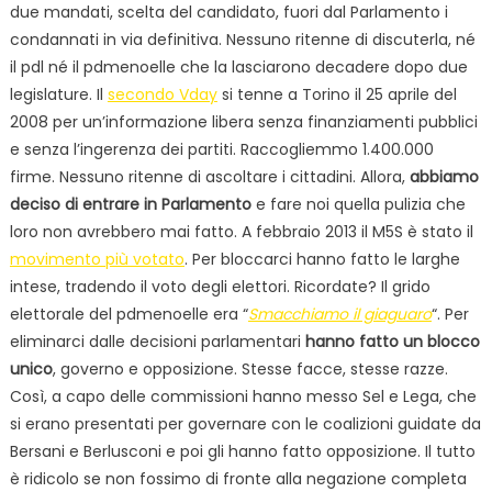
due mandati, scelta del candidato, fuori dal Parlamento i
condannati in via definitiva. Nessuno ritenne di discuterla, né
il pdl né il pdmenoelle che la lasciarono decadere dopo due
legislature. Il
secondo Vday
si tenne a Torino il 25 aprile del
2008 per un’informazione libera senza finanziamenti pubblici
e senza l’ingerenza dei partiti. Raccogliemmo 1.400.000
firme. Nessuno ritenne di ascoltare i cittadini. Allora,
abbiamo
deciso di entrare in Parlamento
e fare noi quella pulizia che
loro non avrebbero mai fatto. A febbraio 2013 il M5S è stato il
movimento più votato
. Per bloccarci hanno fatto le larghe
intese, tradendo il voto degli elettori. Ricordate? Il grido
elettorale del pdmenoelle era “
Smacchiamo il giaguaro
“. Per
eliminarci dalle decisioni parlamentari
hanno fatto un blocco
unico
, governo e opposizione. Stesse facce, stesse razze.
Così, a capo delle commissioni hanno messo Sel e Lega, che
si erano presentati per governare con le coalizioni guidate da
Bersani e Berlusconi e poi gli hanno fatto opposizione. Il tutto
è ridicolo se non fossimo di fronte alla negazione completa