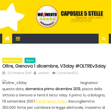
Skip
to
content
MoVimento
News
Oltre, Genova 1 dicembre, V3day #OLTREv3day
Posted
Author
22 Ottobre 2013
admin
Comment(0)
on
Segnatevi
questa data,
domenica primo dicembre 2013
, piazza della
Vittoria a Genova si terrà il terzo Vday. Il primo fu a Bologna,
l’8 settembre 2007.
Parlamento Pulito
. Raccogliemmo
350.000 firme per cambiare la legge elettorale, massimo di