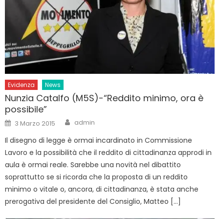
Evidenza
News
Nunzia Catalfo (M5S)-“Reddito minimo, ora è
possibile”
Author
Posted
admin
3 Marzo 2015
on
Il disegno di legge è ormai incardinato in Commissione
Lavoro e la possibilità che il reddito di cittadinanza approdi in
aula è ormai reale. Sarebbe una novità nel dibattito
soprattutto se si ricorda che la proposta di un reddito
minimo o vitale o, ancora, di cittadinanza, è stata anche
prerogativa del presidente del Consiglio, Matteo […]