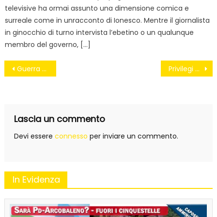
televisive ha ormai assunto una dimensione comica e
surreale come in unracconto di Ionesco. Mentre il giornalista
in ginocchio di turno intervista l’ebetino o un qualunque
membro del governo, […]
Navigazione
Guerra delle tessere da Torino a Catania: il PD dei boss locali
Privilegi e conoscenze: la scomparsa della vergogna
articoli
Lascia un commento
Devi essere
connesso
per inviare un commento.
In Evidenza