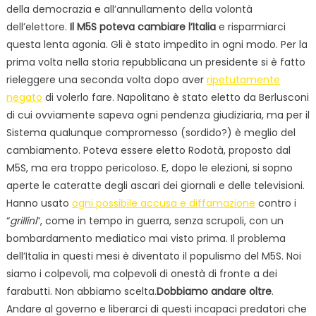
della democrazia e all’annullamento della volontà
dell’elettore.
Il M5S poteva cambiare l’Italia
e risparmiarci
questa lenta agonia. Gli è stato impedito in ogni modo. Per la
prima volta nella storia repubblicana un presidente si è fatto
rieleggere una seconda volta dopo aver
ripetutamente
negato
di volerlo fare. Napolitano è stato eletto da Berlusconi
di cui ovviamente sapeva ogni pendenza giudiziaria, ma per il
Sistema qualunque compromesso (sordido?) è meglio del
cambiamento. Poteva essere eletto Rodotà, proposto dal
M5S, ma era troppo pericoloso. E, dopo le elezioni, si sopno
aperte le cateratte degli ascari dei giornali e delle televisioni.
Hanno usato
ogni possibile accusa e diffamazione
contro i
“
grillini
“, come in tempo in guerra, senza scrupoli, con un
bombardamento mediatico mai visto prima. Il problema
dell’Italia in questi mesi è diventato il populismo del M5S. Noi
siamo i colpevoli, ma colpevoli di onestà di fronte a dei
farabutti. Non abbiamo scelta.
Dobbiamo andare oltre
.
Andare al governo e liberarci di questi incapaci predatori che