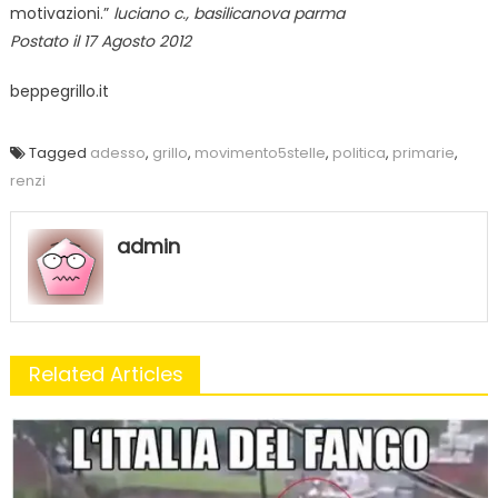
motivazioni.”
luciano c., basilicanova parma
Postato il 17 Agosto 2012
beppegrillo.it
Tagged
adesso
,
grillo
,
movimento5stelle
,
politica
,
primarie
,
renzi
admin
Related Articles