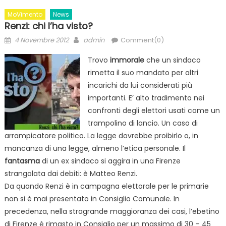
MoVimento
News
Renzi: chi l’ha visto?
Posted
Author
4 Novembre 2012
admin
Comment(0)
on
Trovo
immorale
che un sindaco
rimetta il suo mandato per altri
incarichi da lui considerati più
importanti. E’ alto tradimento nei
confronti degli elettori usati come un
trampolino di lancio. Un caso di
arrampicatore politico. La legge dovrebbe proibirlo o, in
mancanza di una legge, almeno l’etica personale. Il
fantasma
di un ex sindaco si aggira in una Firenze
strangolata dai debiti: è Matteo Renzi.
Da quando Renzi è in campagna elettorale per le primarie
non si è mai presentato in Consiglio Comunale. In
precedenza, nella stragrande maggioranza dei casi, l’ebetino
di Firenze è rimasto in Consiglio per un massimo di 30 – 45