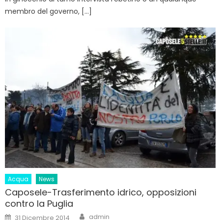
membro del governo, […]
Acqua
News
Caposele-Trasferimento idrico, opposizioni
contro la Puglia
Author
Posted
admin
31 Dicembre 2014