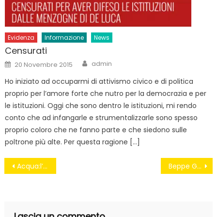
Evidenza
Informazione
News
Censurati
Author
Posted
admin
20 Novembre 2015
on
Ho iniziato ad occuparmi di attivismo civico e di politica
proprio per l’amore forte che nutro per la democrazia e per
le istituzioni. Oggi che sono dentro le istituzioni, mi rendo
conto che ad infangarle e strumentalizzarle sono spesso
proprio coloro che ne fanno parte e che siedono sulle
poltrone più alte. Per questa ragione […]
Navigazione
Acqua:l’ATO denuncia la Puglia
Beppe Grillo for Dummies
articoli
Lascia un commento