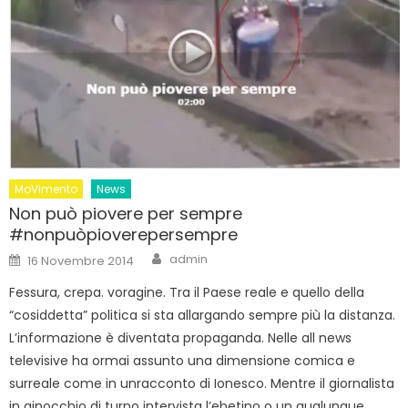
MoVimento
News
Non può piovere per sempre
#nonpuòpioverepersempre
Author
Posted
admin
16 Novembre 2014
on
Fessura, crepa. voragine. Tra il Paese reale e quello della
“cosiddetta” politica si sta allargando sempre più la distanza.
L’informazione è diventata propaganda. Nelle all news
televisive ha ormai assunto una dimensione comica e
surreale come in unracconto di Ionesco. Mentre il giornalista
in ginocchio di turno intervista l’ebetino o un qualunque