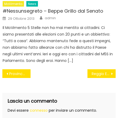
MoVimento
News
#Nessunsegreto – Beppe Grillo dal Senato
Author
Posted
admin
29 Ottobre 2013
on
Il MoVimento 5 Stelle non ha mai mentito ai cittadini. Ci
siamo presentati alle elezioni con 20 punti e un obbiettivo:
“Tutti a casa“. Abbiamo mantenuto fede a questi impegni,
non abbiamo fatto alleanze con chi ha distrutto il Paese
negli ultimi vent’anni. Ieri e oggi ero con i cittadini del M5S in
Parlamento. Sono degli eroi. Hanno […]
Navigazione
Province fantasma, ma Napoli assume ancora
Reggio Emilia, festa della canapa: ‘La cannabis è una medicina, legalizziamola
articoli
Lascia un commento
Devi essere
connesso
per inviare un commento.