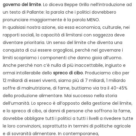
governo del limite
. Lo diceva Beppe Grillo nell’introduzione ad
un testo di Pallante: la parola che i politici dovrebbero
pronunciare maggiormente è la parola MENO.
In qualsiasi nostra azione, sia essa economica, culturale, nei
rapporti sociali, la capacità di limitarsi con saggezza deve
diventare prioritaria. Un senso del limite che diventa una
conquista di cui essere orgogliosi, perché nel governare i
limiti scopriamo i componenti che danno gioia all’uomo.
Anche perché non c’è nulla di più inaccettabile, ingiusto e
ormai intollerabile dello
spreco di cibo
. Produciamo cibo per
12 miliardi di esseri viventi, siamo più di 7 miliardi, 1 miliardo
soffre di malnutrizione, di fame, buttiamo via tra il 40-45%
della produzione alimentare. Mai successo nella storia
dell’umanità. Lo spreco è all’opposto della gestione del limite,
e lo spreco di cibo, ai danni di persone che soffrono la fame,
dovrebbe obbligare tutti i politici a tutti i livelli a rivedere tutte
le loro convinzioni, soprattutto in termini di politiche agricole
e di sovranità alimentare. In contemporanea,