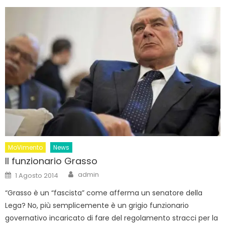
MoVimento
News
Il funzionario Grasso
Author
Posted
admin
1 Agosto 2014
on
“Grasso è un “fascista” come afferma un senatore della
Lega? No, più semplicemente è un grigio funzionario
governativo incaricato di fare del regolamento stracci per la