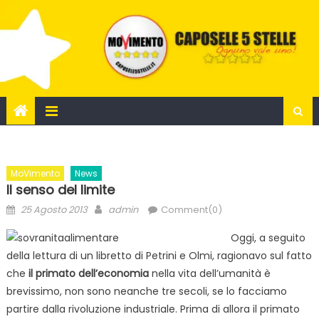
Skip
to
content
MoVimento
News
Il senso del limite
Posted
Author
25 Agosto 2013
admin
Comment(0)
on
Oggi, a seguito
della lettura di un libretto di Petrini e Olmi, ragionavo sul fatto
che
il primato dell’economia
nella vita dell’umanità è
brevissimo, non sono neanche tre secoli, se lo facciamo
partire dalla rivoluzione industriale. Prima di allora il primato