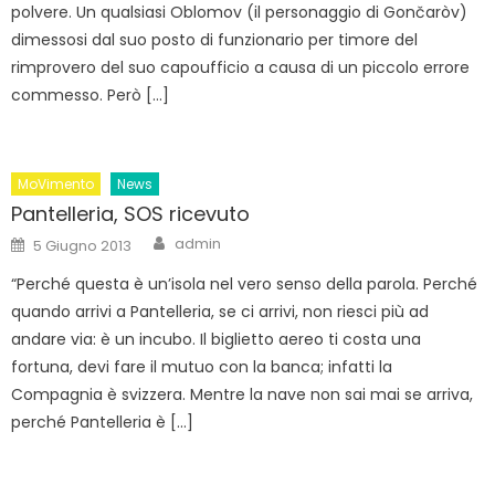
polvere. Un qualsiasi Oblomov (il personaggio di Gončaròv)
dimessosi dal suo posto di funzionario per timore del
rimprovero del suo capoufficio a causa di un piccolo errore
commesso. Però […]
MoVimento
News
Pantelleria, SOS ricevuto
Author
Posted
admin
5 Giugno 2013
on
“Perché questa è un’isola nel vero senso della parola. Perché
quando arrivi a Pantelleria, se ci arrivi, non riesci più ad
andare via: è un incubo. Il biglietto aereo ti costa una
fortuna, devi fare il mutuo con la banca; infatti la
Compagnia è svizzera. Mentre la nave non sai mai se arriva,
perché Pantelleria è […]