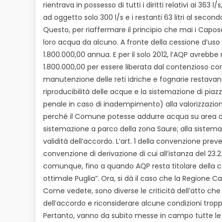
rientrava in possesso di tutti i diritti relativi ai 3
ad oggetto solo 300 l/s e i restanti 63 litri al secon
Questo, per riaffermare il principio che mai i Capo
loro acqua da alcuno. A fronte della cessione d’uso
1.800.000,00 annua. E per il solo 2012, l’AQP avreb
1.800.000,00 per essere liberata dal contenzioso con l
manutenzione delle reti idriche e fognarie restavano
riproducibilità delle acque e la sistemazione di piaz
penale in caso di inadempimento) alla valorizzazione 
perché il Comune potesse addurre acqua su area di su
sistemazione a parco della zona Saure; alla sistema
validità dell’accordo. L’art. 1 della convenzione pre
convenzione di derivazione di cui all’istanza del 23
comunque, fino a quando AQP resta titolare della con
ottimale Puglia”. Ora, si dà il caso che la Regione
Come vedete, sono diverse le criticità dell’atto che
dell’accordo e riconsiderare alcune condizioni tropp
Pertanto, vanno da subito messe in campo tutte le nec