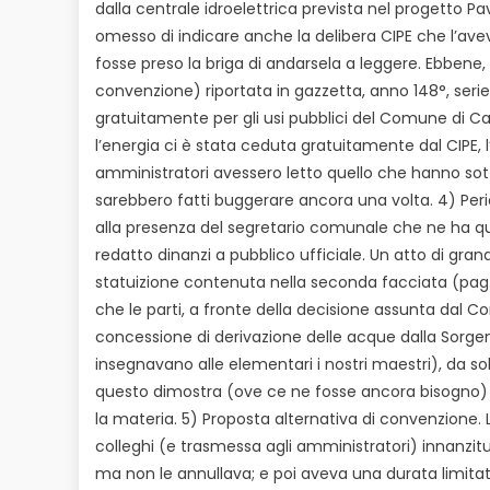
dalla centrale idroelettrica prevista nel progetto Pav
omesso di indicare anche la delibera CIPE che l’ave
fosse preso la briga di andarsela a leggere. Ebbene
convenzione) riportata in gazzetta, anno 148°, serie
gratuitamente per gli usi pubblici del Comune di Capo
l’energia ci è stata ceduta gratuitamente dal CIPE, l
amministratori avessero letto quello che hanno sottos
sarebbero fatti buggerare ancora una volta. 4) Per
alla presenza del segretario comunale che ne ha qui
redatto dinanzi a pubblico ufficiale. Un atto di gra
statuizione contenuta nella seconda facciata (pag. 
che le parti, a fronte della decisione assunta dal
concessione di derivazione delle acque dalla Sorgente
insegnavano alle elementari i nostri maestri), da s
questo dimostra (ove ce ne fosse ancora bisogno) 
la materia. 5) Proposta alternativa di convenzione.
colleghi (e trasmessa agli amministratori) innanzit
ma non le annullava; e poi aveva una durata limitata