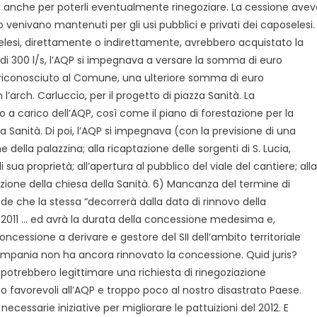
63 l/s, anche per poterli eventualmente rinegoziare. La cessione ave
do venivano mantenuti per gli usi pubblici e privati dei caposelesi.
selesi, direttamente o indirettamente, avrebbero acquistato la
 di 300 l/s, l’AQP si impegnava a versare la somma di euro
be riconosciuto al Comune, una ulteriore somma di euro
’arch. Carluccio, per il progetto di piazza Sanità. La
 a carico dell’AQP, così come il piano di forestazione per la
za Sanità. Di poi, l’AQP si impegnava (con la previsione di una
della palazzina; alla ricaptazione delle sorgenti di S. Lucia,
a proprietà; all’apertura al pubblico del viale del cantiere; alla
zione della chiesa della Sanità. 6) Mancanza del termine di
vede che la stessa “decorrerà dalla data di rinnovo della
.2.2011 … ed avrà la durata della concessione medesima e,
cessione a derivare e gestore del SII dell’ambito territoriale
 Campania non ha ancora rinnovato la concessione. Quid juris?
 potrebbero legittimare una richiesta di rinegoziazione
o favorevoli all’AQP e troppo poco al nostro disastrato Paese.
essarie iniziative per migliorare le pattuizioni del 2012. E