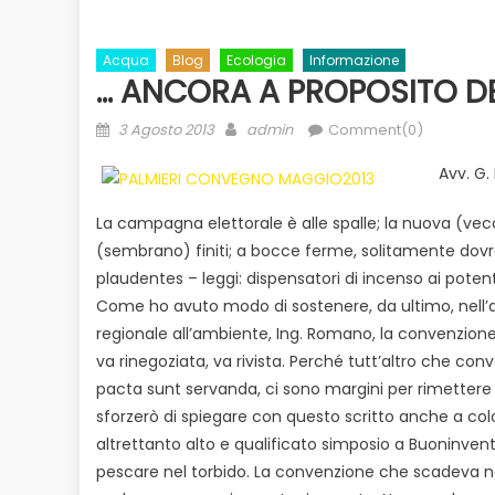
Acqua
Blog
Ecologia
Informazione
… ANCORA A PROPOSITO D
Posted
Author
3 Agosto 2013
admin
Comment(0)
on
Avv. G
La campagna elettorale è alle spalle; la nuova (vec
(sembrano) finiti; a bocce ferme, solitamente dovreb
Evidenza
Informazione
News
plaudentes – leggi: dispensatori di incenso ai potenti
to
Bilancio in consiglio con un occhio
Come ho avuto modo di sostenere, da ultimo, nell’
Ecologia
E
 il
alle urne
regionale all’ambiente, Ing. Romano, la convenzione s
Duro attacco
va rinegoziata, va rivista. Perché tutt’altro che co
dai Paesi de
pacta sunt servanda, ci sono margini per rimettere 
rischio
sforzerò di spiegare con questo scritto anche a co
altrettanto alto e qualificato simposio a Buoninvent
pescare nel torbido. La convenzione che scadeva nel