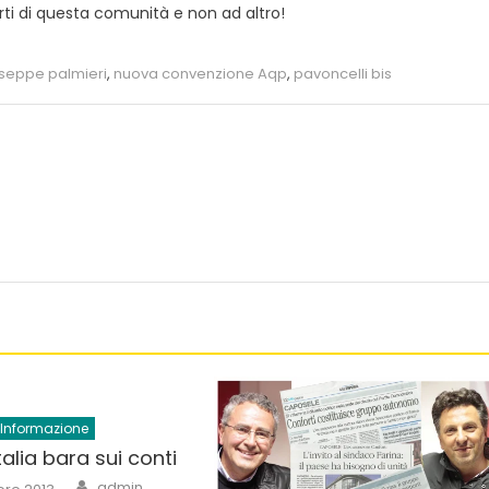
orti di questa comunità e non ad altro!
seppe palmieri
,
nuova convenzione Aqp
,
pavoncelli bis
Informazione
’Italia bara sui conti
Author
admin