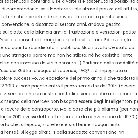
tenuto il contrario. E se a volte si è sostenuto la possibilità 
 di comprendonio: se il locatore vuole alzare il prezzo dell’affitto,
nduttore che non intende rinnovare il contratto perché vuole
la convenzione, a distanza di settant’anni, andava gestito
ul piatto della bilancia anni di frustrazione e vessazioni patite
Paese e consultati i maggiori esperti del settore. Ed invece, la
te da quanto sbandierato in pubblico. Alcun avallo c’è stato da
re uno stringato parere ma non ha stilato, né ha assistito l’ente
t’altro che immune da vizi e censure. 1) Partiamo dalle modalità d
so dei 363 litri d’acqua al secondo, l’AQP si è impegnata a
solare successivo. Ad eccezione del primo anno. Il che tradotto 
31.12.2013, ci sarà pagata entro il primo semestre del 2014 (ovvero
re: vi sembra che un nostro contadino venderebbe mai i prodotti
consegna della merce? Non bisogna essere degli intelligentoni p
 a favore della controparte. Ma la cosa che più allarma (per non
el luglio 2012 avesse letto attentamente la convenzione del 1970 
rto che, all’epoca, si pretese e si ottenne il pagamento
 l’ente). Si legge all’art. 4 della suddetta convenzione: “In