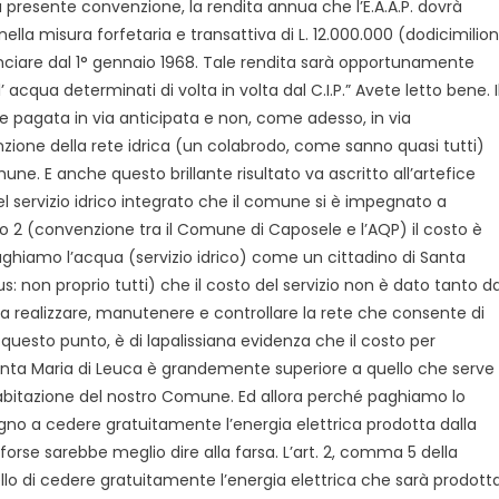
la presente convenzione, la rendita annua che l’E.A.A.P. dovrà
a misura forfetaria e transattiva di L. 12.000.000 (dodicimilion
nciare dal 1° gennaio 1968. Tale rendita sarà opportunamente
 acqua determinati di volta in volta dal C.I.P.” Avete letto bene. I
e pagata in via anticipata e non, come adesso, in via
zione della rete idrica (un colabrodo, come sanno quasi tutti)
ne. E anche questo brillante risultato va ascritto all’artefice
l servizio idrico integrato che il comune si è impegnato a
ato 2 (convenzione tra il Comune di Caposele e l’AQP) il costo è
aghiamo l’acqua (servizio idrico) come un cittadino di Santa
ius: non proprio tutti) che il costo del servizio non è dato tanto da
a realizzare, manutenere e controllare la rete che consente di
A questo punto, è di lapalissiana evidenza che il costo per
 Santa Maria di Leuca è grandemente superiore a quello che serve
abitazione del nostro Comune. Ed allora perché paghiamo lo
gno a cedere gratuitamente l’energia elettrica prodotta dalla
forse sarebbe meglio dire alla farsa. L’art. 2, comma 5 della
llo di cedere gratuitamente l’energia elettrica che sarà prodott