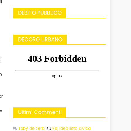
di
DEBITO PUBBLICO
DECORO URBANO
i
in
er
(a
Ultimi Commenti
roby de zerbi
su
Pd, idea lista civica