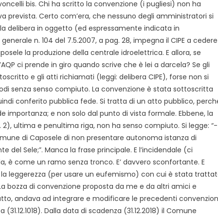
oncelli bis. Chi ha scritto la convenzione (i pugliesi) non ha
va prevista. Certo com’era, che nessuno degli amministratori si
, la delibera in oggetto (ed espressamente indicata in
 generale n. 104 del 7.5.2007, a pag. 28, impegna il CIPE a cedere
sele la produzione della centrale idroelettrica. E allora, se
’AQP ci prende in giro quando scrive che è lei a darcela? Se gli
critto e gli atti richiamati (leggi: delibera CIPE), forse non si
iodi senza senso compiuto. La convenzione è stata sottoscritta
ndi conferito pubblica fede. Si tratta di un atto pubblico, perch
nde importanza; e non solo dal punto di vista formale. Ebbene, la
2), ultima e penultima riga, non ha senso compiuto. Si legge: “-
 Comune di Caposele di non presentare autonoma istanza di
 del Sele;”. Manca la frase principale. E l’incidendale (ci
ola, è come un ramo senza tronco. E’ davvero sconfortante. E
la leggerezza (per usare un eufemismo) con cui è stata tratta
 La bozza di convenzione proposta da me e da altri amici e
utto, andava ad integrare e modificare le precedenti convenzion
 (31.12.1018). Dalla data di scadenza (31.12.2018) il Comune