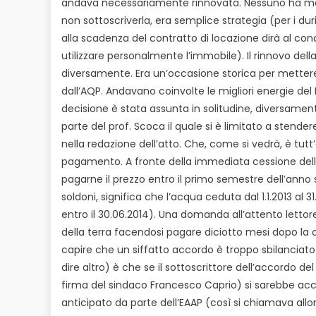
andava necessariamente rinnovata. Nessuno ha mai sos
non sottoscriverla, era semplice strategia (per i duri
alla scadenza del contratto di locazione dirà al co
utilizzare personalmente l’immobile). Il rinnovo del
diversamente. Era un’occasione storica per mettere s
dall’AQP. Andavano coinvolte le migliori energie del 
decisione è stata assunta in solitudine, diversamen
parte del prof. Scoca il quale si è limitato a stende
nella redazione dell’atto. Che, come si vedrà, è tut
pagamento. A fronte della immediata cessione dell’u
pagarne il prezzo entro il primo semestre dell’anno 
soldoni, significa che l’acqua ceduta dal 1.1.2013 al 
entro il 30.06.2014). Una domanda all’attento letto
della terra facendosi pagare diciotto mesi dopo la 
capire che un siffatto accordo è troppo sbilanciato
dire altro) è che se il sottoscrittore dell’accordo d
firma del sindaco Francesco Caprio) si sarebbe acco
anticipato da parte dell’EAAP (così si chiamava allora