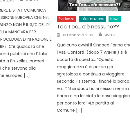
re 2013
EMBRE L’ISTAT COMUNICA
SSIONE EUROPEA CHE NEL
Evidenza
Informazione
News
VANZO NON È IL 3,1% DEL PIL
Toc Toc… c’è nessuno??
RÒ LA MANOVRA PER
Author
Posted
admin
19 Febbraio 2015
on
PROCEDURA D’INFRAZIONE È
Qualcuno avvisi il Sindaco Farina ch
BRE. C’è qualcosa che
l’Ass. Conforti (dopo 7 ANNI!!! ) si è
onti pubblici che l’Italia
accorto di questo… “Questa
to a Bruxelles, numeri
maggioranza è di per se già
i che servono alla
sgretolata e continua a viaggiare
e europea […]
secondo il sistema… finché la barca
va….” “il sindaco ha rimesso i remi in
barca e ha lasciato le cose viaggiar
per conto loro” «La partita al
Comune […]