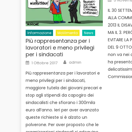
5 Novemb
on
IL 30 SETT
ALLA COMMI
2013 IL DISA
MA IL 3. PE
Informazione
MoVimento
News
EVITARE LA 
Più rappresentanza per i
lavoratori e meno privilegi
DEL 9 OTTO
per i sindacati
non va nei c
Author
Posted
ha presenta
admin
1 Ottobre 2017
on
delicatissim
Più rappresentanza per i lavoratori e
Commission
meno privilegi per i sindacati,
maggiore tutela dei giovani precari e
stop agli stipendi da capogiro dei
sindacalisti che sfiorano i 300mila
euro all’anno. Ieri per aver avanzato
queste richieste si è alzato un
polverone. Per aver proposto che le
organizzazioni sindacali si adeguino