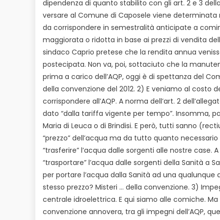
dipendenza di quanto stabilito con gli art. 2 e 3 del
versare al Comune di Caposele viene determinata nell
da corrispondere in semestralità anticipate a comi
maggiorata o ridotta in base ai prezzi di vendita dell’
sindaco Caprio pretese che la rendita annua veniss
postecipata. Non va, poi, sottaciuto che la manuten
prima a carico dell’AQP, oggi è di spettanza del Comu
della convenzione del 2012. 2) E veniamo al costo de
corrispondere all’AQP. A norma dell’art. 2 dell’alleg
dato “dalla tariffa vigente per tempo”. Insomma, p
Maria di Leuca o di Brindisi. E però, tutti sanno (rect
“prezzo” dell’acqua ma da tutto quanto necessario 
“trasferire” l’acqua dalle sorgenti alle nostre case. 
“trasportare” l’acqua dalle sorgenti della Sanità a
per portare l’acqua dalla Sanità ad una qualunque 
stesso prezzo? Misteri … della convenzione. 3) Impe
centrale idroelettrica. E qui siamo alle comiche. Ma 
convenzione annovera, tra gli impegni dell’AQP, que