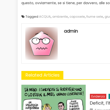
questo, ovviamente, se si tiene, per davvero, alle s
Tagged
ACQUA
,
ambiente
,
caposele
,
fiume sele
,
giu
admin
Related Articles
Evidenza
Deficit, l
Posted