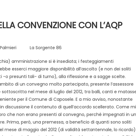
ELLA CONVENZIONE CON L’AQP
. Palmieri La Sorgente 86
chia) amministrazione si è insediata; i festeggiamenti
be esserci maggiore disponibilità all’ascolto (e non dei soliti
Evidenza
Informazione
News
 -o presunti tali- di turno), alla riflessione e a sagge scelte.
Acque sempre agitate tra i
ambito di un convegno molto partecipato, presente l’assessore
videnza
Informazione
democratici di Caposele
ottoscritta nel mese di luglio del 2012, tra balli, canti e matasse
 al biologico italiano
nveniente per il Comune di Caposele. E a mio avviso, nonostante
l Nord. Il settore è a
in discussione il contenuto di quell’accordo scellerato. Come mi
loro che non erano presenti al convegno, perché impegnati in u
re. Prima, però, una premessa, a beneficio di quanti sono soliti
 mese di maggio del 2012 (di validità settantennale, lo ricordo)