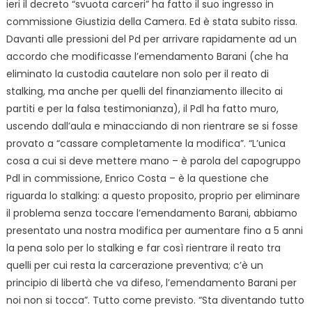
ieri il decreto “svuota carceri” ha fatto il suo ingresso in
commissione Giustizia della Camera. Ed è stata subito rissa.
Davanti alle pressioni del Pd per arrivare rapidamente ad un
accordo che modificasse l’emendamento Barani (che ha
eliminato la custodia cautelare non solo per il reato di
stalking, ma anche per quelli del finanziamento illecito ai
partiti e per la falsa testimonianza), il Pdl ha fatto muro,
uscendo dall’aula e minacciando di non rientrare se si fosse
provato a “cassare completamente la modifica”. “L’unica
cosa a cui si deve mettere mano – è parola del capogruppo
Pdl in commissione, Enrico Costa – è la questione che
riguarda lo stalking: a questo proposito, proprio per eliminare
il problema senza toccare l’emendamento Barani, abbiamo
presentato una nostra modifica per aumentare fino a 5 anni
la pena solo per lo stalking e far così rientrare il reato tra
quelli per cui resta la carcerazione preventiva; c’è un
principio di libertà che va difeso, l’emendamento Barani per
noi non si tocca”. Tutto come previsto. “Sta diventando tutto