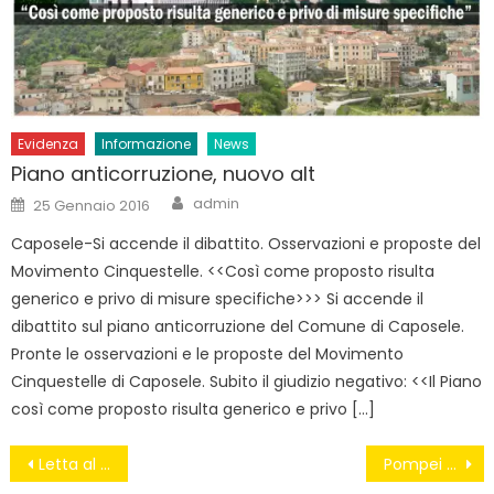
Evidenza
Informazione
News
Piano anticorruzione, nuovo alt
Author
Posted
admin
25 Gennaio 2016
on
Caposele-Si accende il dibattito. Osservazioni e proposte del
Movimento Cinquestelle. <<Così come proposto risulta
generico e privo di misure specifiche>>> Si accende il
dibattito sul piano anticorruzione del Comune di Caposele.
Pronte le osservazioni e le proposte del Movimento
Cinquestelle di Caposele. Subito il giudizio negativo: <<Il Piano
così come proposto risulta generico e privo […]
Navigazione
Letta al lavoro
Pompei tra pomodori e autogrill