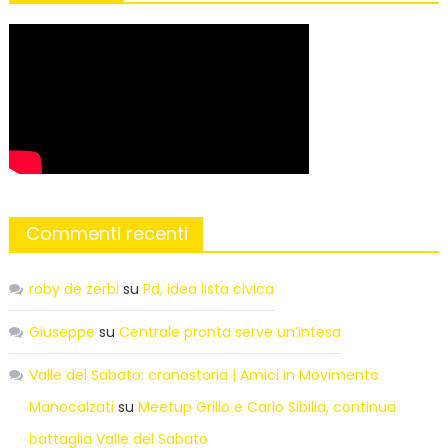
Commenti recenti
roby de zerbi
su
Pd, idea lista civica
Giuseppe
su
Centrale pronta serve un’intesa
Valle del Sabato: cronostoria | Amici in Movimento
Manocalzati
su
Meetup Grillo e Carlo Sibilia, continua
battaglia Valle del Sabato