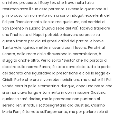
un intero processo, il Ruby ter, che trova nella falsa
testimonianza il suo asse portante. Diversa la questione sul
primo caso: al momento non ci sono indagati eccellenti del
Pdl per finanziamento illecito ma qualcuno, nei corridoi di
San Lorenzo in Lucina (nuova sede del Pdl) faceva trapelare
che l’inchiesta di Napoli potrebbe riservare sorprese su
questo fronte per alcuni grossi calibri del partito. A breve.
Tanto vale, quindi, mettersi avanti con il lavoro. Perché al
Senato, nelle more della discussione in commissione, è
sfuggito anche altro. Per la solita “svista” che ha portato al
disastro sulla norma Barani, è stata cancellata tutta la parte
del decreto che riguardava la prescrizione e cioè la legge ex
Cirielli. Parte che ora si vorrebbe ripristinare, ma anche lì il Pdl
vende cara la pelle. Stamattina, dunque, dopo una notte che
si annunciava lunga e tormenta in commissione Giustizia,
qualcosa sarà deciso, ma le premesse non puntano al
sereno. Ieri, infatti, il sottosegretario alla Giustizia, Cosimo
Maria Ferri, è tornato sull’argomento, ma per parlare solo di