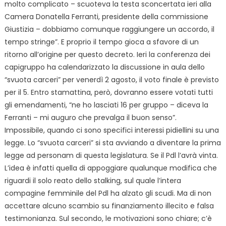
molto complicato – scuoteva la testa sconcertata ieri alla
Camera Donatella Ferranti, presidente della commissione
Giustizia – dobbiamo comunque raggiungere un accordo, il
tempo stringe”. E proprio il tempo gioca a sfavore di un
ritorno all’origine per questo decreto. Ieri la conferenza dei
capigruppo ha calendarizzato la discussione in aula dello
“svuota carceri” per venerdì 2 agosto, il voto finale è previsto
per il 5. Entro stamattina, però, dovranno essere votati tutti
gli emendamenti, “ne ho lasciati 16 per gruppo – diceva la
Ferranti – mi auguro che prevalga il buon senso”.
Impossibile, quando ci sono specifici interessi pidiellini su una
legge. Lo “svuota carceri” si sta avviando a diventare la prima
legge ad personam di questa legislatura. Se il Pdl l’avrà vinta.
L’idea è infatti quella di appoggiare qualunque modifica che
riguardi il solo reato dello stalking, sul quale l’intera
compagine femminile del Pdl ha alzato gli scudi. Ma di non
accettare alcuno scambio su finanziamento illecito e falsa
testimonianza. Sul secondo, le motivazioni sono chiare; c’è