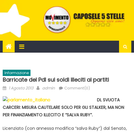
Skip
to
content
Informazione
Barricate del Pdl sui soldi illeciti ai partiti
Posted
Author
1 Agosto 2013
admin
Comment(0)
on
DL SVUOTA
CARCERI: MISURA CAUTELARE SOLO PER GLI STALKER, MA NON
PER FINANZIAMENTO ILLECITO E “SALVA RUBY”.
Licenziato (con annessa modifica “salva Ruby”) dal Senato,