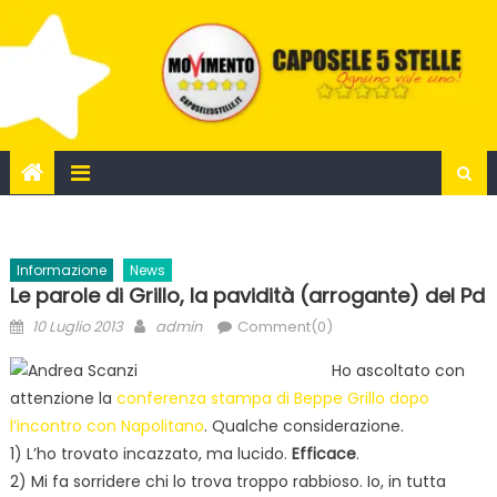
Skip
to
content
Informazione
News
Le parole di Grillo, la pavidità (arrogante) del Pd
Posted
Author
10 Luglio 2013
admin
Comment(0)
on
Ho ascoltato con
attenzione la
conferenza stampa di Beppe Grillo dopo
l’incontro con Napolitano
. Qualche considerazione.
1) L’ho trovato incazzato, ma lucido.
Efficace
.
2) Mi fa sorridere chi lo trova troppo rabbioso. Io, in tutta