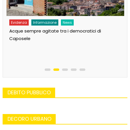
nformazione
News
Evidenza
Inform
e agitate tra i democratici di
Sarà Pd-Arcobale
paese delle sor
DEBITO PUBBLICO
DECORO URBANO