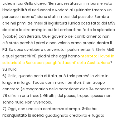
video in cui Grillo diceva “Bersani, restituisci i rimborsi e vota
l’ineleggibilità di Berlusconi e Rodotà al Quirinale: faremo un
percorso insieme”, siano stati rimossi dal passato. Sembra
che nei primi tre mesi di legislatura l’unica cosa fatta dal M5S
sia stato lo streaming in cui la Lombardi ha fatto la splendida
(vabbè) con Bersani. Quel governo del cambiamento non
c’è stato perché i primi a non volerlo erano proprio
dentro il
Pd
. Su cosa avrebbero convenuto i parlamentari 5 Stelle M5S
e quei gerarchi(ni) piddini che oggi hanno
interrotto i lavori in
solidarietà a Berlusconi per gli “attacchi” della Costituzione
?
Su nulla.
6) Grillo, quando parla di Italia, può farlo perché la visita in
lungo e in largo. Tocca con mano i territori. E’ sin troppo
concreto (e magmatico nella narrazione: dice 34 concetti e
78 cifre in una frase). Gli altri, del paese, troppo spesso non
sanno nulla. Non vivendolo.
7) Oggi, con una sola conferenza stampa,
Grillo ha
riconquistato la scena
, guadagnato credibilità e fugato