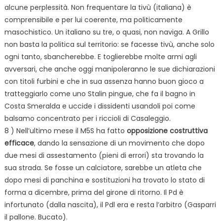
alcune perplessità. Non frequentare la tivù (italiana) è
comprensibile e per lui coerente, ma politicamente
masochistico. Un italiano su tre, o quasi, non naviga. A Grillo
non basta la politica sul territorio: se facesse tivù, anche solo
ogni tanto, sbancherebbe. E toglierebbe molte armi agli
avversari, che anche oggi manipoleranno le sue dichiarazioni
con titoli furbini e che in sua assenza hanno buon gioco a
tratteggiarlo come uno Stalin pingue, che fa il bagno in
Costa Smeralda e uccide i dissidenti usandoli poi come
balsamo concentrato per i riccioli di Casaleggio.
8 ) Nell’ultimo mese il M5S ha fatto
opposizione costruttiva
efficace
, dando la sensazione di un movimento che dopo
due mesi di assestamento (pieni di errori) sta trovando la
sua strada. Se fosse un calciatore, sarebbe un atleta che
dopo mesi di panchina e sostituzioni ha trovato lo stato di
forma a dicembre, prima del girone di ritorno. Il Pd è
infortunato (dalla nascita), il Pdl era e resta l’arbitro (Gasparri
il pallone. Bucato).