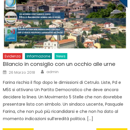
Evidenza
Informazione
News
Bilancio in consiglio con un occhio alle urne
Author
Posted
admin
26 Marzo 2018
on
Farina rischia il flop dopo le dimissioni di Cetrulo. Liste, Pd e
M5S si attivano Un Partito Democratico che deve ancora
decidere la linea. Un Movimento 5 Stelle che non dovrebbe
presentare lista con simbolo. Un sindaco uscente, Pasquale
Farina, che non può più ricandidarsi e che non ha dato al
momento indicazioni sull’eredità politica. […]