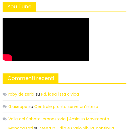
You Tube
Commenti recenti
roby de zerbi
su
Pd, idea lista civica
Giuseppe
su
Centrale pronta serve un’intesa
Valle del Sabato: cronostoria | Amici in Movimento
Manocalzati
su
Meetup Grillo e Carlo Sibilia, continua