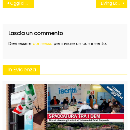
Navigazione
Oggi al Quirinale
Living Lab. Ariano capofila per la valorizzazione del territorio
articoli
Lascia un commento
Devi essere
connesso
per inviare un commento.
In Evidenza