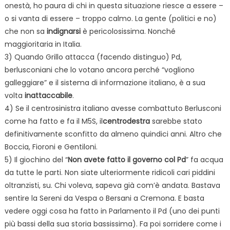
onestà, ho paura di chi in questa situazione riesce a essere –
o si vanta di essere – troppo calmo. La gente (politici e no)
che non sa
indignarsi
è pericolosissima. Nonché
maggioritaria in Italia.
3) Quando Grillo attacca (facendo distinguo) Pd,
berlusconiani che lo votano ancora perché “vogliono
galleggiare” e il sistema di informazione italiano, è a sua
volta
inattaccabile
.
4) Se il centrosinistra italiano avesse combattuto Berlusconi
come ha fatto e fa il M5S, il
centrodestra
sarebbe stato
definitivamente sconfitto da almeno quindici anni. Altro che
Boccia, Fioroni e Gentiloni.
5) Il giochino del “
Non avete fatto il governo col Pd
” fa acqua
da tutte le parti. Non siate ulteriormente ridicoli cari piddini
oltranzisti, su. Chi voleva, sapeva già com’è andata. Bastava
sentire la Sereni da Vespa o Bersani a Cremona. E basta
vedere oggi cosa ha fatto in Parlamento il Pd (uno dei punti
più bassi della sua storia bassissima). Fa poi sorridere come i