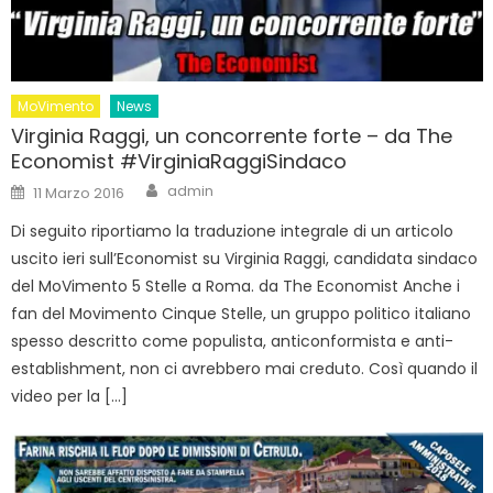
MoVimento
News
Virginia Raggi, un concorrente forte – da The
Economist #VirginiaRaggiSindaco
Author
Posted
admin
11 Marzo 2016
on
Di seguito riportiamo la traduzione integrale di un articolo
uscito ieri sull’Economist su Virginia Raggi, candidata sindaco
del MoVimento 5 Stelle a Roma. da The Economist Anche i
fan del Movimento Cinque Stelle, un gruppo politico italiano
spesso descritto come populista, anticonformista e anti-
establishment, non ci avrebbero mai creduto. Così quando il
video per la […]