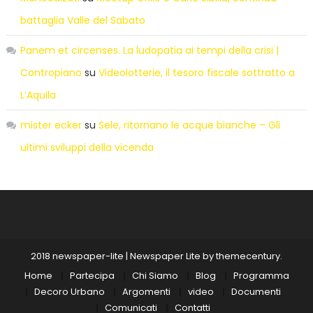
battaglia Valle del Sabato
Panem et circenses. La ludopatia ai tempi della crisi |
Contropiano
su
Videolotterie, il tesoro fiscale sottratto a
L’Aquila
mister ecker
su
Sele, ritornano le acque bianche – Gli
ultimi sviluppi della vicenda
2018 newspaper-lite
|
Newspaper Lite by
themecentury
.
Home
Partecipa
Chi Siamo
Blog
Programma
Decoro Urbano
Argomenti
video
Documenti
Comunicati
Contatti