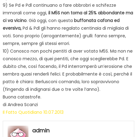
9) Se Pd e Pdl continuano a fare obbrobri e schifezze
immorali come oggi,
il M5S non torna al 25% abbondante ma
ci va vicino
. Già oggi, con questa
buffonata cafona ed
eversiva,
Pd & Pdl gli hanno regalato centinaia di migliaia di
voti. Sono proprio (arrogantemente) grulli: fanno sempre,
sempre, sempre gli stessi errori.
10) Conosco non pochi pentiti di aver votato M5S. Ma non ne
conosco mezzo, di quei pentiti, che oggi sceglierebbe Pd. E
dubito che, così facendo, il Pd interromperà un’erosione che
sembra quasi renderli felici. E probabilmente è così, perché il
patto è chiaro: Berlusconi comanda, loro sopravvivono
(fingendo di indignarsi due o tre volte l’anno).
Buona catastrofe.
di Andrea Scanzi
Il Fatto Quotidiano 10.07.2013
admin