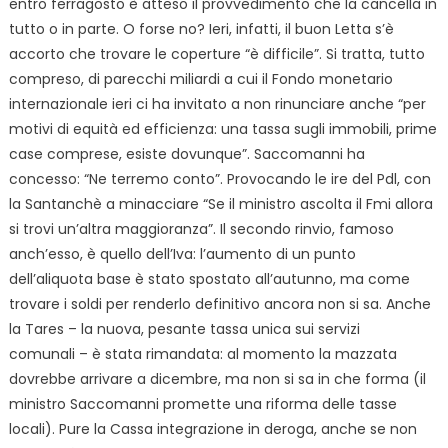
entro ferragosto è atteso il provvedimento che la cancella in
tutto o in parte. O forse no? Ieri, infatti, il buon Letta s’è
accorto che trovare le coperture “è difficile”. Si tratta, tutto
compreso, di parecchi miliardi a cui il Fondo monetario
internazionale ieri ci ha invitato a non rinunciare anche “per
motivi di equità ed efficienza: una tassa sugli immobili, prime
case comprese, esiste dovunque”. Saccomanni ha
concesso: “Ne terremo conto”. Provocando le ire del Pdl, con
la Santanchè a minacciare “Se il ministro ascolta il Fmi allora
si trovi un’altra maggioranza”. Il secondo rinvio, famoso
anch’esso, è quello dell’Iva: l’aumento di un punto
dell’aliquota base è stato spostato all’autunno, ma come
trovare i soldi per renderlo definitivo ancora non si sa. Anche
la Tares – la nuova, pesante tassa unica sui servizi
comunali – è stata rimandata: al momento la mazzata
dovrebbe arrivare a dicembre, ma non si sa in che forma (il
ministro Saccomanni promette una riforma delle tasse
locali). Pure la Cassa integrazione in deroga, anche se non