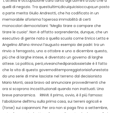
L’attesa è occupazione cara tanto agli uomini d’ozio che a
quelli di negozio. Tra questiultimi,dicuiquicisioccupa,un posto
a parte merita Giulio Andreotti, che ha codificato in un
memorabile aforisma l’operosa immobilità di certi
monocolori democristiani: “Meglio tirare a campare che
tirare le cuoia”. Non è affatto sorprendente, dunque, che un
esecutivo di gente nata a quella scuola come Enrico Letta e
Angelino Alfano rinnovi l’augusto esempio dei padri: tra un
rinvio a ferragosto, uno a ottobre e uno a dicembre questo,
più che di larghe intese, è diventato un governo di larghe
attese. La politica, però,viveanchediparadossietale è il fatto
che la vita di questo governoditemporeggiatorisiafunestata
da una serie di mine lasciate nel terreno dal decisionista
Mario Monti, assai bravo ad annunciare provvedimenti che
ora si scoprono incostituzionali quando non inattuati. Una
breve panoramica. RINVII. Il primo, ovvio, è il più famoso:
l’abolizione dell’Imu sulla prima casa, sui terreni agricoli e
(forse) sui capannoni. Per ora non si paga fino a settembre,