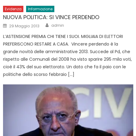
Evidenza
Informazione
NUOVA POLITICA: SI VINCE PERDENDO
Author
Posted
admin
29 Maggio 2013
on
L’ASTENSIONE PREMIA CHI TIENE I SUOI. MIGLIAIA DI ELETTORI
PREFERISCONO RESTARE A CASA. Vincere perdendo è la
grande novità delle amministrative 2013. Succede al Pd, che
rispetto alle Comunali del 2008 ha visto sparire 295 mila voti,
cioè il 43% del suo elettorato. Un dato che fa il paio con le
politiche dello scorso febbraio […]