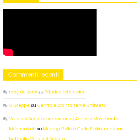
Commenti recenti
roby de zerbi
su
Pd, idea lista civica
Giuseppe
su
Centrale pronta serve un’intesa
Valle del Sabato: cronostoria | Amici in Movimento
Manocalzati
su
Meetup Grillo e Carlo Sibilia, continua
battaglia Valle del Sabato