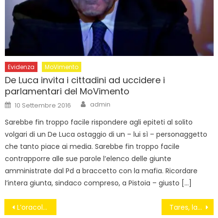
Evidenza
MoVimento
De Luca invita i cittadini ad uccidere i
parlamentari del MoVimento
Author
Posted
admin
10 Settembre 2016
on
Sarebbe fin troppo facile rispondere agli epiteti al solito
volgari di un De Luca ostaggio di un – lui sì – personaggetto
che tanto piace ai media. Sarebbe fin troppo facile
contrapporre alle sue parole l’elenco delle giunte
amministrate dal Pd a braccetto con la mafia. Ricordare
l’intera giunta, sindaco compreso, a Pistoia – giusto […]
Navigazione
L’oracolo della Consulta e le province eterne
Tares, la petizione di Legambiente per cambiare la tassa sui rifiuti