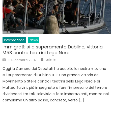
Informazione
News
Immigrati: sì a superamento Dublino, vittoria
M5S contro teatrini Lega Nord
Author
Posted
admin
18 Dicembre 2014
on
Oggi la Camera dei Deputati ha accolto la nostra mozione
sul superamento di Dublino III. E’ una grande vittoria del
MoVimento 5 Stelle contro i teatrini della Lega Nord e di
Matteo Salvini, più impegnato a fare l’impresario del terrore
dividendosi tra talk televisivi e foto imbarazzanti, mentre noi
compiamo un altro passo, concreto, verso […]