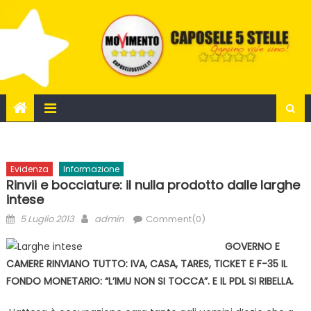
Skip
to
content
Evidenza
Informazione
Rinvii e bocciature: il nulla prodotto dalle larghe
intese
Posted
Author
5 Luglio 2013
admin
Comment(0)
on
GOVERNO E
CAMERE RINVIANO TUTTO: IVA, CASA, TARES, TICKET E F-35 IL
FONDO MONETARIO: “L’IMU NON SI TOCCA”. E IL PDL SI RIBELLA.