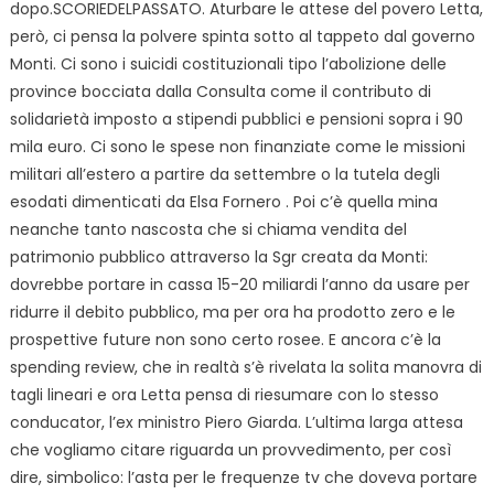
dopo.SCORIEDELPASSATO. Aturbare le attese del povero Letta,
però, ci pensa la polvere spinta sotto al tappeto dal governo
Monti. Ci sono i suicidi costituzionali tipo l’abolizione delle
province bocciata dalla Consulta come il contributo di
solidarietà imposto a stipendi pubblici e pensioni sopra i 90
mila euro. Ci sono le spese non finanziate come le missioni
militari all’estero a partire da settembre o la tutela degli
esodati dimenticati da Elsa Fornero . Poi c’è quella mina
neanche tanto nascosta che si chiama vendita del
patrimonio pubblico attraverso la Sgr creata da Monti:
dovrebbe portare in cassa 15-20 miliardi l’anno da usare per
ridurre il debito pubblico, ma per ora ha prodotto zero e le
prospettive future non sono certo rosee. E ancora c’è la
spending review, che in realtà s’è rivelata la solita manovra di
tagli lineari e ora Letta pensa di riesumare con lo stesso
conducator, l’ex ministro Piero Giarda. L’ultima larga attesa
che vogliamo citare riguarda un provvedimento, per così
dire, simbolico: l’asta per le frequenze tv che doveva portare