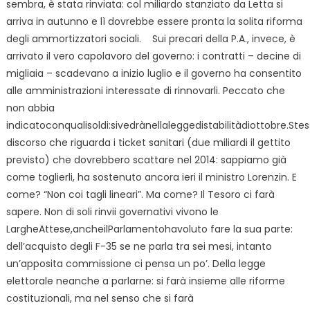
sembra, è stata rinviata: col miliardo stanziato da Letta si
arriva in autunno e lì dovrebbe essere pronta la solita riforma
degli ammortizzatori sociali. Sui precari della P.A., invece, è
arrivato il vero capolavoro del governo: i contratti – decine di
migliaia – scadevano a inizio luglio e il governo ha consentito
alle amministrazioni interessate di rinnovarli. Peccato che
non abbia
indicatoconqualisoldi:sivedrànellaleggedistabilitàdiottobre.Ste
discorso che riguarda i ticket sanitari (due miliardi il gettito
previsto) che dovrebbero scattare nel 2014: sappiamo già
come toglierli, ha sostenuto ancora ieri il ministro Lorenzin. E
come? “Non coi tagli lineari”. Ma come? Il Tesoro ci farà
sapere. Non di soli rinvii governativi vivono le
LargheAttese,ancheilParlamentohavoluto fare la sua parte:
dell’acquisto degli F-35 se ne parla tra sei mesi, intanto
un’apposita commissione ci pensa un po’. Della legge
elettorale neanche a parlarne: si farà insieme alle riforme
costituzionali, ma nel senso che si farà