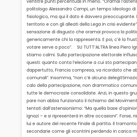
ventitrè punti percentuali in meno. “Oramai l’asten
politologo Alessandro Campi, un tempo ideologo di G
fisiologico, ma qui il dato è davvero preoccupante. 
territorio e con gli alleati della Lega in crisi eviden
sensazione di disgusto che oramai provoca la politic
genericamente chi la rappresenta. E poi, c’è la fru
votare serve a poco”. SU TUTT’ALTRA linea Piero Ignaz
stiamo calmi. Sulla partecipazione elettorale influis
questi: quanto conta l’elezione a cui sto partecip
dappertutto, Francia compresa, va ricordato che ab
comunali”. Insomma, “non c’è alcuna delegittimazione
calo della partecipazione, non drammatico comunqu
tutte le democrazie consolidate. Anzi, in questo gru
pare non abbia funzionato il richiamo del Movimento 5
tentati dall’astensionismo: “Ma quella base d’opinio
Ignazi – e si ripresenterà in altre occasioni”. Fors
lui e autore del recente Finale di partita. Il tramon
secondarie come gli scontrini perdendo in carica mo