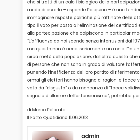
che si tratti di un calo fisiologico della partecipaz
modo di curarla – risponde Pasquino – è una tend
immaginare risposte politiche più raffinate delle attu
tipo il voto per posta o l’eliminazione dei certificat
alla partecipazione che colpiscono in particolar modo
“L’affluenza da noi scende senza interruzioni dal 197
ma questo non è necessariamente un male. Da un la
circa metà della popolazione, dall’altro questo che 
di persone che non sono in grado di valutare l’offer
punendo l’inefficienza del loro partito di riferimen
ormai gli elettori hanno bisogno di ragioni e facce 
voto da “disgusto” o da mancanza di “facce validissim
segnale d’allarme dell’astensionismo”, potrebbe part
di Marco Palombi
Il Fatto Quotidiano 11.06.2013
admin