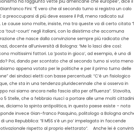
sionismo ha raggiunto vette più americane che europee”, dice il
ianfranco Fini: “È vero che al secondo turno si registra un calo
E a preoccuparsi di più deve essere il Pdl, meno radicato sul
te”. Le cause sono molte, insiste, ma tra queste va di certo citata “
a ‘tout-court’ negli italiani, con la disistima che accomuna
strazione che nasce dalla convinzione sempre più radicata che
i, docente all’università di Bologna: “Me lo lasci dire così:
cono moltissimi fattori. La ‘posta in gioco’, ad esempio, è uno di
ando? Poi, dando per scontato che al secondo turno si vota meno
biamo appena votato per le politiche e per il primo turno delle
” dei sindaci eletti con basse percentuali: “C’è un fisiologico
e, che sta in una tendenza pluridecennale che si osserva in
ppo noi siamo ancora nella fascia alta per affluenza”. Stavolta,
 Stelle, che a febbraio riuscì a portare alle urne molti cittadin
ne, diciamo la spinta antipolitica, in questo paese esiste – nota
e, risponde invece Gian-franco Pasquino, politologo a Bologna anch
to di una Repubblica: “Il M5S s’è un po’ impelagato in faccende
tivazionale rispetto al proprio elettorato”. Anche lei è convint