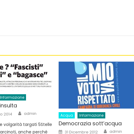
Informazione
insulta
Author
admin
o 2014
Acqua
Informazione
Democrazia sott’acqua
 le volgarità targati 5Stelle
Author
Posted
admin
 arcinoti, anche perché
31 Dicembre 2012