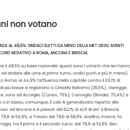
liani non votano
NZA AL 48,5%: SINDACI ELETTI DA MENO DELLA MET DEGLI AVENTI
RECORD NEGATIVO A ROMA, ANCONA E BRESCIA
.
ne il 48,5% su base nazionale: questi sono i votanti che ieri hann
Evidenza
Informazione
News
7% ad andare alle urne al primo turno, undici punti e più in meno).
Acque sempre agitate tra i
o Roma: al 44,9% l’affluenza nella capitale contro il 63,1% di
videnza
Informazione
democratici di Caposele
li più basse si registrano a Cinisello Balsamo (35,6%), Viareggio
 al biologico italiano
ece, sono ad Acceglio (Cuneo, 76%), Caroviglio (Brindisi, 70,4%) e
l Nord. Il settore è a
o o in basso, comunque, il calo è generalizzato rispetto alle
o: ad Ancona si è passati dal 62,1% al 41,9 di ieri; a Brescia
 76,6 al 54,9%; a Treviso dal 79,6 al 58,6%. Avellino, invece, fa
agia, tra il primo e il secondo turno: dal 76,9 al 53,9%. Ben