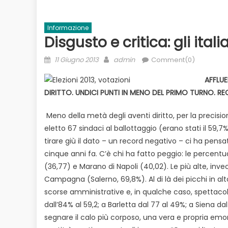
Informazione
Disgusto e critica: gli ita
Posted
Author
11 Giugno 2013
admin
Comment(0)
on
AFFLUE
DIRITTO. UNDICI PUNTI IN MENO DEL PRIMO TURNO. 
Meno della metà degli aventi diritto, per la precisio
Evidenza
Informazione
News
eletto 67 sindaci al ballottaggio (erano stati il 59,
to
Bilancio in consiglio con un occhio
tirare giù il dato – un record negativo – ci ha pensat
Ecologia
E
 il
alle urne
cinque anni fa. C’è chi ha fatto peggio: le percentua
Duro attacco
(36,77) e Marano di Napoli (40,02). Le più alte, inv
dai Paesi de
Campagna (Salerno, 69,8%). Al di là dei picchi in alt
rischio
scorse amministrative e, in qualche caso, spettacolos
dall’84% al 59,2; a Barletta dal 77 al 49%; a Siena dal
segnare il calo più corposo, una vera e propria emorr