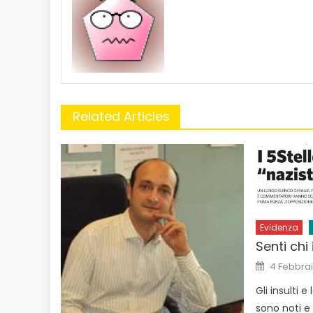
Related Articles
Evidenza
Senti chi 
Posted
4 Febbrai
on
Gli insulti e
sono noti e