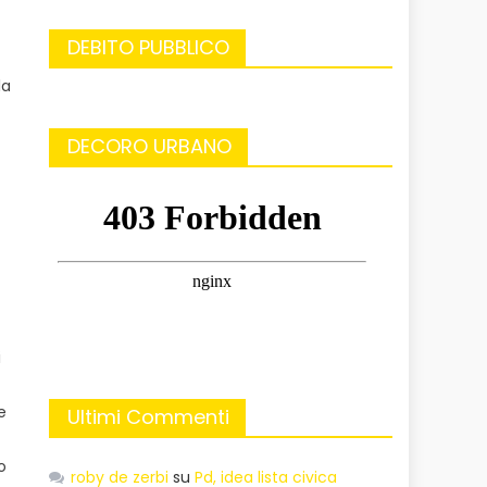
DEBITO PUBBLICO
la
DECORO URBANO
i
e
Ultimi Commenti
o
roby de zerbi
su
Pd, idea lista civica