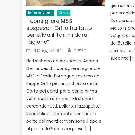
giornali e 
per amplifica
Informazione
News
Il consigliere M5S
O, quando no
sospeso-“Grillo ha fatto
Molto meno n
bene. Ma il Tar mi darà
volgarità, le
ragione”
dai 5Stelle
Author
Posted
admin
14 Maggio 2014
sempre sott
on
succinta […
Né talebano né dissidente. Andrea
Defranceschi, consigliere regionale
M5S in Emilia Romagna sospeso da
Beppe Grillo per un’inchiesta della
Corte dei conti, parla per la prima
volta con la stampa: “Mi stanno
cercando tutti. Ballarò, Piazzapulita,
Repubblica ”. Potrebbe recitare la
parte del martire: “Non sono il tipo e
al posto di Grillo avrei preso […]