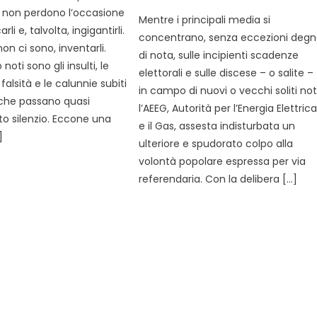
on
tv non perdono l’occasione
Mentre i principali media si
rli e, talvolta, ingigantirli.
concentrano, senza eccezioni deg
n ci sono, inventarli.
di nota, sulle incipienti scadenze
oti sono gli insulti, le
elettorali e sulle discese – o salite –
 falsità e le calunnie subiti
in campo di nuovi o vecchi soliti noti
, che passano quasi
l’AEEG, Autorità per l’Energia Elettric
o silenzio. Eccone una
e il Gas, assesta indisturbata un
]
ulteriore e spudorato colpo alla
volontà popolare espressa per via
referendaria. Con la delibera […]