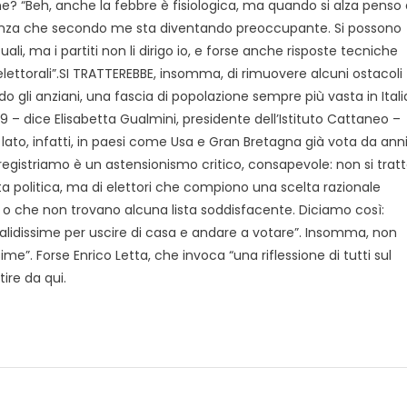
ione? “Beh, anche la febbre è fisiologica, ma quando si alza penso 
enza che secondo me sta diventando preoccupante. Si possono
ali, ma i partiti non li dirigo io, e forse anche risposte tecniche
i elettorali”.SI TRATTEREBBE, insomma, di rimuovere alcuni ostacoli
 gli anziani, una fascia di popolazione sempre più vasta in Itali
9 – dice Elisabetta Gualmini, presidente dell’Istituto Cattaneo –
to, infatti, in paesi come Usa e Gran Bretagna già vota da ann
registriamo è un astensionismo critico, consapevole: non si trat
ta politica, ma di elettori che compiono una scelta razionale
to o che non trovano alcuna lista soddisfacente. Diciamo così:
validissime per uscire di casa e andare a votare”. Insomma, non
e”. Forse Enrico Letta, che invoca “una riflessione di tutti sul
ire da qui.