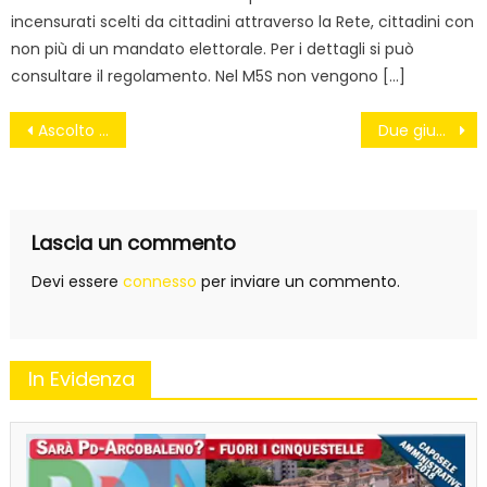
incensurati scelti da cittadini attraverso la Rete, cittadini con
non più di un mandato elettorale. Per i dettagli si può
consultare il regolamento. Nel M5S non vengono […]
Navigazione
Ascolto il tuo cuore, Italia dimenticata
Due giugno, la festa della Repubblica che spende 5,4 miliardi per armarsi
articoli
Lascia un commento
Devi essere
connesso
per inviare un commento.
In Evidenza