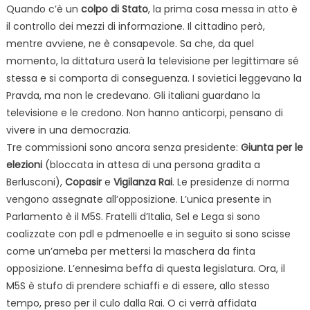
Quando c’è un
colpo di Stato
, la prima cosa messa in atto è
il controllo dei mezzi di informazione. Il cittadino però,
mentre avviene, ne è consapevole. Sa che, da quel
momento, la dittatura userà la televisione per legittimare sé
stessa e si comporta di conseguenza. I sovietici leggevano la
Pravda, ma non le credevano. Gli italiani guardano la
televisione e le credono. Non hanno anticorpi, pensano di
vivere in una democrazia.
Tre commissioni sono ancora senza presidente:
Giunta per le
elezioni
(bloccata in attesa di una persona gradita a
Berlusconi),
Copasir
e
Vigilanza Rai
. Le presidenze di norma
vengono assegnate all’opposizione. L’unica presente in
Parlamento è il M5S. Fratelli d’Italia, Sel e Lega si sono
coalizzate con pdl e pdmenoelle e in seguito si sono scisse
come un’ameba per mettersi la maschera da finta
opposizione. L’ennesima beffa di questa legislatura. Ora, il
M5S è stufo di prendere schiaffi e di essere, allo stesso
tempo, preso per il culo dalla Rai. O ci verrà affidata