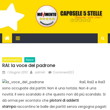
Skip
to
content
MoVimento
News
RAI: la voce del padrone
Posted
Author
1 Giugno 2013
admin
Comment(0)
on
Rai1, Rai2 e Rai3
sono occupate dai partiti. Non è una notizia. Non è una
novità. Il vero scandalo è che questo non dà più scandalo. Si
dà ormai per scontato che
plotoni di addetti
stampa
raccontino le balle dei partiti senza vergogna pagati