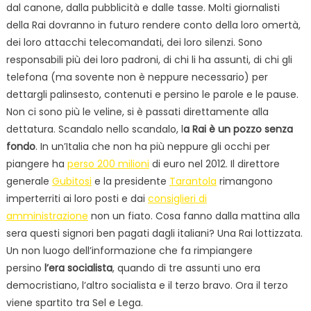
dal canone, dalla pubblicità e dalle tasse. Molti giornalisti
della Rai dovranno in futuro rendere conto della loro omertà,
dei loro attacchi telecomandati, dei loro silenzi. Sono
responsabili più dei loro padroni, di chi li ha assunti, di chi gli
telefona (ma sovente non è neppure necessario) per
dettargli palinsesto, contenuti e persino le parole e le pause.
Non ci sono più le veline, si è passati direttamente alla
dettatura. Scandalo nello scandalo, l
a Rai è un pozzo senza
fondo
. In un’Italia che non ha più neppure gli occhi per
piangere ha
perso 200 milioni
di euro nel 2012. Il direttore
generale
Gubitosi
e la presidente
Tarantola
rimangono
imperterriti ai loro posti e dai
consiglieri di
amministrazione
non un fiato. Cosa fanno dalla mattina alla
sera questi signori ben pagati dagli italiani? Una Rai lottizzata.
Un non luogo dell’informazione che fa rimpiangere
persino
l’era socialista
, quando di tre assunti uno era
democristiano, l’altro socialista e il terzo bravo. Ora il terzo
viene spartito tra Sel e Lega.