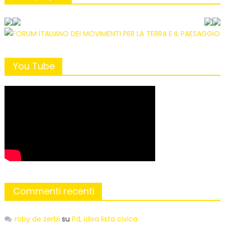
You Tube
Commenti recenti
roby de zerbi
su
Pd, idea lista civica