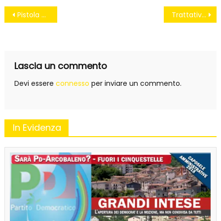
Navigazione
Pistola alla tempia
Trattativa, da oggi lo Stato processa se stesso
articoli
Lascia un commento
Devi essere
connesso
per inviare un commento.
In Evidenza