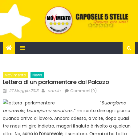
Skip
to
content
MoVimento
News
Lettera di un parlamentare dal Palazzo
Posted
Author
27 Maggio 2013
admin
Comment(0)
on
“
Buongiorno
onorevole, buongiorno senatore…
” mi sento dire ogni giorno
quando arrivo al lavoro. Ancora adesso, a volte, dopo quasi
tre mesi mi giro indietro, magari il saluto è rivolto a qualcun
altro. No,
sono io l’onorevole
, il senatore. Ormai ci ho fatto