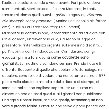
l’abitudine, saluto, sorrido e vado avanti. Per i palazzi dove
siamo entrati, Montecitorio e Palazzo Madama, in tanti,
tantissimi, siamo quelli nuovi, i “
grillini
“, i ragazzini, “
dilettanti
allo sbaraglio senza proposte
” ( Marina Berlusconi e his father
dixit), quelli su cui fare “
scouting
” (cit. Bersani).
Mi aspetta la commissione, l’emendamento da studiare con
i miei colleghi, l’intervento in aula, il disegno di legge da
presentare, l’interpellanza urgente sull’ennesimo disastro. E
poi l’incontro con il sindacato, con Confidustria, con gli
esodati. I primi a farsi avanti
come cavallette sono i
giornalisti
. La mattina ti sorridono sempre. Prendo fiato e li
affronto. Racconto di quello che abbiamo fatto, spiego, mi
accaloro, sono felice di vedere che nonostante siamo al 57°
posto nella classifica mondiale della Libertà di stampa, ci
sono giornalisti che vogliono sapere. Per un attimo mi
dimentico che da mesi quasi tutti i giornali non pubblicano
una riga sui nostri lavori, ma
solo gossip, retroscena, se non
vere e proprie falsità
. Ormai so che serve a poco parlare con