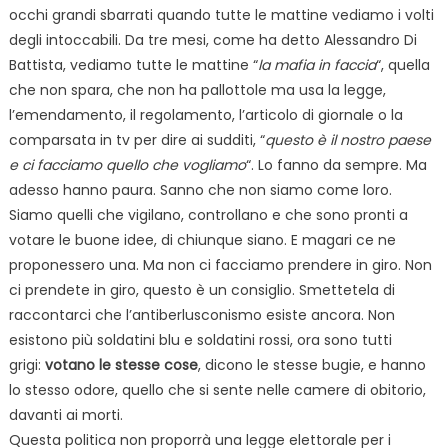
occhi grandi sbarrati quando tutte le mattine vediamo i volti
degli intoccabili. Da tre mesi, come ha detto Alessandro Di
Battista, vediamo tutte le mattine “
la mafia in faccia
“, quella
che non spara, che non ha pallottole ma usa la legge,
l’emendamento, il regolamento, l’articolo di giornale o la
comparsata in tv per dire ai sudditi, “
questo è il nostro paese
e ci facciamo quello che vogliamo
“. Lo fanno da sempre. Ma
adesso hanno paura. Sanno che non siamo come loro.
Siamo quelli che vigilano, controllano e che sono pronti a
votare le buone idee, di chiunque siano. E magari ce ne
proponessero una. Ma non ci facciamo prendere in giro. Non
ci prendete in giro, questo è un consiglio. Smettetela di
raccontarci che l’antiberlusconismo esiste ancora. Non
esistono più soldatini blu e soldatini rossi, ora sono tutti
grigi:
votano le stesse cose
, dicono le stesse bugie, e hanno
lo stesso odore, quello che si sente nelle camere di obitorio,
davanti ai morti.
Questa politica non proporrà una legge elettorale per i