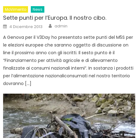
MoVimento
News
Sette punti per l’Europa. Il nostro cibo.
Author
Posted
admin
4 Dicembre 2013
on
A Genova per il V3Day ho presentato sette punti del M5S per
le elezioni europee che saranno oggetto di discussione on
line il prossimo anno con gli iscritti. Il sesto punto è il
“Finanziamento per attività agricole e di allevamento
finalizzate ai consumi nazionali interni“. In sostanza i prodotti
per l’alimentazione nazionaliconsumati nel nostro territorio
dovranno […]