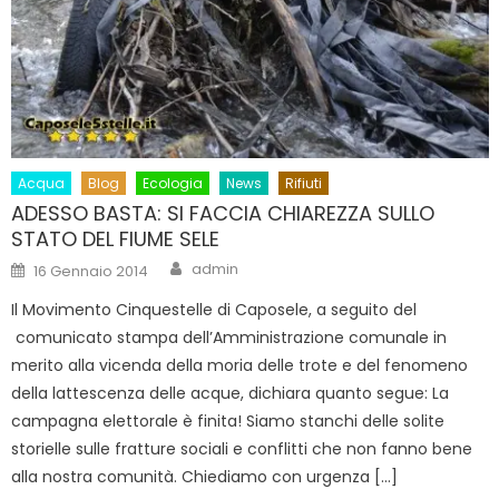
Acqua
Blog
Ecologia
News
Rifiuti
ADESSO BASTA: SI FACCIA CHIAREZZA SULLO
STATO DEL FIUME SELE
Author
Posted
admin
16 Gennaio 2014
on
Il Movimento Cinquestelle di Caposele, a seguito del
comunicato stampa dell’Amministrazione comunale in
merito alla vicenda della moria delle trote e del fenomeno
della lattescenza delle acque, dichiara quanto segue: La
campagna elettorale è finita! Siamo stanchi delle solite
storielle sulle fratture sociali e conflitti che non fanno bene
alla nostra comunità. Chiediamo con urgenza […]