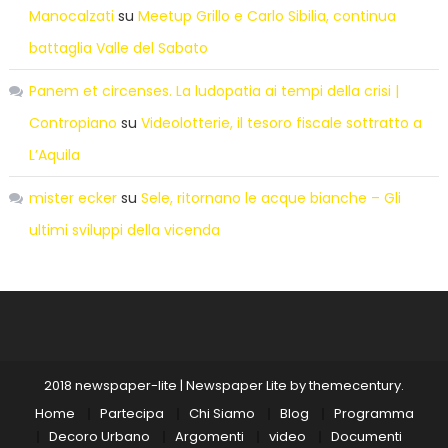
Manocalzati
su
Meetup Grillo e Carlo Sibilia, continua
battaglia Valle del Sabato
Panem et circenses. La ludopatia ai tempi della crisi |
Contropiano
su
Videolotterie, il tesoro fiscale sottratto a
L’Aquila
mister ecker
su
Sele, ritornano le acque bianche – Gli
ultimi sviluppi della vicenda
2018 newspaper-lite
|
Newspaper Lite by
themecentury
.
Home
Partecipa
Chi Siamo
Blog
Programma
Decoro Urbano
Argomenti
video
Documenti