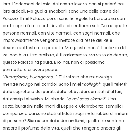
loro. L’indomani del mio, del nostro lavoro, non si parlerà nei
loro articoli. Ma guai a snobbarli, sono una delle caste del
Palazzo. E nel Palazzo poi ci sono le regole, la burocrazia con
cui bisogna fare i conti. A volte ci sentiamo soli. Come quelle
persone normali, con vite normali, con sogni normali, che
improvvisamente vengono invitate alla feste del Re e
devono sottostare ai precetti. Ma questo non è il palazzo del
Re, non è la Città proibita, è il Parlamento. Ma visto da dentro,
questo Palazzo fa paura. E io, noi, non ci possiamo
permettere di avere paura.
“
Buongiorno, buongiorno…
“. E’ il refrain che mi avvolge
mentre navigo nei corridoi. Sono i miei “
colleghi
“, quelli “eletti”
dalle segreterie dei partiti, dalle lobby, dai comitati d’affari,
dal gossip televisivo. Mi chiedo, “
e noi cosa siamo?
“. Una
setta, burattini nelle mani di Beppe e Gianroberto, semplici
comparse a cui sono stati affidati i sogni e la rabbia di milioni
di persone?
Siamo uomini e donne liberi
, quelli che sentono
ancora il profumo della vita, quelli che tengono ancora gli