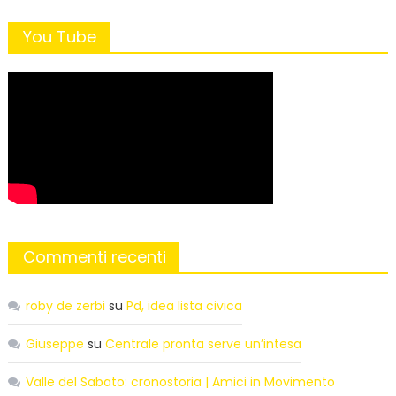
You Tube
Commenti recenti
roby de zerbi
su
Pd, idea lista civica
Giuseppe
su
Centrale pronta serve un’intesa
Valle del Sabato: cronostoria | Amici in Movimento