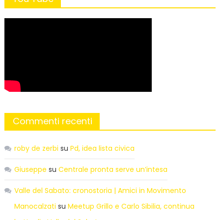
Commenti recenti
roby de zerbi
su
Pd, idea lista civica
Giuseppe
su
Centrale pronta serve un’intesa
Valle del Sabato: cronostoria | Amici in Movimento
Manocalzati
su
Meetup Grillo e Carlo Sibilia, continua