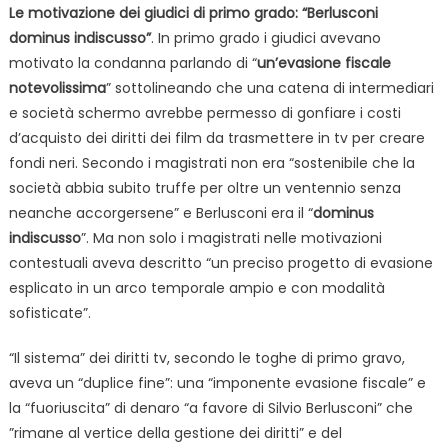
Le motivazione dei giudici di primo grado: “Berlusconi
dominus indiscusso”
. In primo grado i giudici avevano
motivato la condanna parlando di “
un’evasione fiscale
notevolissima
” sottolineando che una catena di intermediari
e società schermo avrebbe permesso di gonfiare i costi
d’acquisto dei diritti dei film da trasmettere in tv per creare
fondi neri. Secondo i magistrati non era “sostenibile che la
società abbia subito truffe per oltre un ventennio senza
neanche accorgersene” e Berlusconi era il “
dominus
indiscusso
”. Ma non solo i magistrati nelle motivazioni
contestuali aveva descritto “un preciso progetto di evasione
esplicato in un arco temporale ampio e con modalità
sofisticate”.
“Il sistema” dei diritti tv, secondo le toghe di primo gravo,
aveva un “duplice fine”: una “imponente evasione fiscale” e
la “fuoriuscita” di denaro “a favore di Silvio Berlusconi” che
”rimane al vertice della gestione dei diritti” e del