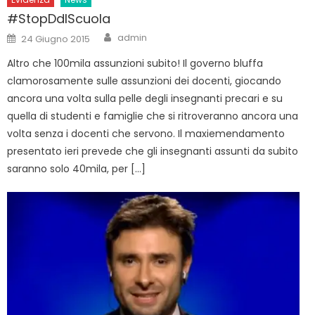
#StopDdlScuola
Author
Posted
admin
24 Giugno 2015
on
Altro che 100mila assunzioni subito! Il governo bluffa
clamorosamente sulle assunzioni dei docenti, giocando
ancora una volta sulla pelle degli insegnanti precari e su
quella di studenti e famiglie che si ritroveranno ancora una
volta senza i docenti che servono. Il maxiemendamento
presentato ieri prevede che gli insegnanti assunti da subito
saranno solo 40mila, per […]