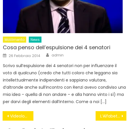
MoVimento
News
Cosa penso dell’espulsione dei 4 senatori
Author
Posted
admin
26 Febbraio 2014
on
Scrivo sull’espulsione dei 4 senatori non per influenzare il
voto di qualcuno (credo che tutti coloro che leggano sia
intellettualmente indipendenti e sappiano valutare,
d’altronde anche sull’incontro con Renzi avevo condiviso una
mia idea – quella di non andare – e alla hanno vinto i sì) ma
per darvi degli elementi dall’interno. Come a noi […]
Navigazione
Videolotterie, il tesoro fiscale sottratto a L’Aquila
L’Alfabeto della Vergogna
articoli