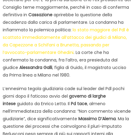
Consiglio teme maggiormente, perché in caso di conferma
definitiva in
Cassazione
aprirebbe la questione della
decadenza dalla carica di parlamentare. La condanna ha
infiammato la polemica politica:
lo stato maggiore del Pdl è
scattato immediatamente all’attacco dei giudici di Milano,
da Capezzone a Schifani a Brunetta, passando per
l’avvocato-parlamentare Ghedini
. La corte che ha
confermato la condanna, fra l’altro, era presieduta dal
giudice
Alessandra Galli
, figlia di Guido, il magistrato ucciso
da Prima linea a Milano nel 1980.
L’ennesima tegola giudiziaria cade sul leader del Pdl pochi
giorni dopo il faticoso avvio del
governo di larghe
intese
guidato da Enrico Letta. Il
Pd tace
, almeno
nell’immediatezza della condanna: “Non commento vicende
giudiziarie”, dice significativamente
Massimo D’Alema
. Ma la
questione dei processi che coinvolgono il pluri-imputato
Berlusconi pesa sempre di più sui rapporti interni alla