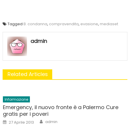
Tagged
B. condanna
,
compravendita
,
evasione
,
mediaset
admin
Related Articles
Informazione
Emergency, il nuovo fronte è a Palermo Cure
gratis per i poveri
Author
Posted
admin
27 Aprile 2013
on