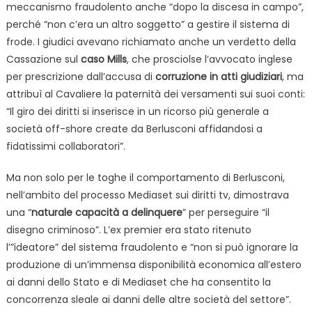
meccanismo fraudolento anche “dopo la discesa in campo”,
perché “non c’era un altro soggetto” a gestire il sistema di
frode. I giudici avevano richiamato anche un verdetto della
Cassazione sul
caso Mills
, che prosciolse l’avvocato inglese
per prescrizione dall’accusa di
corruzione in atti giudiziari
, ma
attribuì al Cavaliere la paternità dei versamenti sui suoi conti:
“Il giro dei diritti si inserisce in un ricorso più generale a
società off-shore create da Berlusconi affidandosi a
fidatissimi collaboratori”.
Ma non solo per le toghe il comportamento di Berlusconi,
nell’ambito del processo Mediaset sui diritti tv, dimostrava
una “
naturale capacità a delinquere
” per perseguire “il
disegno criminoso”. L’ex premier era stato ritenuto
l’”ideatore” del sistema fraudolento e “non si può ignorare la
produzione di un’immensa disponibilità economica all’estero
ai danni dello Stato e di Mediaset che ha consentito la
concorrenza sleale ai danni delle altre società del settore”.