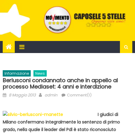
Skip
to
content
Informazione
News
Berlusconi condannato anche in appello al
processo Mediaset: 4 anni e interdizione
Posted
Author
8 Maggio 2013
admin
Comment(1)
on
I giudici di
Milano confermano integralmente la sentenza di primo
grado, nella quale il leader del Pdl è stato riconosciuto