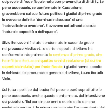
colpevole di frode fiscale nella compravendita di diritti tv. Le
pene accessorie, se confermate in Cassazione,
graverebbero sul suo futuro politico. I giudici di primo grado
lo avevano definito “dominus indiscusso” di una
“notevolissima evasione”. E avevano sottolineato la sua
“naturale capacità a delinquere”.
Silvio Berlusconi
è stato condannato in secondo grado
nel
processo Mediaset
. La corte d’appello di Milano ha
confermato integralmente
la sentenza di primo grado, che
ha inflitto a Berlusconi
quattro anni di reclusione (di cui tre
coperti da indulto) per frode fiscale
. I giudici hanno accolto
la richiesta del procuratore generale di Milano,
Laura Bertolè
Viale
.
Sul futuro politico del leader Pdl pesano però soprattutto le
pene accessorie, anche queste confermate, dell’
interdizione
dai pubblici uffici
per cinque anni e quella dalle cariche
societarie per tre. E’ la prima sanzione che l’ex presidente del