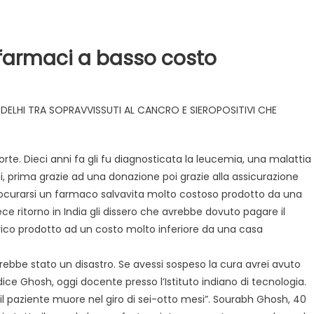
ai farmaci a basso costo
DELHI TRA SOPRAVVISSUTI AL CANCRO E SIEROPOSITIVI CHE
te. Dieci anni fa gli fu diagnosticata la leucemia, una malattia
Evidenza
Informazione
News
, prima grazie ad una donazione poi grazie alla assicurazione
Acque sempre agitate tra i
procurarsi un farmaco salvavita molto costoso prodotto da una
videnza
Informazione
democratici di Caposele
 ritorno in India gli dissero che avrebbe dovuto pagare il
 al biologico italiano
ico prodotto ad un costo molto inferiore da una casa
l Nord. Il settore è a
rebbe stato un disastro. Se avessi sospeso la cura avrei avuto
dice Ghosh, oggi docente presso l’Istituto indiano di tecnologia.
 il paziente muore nel giro di sei-otto mesi”. Sourabh Ghosh, 40