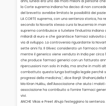
anni, lunedì era uno dei molti milioni di persone c
la Corte suprema indiana ha deciso di non concede
del brevetto avrebbe limitato le possibilità dei pazie
LA CORTE suprema, con una sentenza storica, ha res
secondo la Novartis stessa cura la leucemia in manie
suprema contribuisce a tutelare l’industria indiana 
miliardi di euro e che garantisce farmaci salvavita a p
via di sviluppo. La controversia riguardante la Novar
sette anni fa. Il Glivec considerato un farmaco mol
mentre il generico viene venduto in India per circa 
che produce farmaci generici con un fatturato annuo
ripercussioni non solo in India, ma anche in molti altr
combattuto questa lunga battaglia legale perché si
progressi della medicina,”, dice Ranjit Shahani,della 
Ma Kiran Hukku, dell’Associazione che aiuta i malati 
associazione ha contribuito a fornire farmaci gener
vivi.
ANCHE Vikas e Preet Ahuja festeggiano la sentenza. 