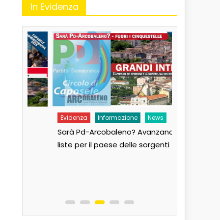
In Evidenza
Evidenza
Informazione
News
Evidenza
Sarà Pd-Arcobaleno? Avanzano tre
Andiamo al
liste per il paese delle sorgenti
Paese!