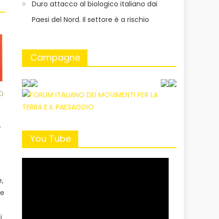
Duro attacco al biologico italiano dai
Paesi del Nord. Il settore è a rischio
Campagne
e
i
You Tube
e,
me
i