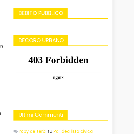
DEBITO PUBBLICO
DECORO URBANO
in
e
a
Ultimi Commenti
roby de zerbi
su
Pd, idea lista civica