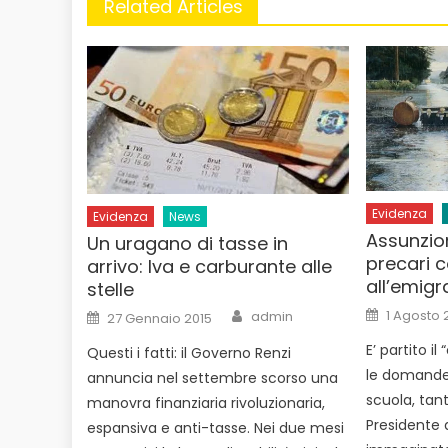
Related Articles
Evidenza
Evidenza
News
Assunzion
Un uragano di tasse in
precari c
arrivo: Iva e carburante alle
all’emigr
stelle
Posted
Author
Posted
1 Agosto 
admin
27 Gennaio 2015
on
on
E’ partito i
Questi i fatti: il Governo Renzi
le domande 
annuncia nel settembre scorso una
scuola, tan
manovra finanziaria rivoluzionaria,
Presidente d
espansiva e anti-tasse. Nei due mesi