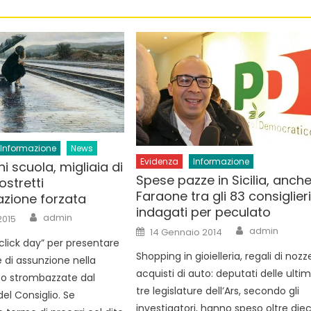
Informazione
News
Evidenza
Informazione
i scuola, migliaia di
Spese pazze in Sicilia, anch
ostretti
Faraone tra gli 83 consiglier
azione forzata
indagati per peculato
Author
admin
2015
Author
Posted
admin
14 Gennaio 2014
on
l “click day” per presentare
Shopping in gioielleria, regali di nozz
di assunzione nella
acquisti di auto: deputati delle ulti
to strombazzate dal
tre legislature dell’Ars, secondo gli
el Consiglio. Se
investigatori, hanno speso oltre diec