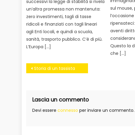
immaginate 
successivi la legge di stabilità si rivela
sul mouse, 
un’altra promessa non mantenuta:
l’occasione
zero investimenti, tagli di tasse
ripensateci
ridicoli e finanziati con tagli lineari
aventi diri
agli Enti locali, e quindi a scuola,
considerand
sanità, trasporto pubblico. C’è di più.
Questo la d
L’Europa […]
che […]
Navigazione
Storia di un tassista
articoli
Lascia un commento
Devi essere
connesso
per inviare un commento.