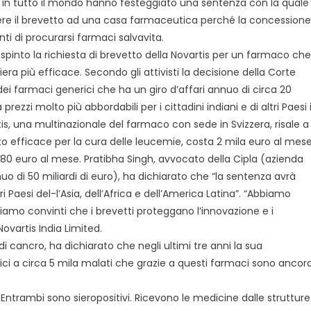
he in tutto il mondo hanno festeggiato una sentenza con la quale
re il brevetto ad una casa farmaceutica perché la concessione
nti di procurarsi farmaci salvavita.
pinto la richiesta di brevetto della Novartis per un farmaco che
ra più efficace. Secondo gli attivisti la decisione della Corte
dei farmaci generici che ha un giro d’affari annuo di circa 20
rezzi molto più abbordabili per i cittadini indiani e di altri Paesi 
tis, una multinazionale del farmaco con sede in Svizzera, risale a
to efficace per la cura delle leucemie, costa 2 mila euro al mes
180 euro al mese. Pratibha Singh, avvocato della Cipla (azienda
 di 50 miliardi di euro), ha dichiarato che “la sentenza avrà
i Paesi del-l’Asia, dell’Africa e dell’America Latina”. “Abbiamo
amo convinti che i brevetti proteggano l’innovazione e i
Novartis India Limited.
di cancro, ha dichiarato che negli ultimi tre anni la sua
ici a circa 5 mila malati che grazie a questi farmaci sono ancor
Entrambi sono sieropositivi. Ricevono le medicine dalle strutture