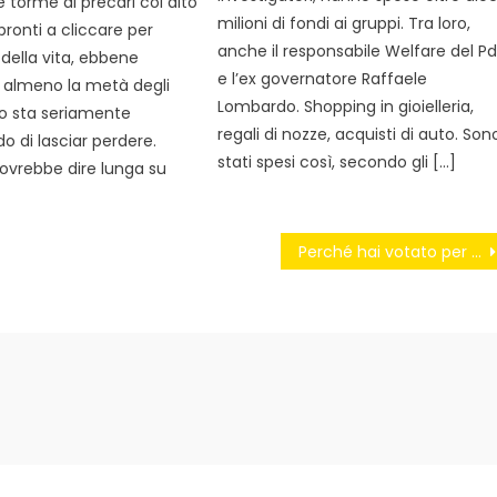
torme di precari col dito
milioni di fondi ai gruppi. Tra loro,
pronti a cliccare per
anche il responsabile Welfare del P
 della vita, ebbene
e l’ex governatore Raffaele
: almeno la metà degli
Lombardo. Shopping in gioielleria,
tto sta seriamente
regali di nozze, acquisti di auto. Son
o di lasciar perdere.
stati spesi così, secondo gli […]
ovrebbe dire lunga su
Perché hai votato per il M5S?