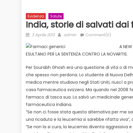
Evidenza
Salute
India, storie di salvati d
Posted
Author
3 Aprile 2013
admin
Comment(0)
on
A NEW 
ESULTANO PER LA SENTENZA CONTRO LA NOVARTIS.
Per Sourabh Ghosh era una questione di vita o di mor
Evidenza
Informazione
News
che spesso non perdona. Lo studente di Nuova Delhi
to
Bilancio in consiglio con un occhio
medica mentre studiava negli Stati Uniti, riuscì a 
Ecologia
E
 il
alle urne
casa farmaceutica svizzera. Ma quando nel 2008 fece
Duro attacco
farmaco di tasca sua. Lo salvò un medicinale gener
dai Paesi de
farmaceutica indiana.
rischio
“Se non ci fosse stata questa alternativa per me sa
una ricaduta e la leucemia si sarebbe rifatta viva”, 
“Se non la si cura, la leucemia diventa aggressiva e