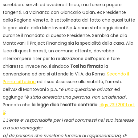
sarebbero serviti ad evadere il fisco, ma forse a pagare
tangenti. La vicinanza con Giancarlo Galan, ex Presidente
della Regione Veneto, é sottolineata dal fatto che quasi tutte
le gare vinte dalla Mantovani S.p.A. sono state aggiudicate
durante il mandato di questo Presidente. Sembra che alla
Mantovani il Project Financing sia la specialità della casa. Alla
luce di questi arresti, un comune attento, dovrebbe
interrompere l’iter per la realizzazione dell’opera e fare
chiarezza. Invece no, Il sindaco
Tosi ha firmato
la
convenzione ed ora si attende la V.I.A. da Roma.
Secondo il
Primo cittadino
ed il suo Assessore alla viabilità, l’arresto
dell’AD di Mantovani S.p.A. “
é una questione privata
” ed
aggiunge “
è stata arrestata una persona, non un’azienda
”.
Peccato che
la legge dica l’esatto contrario
:
dlgs 231/2001 art.
5
:
1. L’ente e’ responsabile per i reati commessi nel suo interesse
o a suo vantaggio:
a) da persone che rivestono funzioni di rappresentanza, di