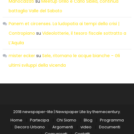
Manocalzati
su
Meetup Grillo e Carlo Sibilia, continua
battaglia Valle del Sabato
Panem et circenses. La ludopatia ai tempi della crisi |
Contropiano
su
Videolotterie, il tesoro fiscale sottratto a
L’Aquila
mister ecker
su
Sele, ritornano le acque bianche – Gli
ultimi sviluppi della vicenda
2018 newspaper-lite
|
Newspaper Lite by
themecentury
.
Home
Partecipa
Chi Siamo
Blog
Programma
Decoro Urbano
Argomenti
video
Documenti
Comunicati
Contatti