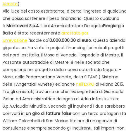
Veneto
).
Alla luce del costo esorbitante, é certo l’ingresso di qualcuno
che possa sostenere il peso finanziario. Questo qualcuno
é
Mantovani S.p.A.
il cui Amministratore Delegato
Piergiorgio
Baita
é stato recentemente
arrestato per
un’evasione
fiscale da
10.000.000,00 di euro
. Questa azienda
gigantesca, ha vinto in project financing i principali progetti
del nord-est Italia. Il Mose di Venezia, l’ospedale di Mestre, il
Passante autostradale di Mestre, é nelle società che
compaiono nel progetto della nuova autostrada Nogara –
Mare, della Pedemontana Veneta, della SITAVE ( SIstema
delle TAngenziali VEnete) ed anche
nell’EXPO
di Milano 2015.
Tra gli arrestati, troviamo anche l’ex segretaria di Giancarlo
Galan ed Amministratrice delegata di Adria Infrastrutture
S.p.A.Claudia Minutillo. Secondo gli inquirenti i due sarebbero
coinvolti in
un giro di fatture false
con un terzo protagonista
William Colombelli di San Marino titolare di un’agenzia di
consulenze e sempre secondo gli inquirenti, tali importi non