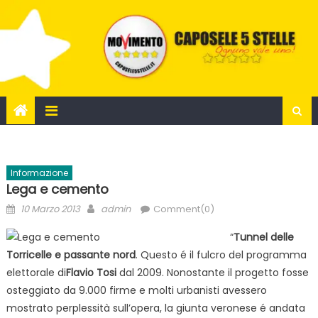
Skip
to
content
Informazione
Lega e cemento
Posted
Author
10 Marzo 2013
admin
Comment(0)
on
“
Tunnel delle
Torricelle e passante nord
. Questo é il fulcro del programma
elettorale di
Flavio Tosi
dal 2009. Nonostante il progetto fosse
osteggiato da 9.000 firme e molti urbanisti avessero
mostrato perplessità sull’opera, la giunta veronese é andata