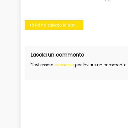
Navigazione
Il Pd ha salvato le banche, ora #Salviamoirisparmiatori
articoli
Lascia un commento
Devi essere
connesso
per inviare un commento.