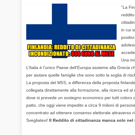
on
“La Fi
reddito
cittadi
in cui 
positiv
adolesc
acceder
Una mis
L’Italia è l’unico Paese dell’Europa assieme alla Grecia
per aiutare quelle famiglie che sono sotto la soglia di risc
La proposta del M5S, a differenza della proposta finland
collegata direttamente alla formazione, alla ricerca ed al 
dove si prevede un sostegno economico per tutti coloro ch
patto, che oggi viene impedito a circa 9 milioni di perso
concentrato ad ottenere consenso elettorale attraverso ri
Svegliatevi!
Il Reddito di cittadinanza manca solo nel