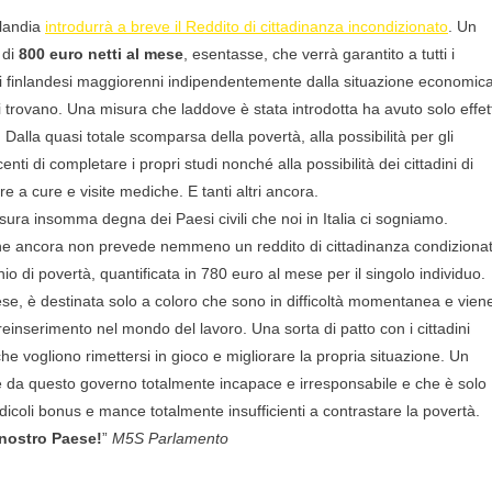
nlandia
introdurrà a breve il Reddito di cittadinanza incondizionato
. Un
 di
800 euro netti al mese
, esentasse, che verrà garantito a tutti i
ni finlandesi maggiorenni indipendentemente dalla situazione economic
si trovano. Una misura che laddove è stata introdotta ha avuto solo effett
i. Dalla quasi totale scomparsa della povertà, alla possibilità per gli
enti di completare i propri studi nonché alla possibilità dei cittadini di
e a cure e visite mediche. E tanti altri ancora.
ura insomma degna dei Paesi civili che noi in Italia ci sogniamo.
 che ancora non prevede nemmeno un reddito di cittadinanza condiziona
hio di povertà, quantificata in 780 euro al mese per il singolo individuo.
ese, è destinata solo a coloro che sono in difficoltà momentanea e vien
reinserimento nel mondo del lavoro. Una sorta di patto con i cittadini
e vogliono rimettersi in gioco e migliorare la propria situazione. Un
ne da questo governo totalmente incapace e irresponsabile e che è solo
dicoli bonus e mance totalmente insufficienti a contrastare la povertà.
 nostro Paese!
”
M5S Parlamento