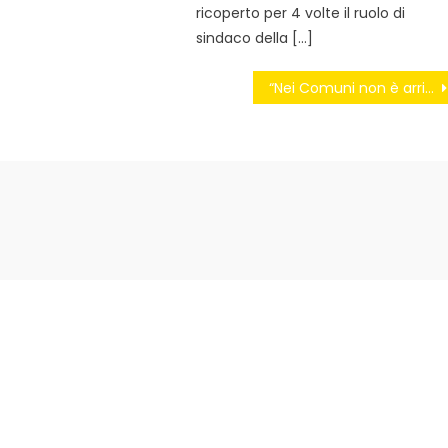
ricoperto per 4 volte il ruolo di
sindaco della […]
“Nei Comuni non è arrivato nulla”