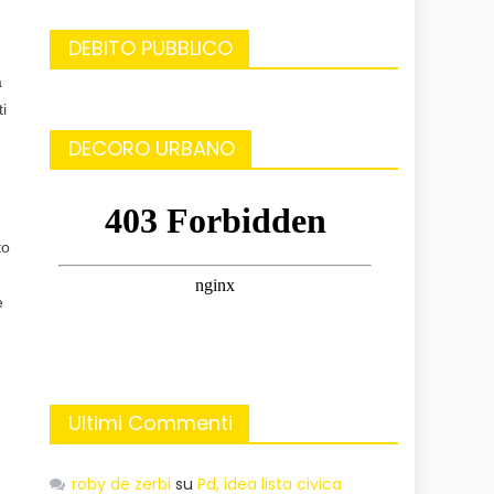
DEBITO PUBBLICO
a
i
DECORO URBANO
to
e
Ultimi Commenti
roby de zerbi
su
Pd, idea lista civica