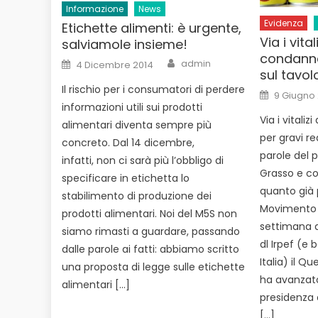
Informazione
News
Evidenza
Etichette alimenti: è urgente,
Via i vita
salviamole insieme!
condanna
Author
Posted
admin
4 Dicembre 2014
on
sul tavol
Il rischio per i consumatori di perdere
Posted
9 Giugno
on
informazioni utili sui prodotti
Via i vitali
alimentari diventa sempre più
per gravi re
concreto. Dal 14 dicembre,
parole del 
infatti, non ci sarà più l’obbligo di
Grasso e c
specificare in etichetta lo
quanto già 
stabilimento di produzione dei
Movimento 5
prodotti alimentari. Noi del M5S non
settimana d
siamo rimasti a guardare, passando
dl Irpef (e
dalle parole ai fatti: abbiamo scritto
Italia) il Q
una proposta di legge sulle etichette
ha avanzato 
alimentari […]
presidenza 
[…]