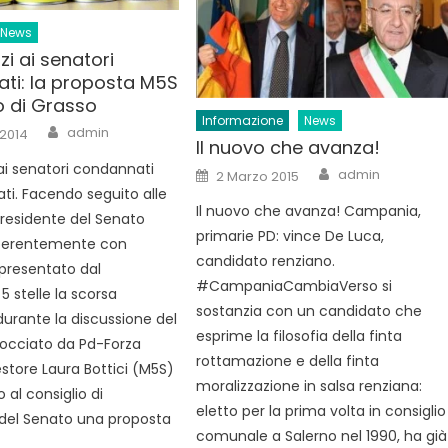
News
lizi ai senatori
ti: la proposta M5S
o di Grasso
Informazione
News
Author
admin
 2014
Il nuovo che avanza!
zi ai senatori condannati
Author
Posted
admin
2 Marzo 2015
on
ati. Facendo seguito alle
Il nuovo che avanza! Campania,
presidente del Senato
primarie PD: vince De Luca,
oerentemente con
candidato renziano.
presentato dal
‪#‎CampaniaCambiaVerso‬ si
 stelle la scorsa
sostanzia con un candidato che
urante la discussione del
esprime la filosofia della finta
 bocciato da Pd-Forza
rottamazione e della finta
uestore Laura Bottici (M5S)
moralizzazione in salsa renziana:
al consiglio di
eletto per la prima volta in consiglio
del Senato una proposta
comunale a Salerno nel 1990, ha già