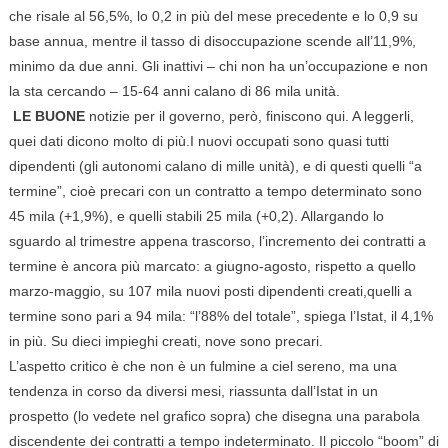
che risale al 56,5%, lo 0,2 in più del mese precedente e lo 0,9 su
base annua, mentre il tasso di disoccupazione scende all’11,9%,
minimo da due anni. Gli inattivi – chi non ha un’occupazione e non
la sta cercando – 15-64 anni calano di 86 mila unità.
LE BUONE
notizie per il governo, però, finiscono qui. A leggerli,
quei dati dicono molto di più.I nuovi occupati sono quasi tutti
dipendenti (gli autonomi calano di mille unità), e di questi quelli “a
termine”, cioè precari con un contratto a tempo determinato sono
45 mila (+1,9%), e quelli stabili 25 mila (+0,2). Allargando lo
sguardo al trimestre appena trascorso, l’incremento dei contratti a
termine è ancora più marcato: a giugno-agosto, rispetto a quello
marzo-maggio, su 107 mila nuovi posti dipendenti creati,quelli a
termine sono pari a 94 mila: “l’88% del totale”, spiega l’Istat, il 4,1%
in più. Su dieci impieghi creati, nove sono precari.
L’aspetto critico è che non è un fulmine a ciel sereno, ma una
tendenza in corso da diversi mesi, riassunta dall’Istat in un
prospetto (lo vedete nel grafico sopra) che disegna una parabola
discendente dei contratti a tempo indeterminato. Il piccolo “boom” di