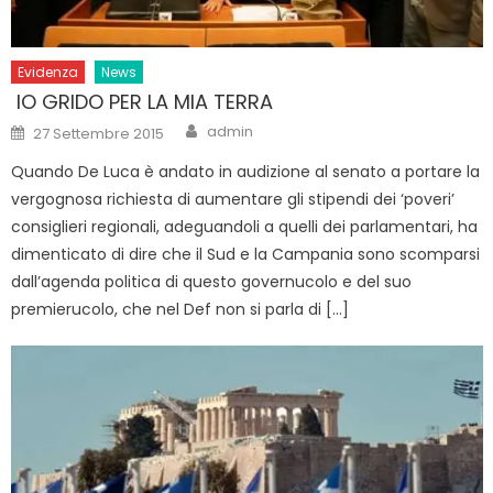
Evidenza
News
IO GRIDO PER LA MIA TERRA
Author
Posted
admin
27 Settembre 2015
on
Quando De Luca è andato in audizione al senato a portare la
vergognosa richiesta di aumentare gli stipendi dei ‘poveri’
consiglieri regionali, adeguandoli a quelli dei parlamentari, ha
dimenticato di dire che il Sud e la Campania sono scomparsi
dall’agenda politica di questo governucolo e del suo
premierucolo, che nel Def non si parla di […]