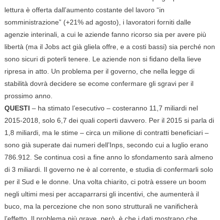
lettura è offerta dall’aumento costante del lavoro “in
somministrazione” (+21% ad agosto), i lavoratori forniti dalle
agenzie interinali, a cui le aziende fanno ricorso sia per avere più
libertà (ma il Jobs act già gliela offre, e a costi bassi) sia perché non
sono sicuri di poterli tenere. Le aziende non si fidano della lieve
ripresa in atto. Un problema per il governo, che nella legge di
stabilità dovrà decidere se ecome confermare gli sgravi per il
prossimo anno.
QUESTI
– ha stimato l’esecutivo – costeranno 11,7 miliardi nel
2015-2018, solo 6,7 dei quali coperti davvero. Per il 2015 si parla di
1,8 miliardi, ma le stime – circa un milione di contratti beneficiari –
sono già superate dai numeri dell’Inps, secondo cui a luglio erano
786.912. Se continua così a fine anno lo sfondamento sarà almeno
di 3 miliardi. Il governo ne è al corrente, e studia di confermarli solo
per il Sud e le donne. Una volta chiarito, ci potrà essere un boom
negli ultimi mesi per accaparrarsi gli incentivi, che aumenterà il
buco, ma la percezione che non sono strutturali ne vanificherà
l’effetto. Il problema più grave, però, è che i dati mostrano che