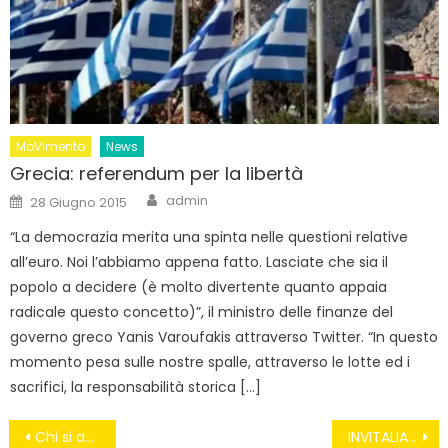
MoVimento
News
Grecia: referendum per la libertà
Author
Posted
admin
28 Giugno 2015
on
“La democrazia merita una spinta nelle questioni relative
all’euro. Noi l’abbiamo appena fatto. Lasciate che sia il
popolo a decidere (è molto divertente quanto appaia
radicale questo concetto)”, il ministro delle finanze del
governo greco Yanis Varoufakis attraverso Twitter. “In questo
momento pesa sulle nostre spalle, attraverso le lotte ed i
sacrifici, la responsabilità storica […]
Navigazione
Chi si ammala è perduto #MuoriSereno
INVITALIA HA FINITO I SOLDI NIENTE CREDITO ALLE IMPRESE LEGGETE QUESTA STORIA INCREDIBILE!