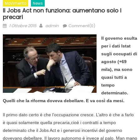
MoVimento
News
Il Jobs Act non funziona: aumentano solo i
precari
Posted
Author
1 Ottobre 2015
admin
Comment(0)
on
Il governo esulta
per i dati Istat
sugli occupati di
agosto (+69
mila), ma sono
quasi tutti a
tempo
determinato.
Quelli che la riforma doveva debellare. E va così da mesi.
Il primo dato certo è che l’occupazione cresce. L’altro è che a farlo
è quasi solamente quella precaria,cioè i contratti a tempo
determinato che il Jobs Act e i generosi incentivi del governo
dovevano debellare. Il lavoro autonomo è invece al palo. Man mano