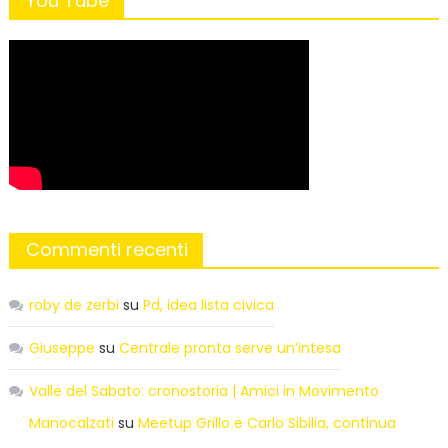
You Tube
Commenti recenti
roby de zerbi
su
Pd, idea lista civica
Giuseppe
su
Centrale pronta serve un’intesa
Valle del Sabato: cronostoria | Amici in Movimento
Manocalzati
su
Meetup Grillo e Carlo Sibilia, continua