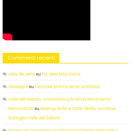
Commenti recenti
roby de zerbi
su
Pd, idea lista civica
Giuseppe
su
Centrale pronta serve un’intesa
Valle del Sabato: cronostoria | Amici in Movimento
Manocalzati
su
Meetup Grillo e Carlo Sibilia, continua
battaglia Valle del Sabato
Panem et circenses. La ludopatia ai tempi della crisi |