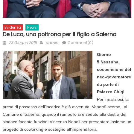
Evidenza
News
De Luca, una poltrona per il figlio a Salerno
Posted
Author
23 Giugno 2015
admin
Comment(0)
on
Giorno
5 Nessuna
sospensione del
neo-governatore
da parte di
Palazzo Chigi
Per i maliziosi, la
presa di possesso dell’incarico è già avvenuta. Venerdì scorso, al
Comune di Salerno, quando il rampollo si è seduto alla destra del
sindaco facente funzioni Vincenzo Napoli per presentare insieme un
progetto di coworking e sostegno all’imprenditoria