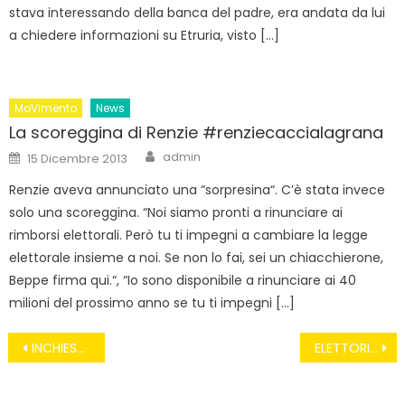
stava interessando della banca del padre, era andata da lui
a chiedere informazioni su Etruria, visto […]
MoVimento
News
La scoreggina di Renzie #renziecaccialagrana
Author
Posted
admin
15 Dicembre 2013
on
Renzie aveva annunciato una “sorpresina“. C’è stata invece
solo una scoreggina. “Noi siamo pronti a rinunciare ai
rimborsi elettorali. Però tu ti impegni a cambiare la legge
elettorale insieme a noi. Se non lo fai, sei un chiacchierone,
Beppe firma qui.“, “Io sono disponibile a rinunciare ai 40
milioni del prossimo anno se tu ti impegni […]
Navigazione
INCHIESTA SUGLI INTOCCABILI. TUTTO QUELLO CHE DOVETE SAPERE SULLA BCE
ELETTORI PD SOTTO SHOCK
articoli