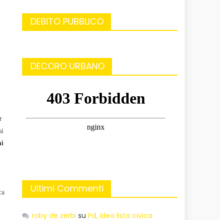
DEBITO PUBBLICO
DECORO URBANO
r
si
hi
Ultimi Commenti
ca
roby de zerbi
su
Pd, idea lista civica