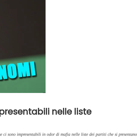
Evidenza
Informazione
News
Acque sempre agitate tra i
videnza
Informazione
democratici di Caposele
 al biologico italiano
l Nord. Il settore è a
resentabili nelle liste
e ci sono impresentabili in odor di mafia nelle liste dei partiti che si presentano