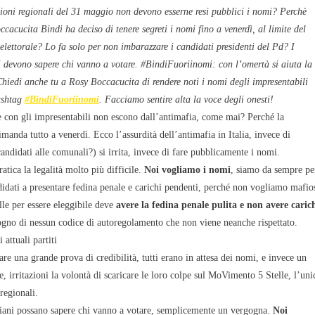
zioni regionali del 31 maggio non devono esserne resi pubblici i nomi? Perchè
cacucita Bindi ha deciso di tenere segreti i nomi fino a venerdì, al limite del
 elettorale? Lo fa solo per non imbarazzare i candidati presidenti del Pd? I
i devono sapere chi vanno a votare. #BindiFuoriinomi: con l’omertà si aiuta la
hiedi anche tu a Rosy Boccacucita di rendere noti i nomi degli impresentabili
ashtag
#BindiFuoriinomi
. Facciamo sentire alta la voce degli onesti!
e con gli impresentabili non escono dall’antimafia, come mai? Perché la
rimanda tutto a venerdì. Ecco l’assurdità dell’antimafia in Italia, invece di
 candidati alle comunali?) si irrita, invece di fare pubblicamente i nomi.
ratica la legalità molto più difficile.
Noi vogliamo i nomi
, siamo da sempre pe
didati a presentare fedina penale e carichi pendenti, perché non vogliamo mafio
le per essere eleggibile deve
avere la fedina penale pulita e non avere caric
sogno di nessun codice di autoregolamento che non viene neanche rispettato.
attuali partiti
are una grande prova di credibilità, tutti erano in attesa dei nomi, e invece un
ie, irritazioni la volontà di scaricare le loro colpe sul MoVimento 5 Stelle, l’uni
regionali.
taliani possano sapere chi vanno a votare, semplicemente un vergogna.
Noi