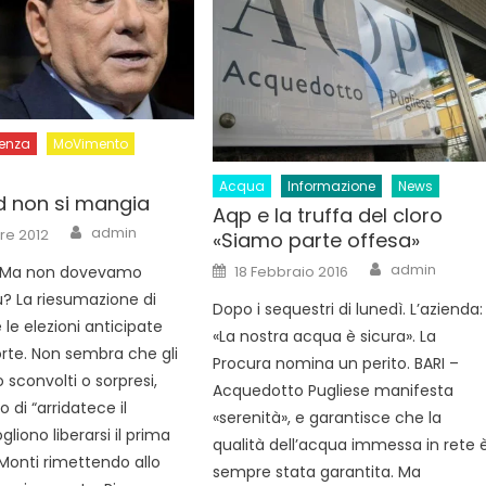
denza
MoVimento
Acqua
Informazione
News
d non si mangia
Aqp e la truffa del cloro
Author
admin
re 2012
«Siamo parte offesa»
Author
Posted
admin
18 Febbraio 2016
 Ma non dovevamo
on
ù? La riesumazione di
Dopo i sequestri di lunedì. L’azienda:
 le elezioni anticipate
«La nostra acqua è sicura». La
orte. Non sembra che gli
Procura nomina un perito. BARI –
o sconvolti o sorpresi,
Acquedotto Pugliese manifesta
o di “arridatece il
«serenità», e garantisce che la
liono liberarsi il prima
qualità dell’acqua immessa in rete 
 Monti rimettendo allo
sempre stata garantita. Ma