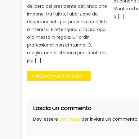
psiconano o
delibera del presidente dell’Anac che
Montis ci h
impone, tra l’altro, l’abolizione dei
a […]
doppi incarichi per prevenire conflitti
d’interessi. E ottengono una proroga
alla messa in regola. Gli ordini
professionali non ci stanno. O,
meglio, non ci stanno i presidenti dei
più […]
Navigazione
#Ecobonus a 5 Stelle
articoli
Lascia un commento
Devi essere
connesso
per inviare un commento.