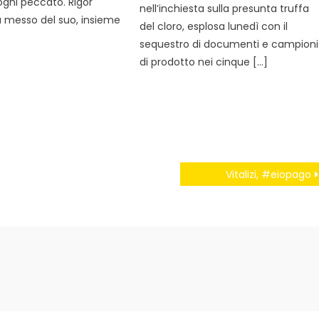
gni peccato. Rigor
nell’inchiesta sulla presunta truffa
a messo del suo, insieme
del cloro, esplosa lunedì con il
sequestro di documenti e campioni
di prodotto nei cinque […]
Vitalizi, #eiopago