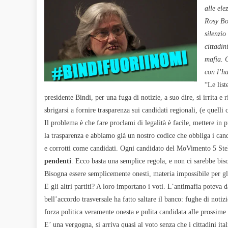
alle ele
Rosy Boc
silenzio
cittadin
mafia. C
con l’h
“Le list
presidente Bindi, per una fuga di notizie, a suo dire, si irrita e 
sbrigarsi a fornire trasparenza sui candidati regionali, (e quelli
Il problema è che fare proclami di legalità è facile, mettere in p
la trasparenza e abbiamo già un nostro codice che obbliga i can
e corrotti come candidati. Ogni candidato del MoVimento 5 Stel
pendenti
. Ecco basta una semplice regola, e non ci sarebbe bi
Bisogna essere semplicemente onesti, materia impossibile per gli 
E gli altri partiti? A loro importano i voti. L’antimafia poteva d
bell’accordo trasversale ha fatto saltare il banco: fughe di notiz
forza politica veramente onesta e pulita candidata alle prossime 
E’ una vergogna, si arriva quasi al voto senza che i cittadini i