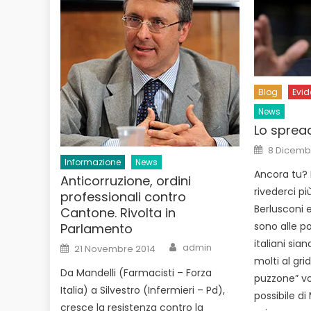
Blog
Evi
News
Lo sprea
Posted
8 Dicemb
on
Informazione
News
Ancora tu?
Anticorruzione, ordini
rivederci pi
professionali contro
Berlusconi e
Cantone. Rivolta in
sono alle p
Parlamento
italiani sian
Author
Posted
admin
21 Novembre 2014
on
molti al grid
Da Mandelli (Farmacisti – Forza
puzzone” vog
Italia) a Silvestro (Infermieri – Pd),
possibile di
cresce la resistenza contro la