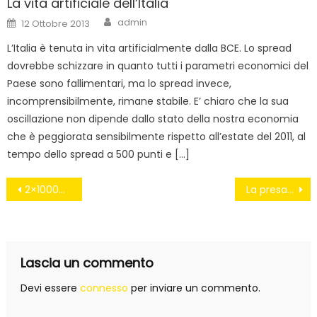
La vita artificiale dell’Italia
Author
Posted
admin
12 Ottobre 2013
on
L’Italia è tenuta in vita artificialmente dalla BCE. Lo spread
dovrebbe schizzare in quanto tutti i parametri economici del
Paese sono fallimentari, ma lo spread invece,
incomprensibilmente, rimane stabile. E’ chiaro che la sua
oscillazione non dipende dallo stato della nostra economia
che è peggiorata sensibilmente rispetto all’estate del 2011, al
tempo dello spread a 500 punti e […]
Navigazione
2×1000… NO grazie!
La presa per il culo ai pensionati da parte del Governo
articoli
Lascia un commento
Devi essere
connesso
per inviare un commento.