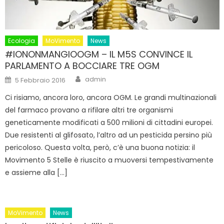
Ecologia
MoVimento
News
#IONONMANGIOOGM – IL M5S CONVINCE IL
PARLAMENTO A BOCCIARE TRE OGM
Author
Posted
admin
5 Febbraio 2016
on
Ci risiamo, ancora loro, ancora OGM. Le grandi multinazionali
del farmaco provano a rifilare altri tre organismi
geneticamente modificati a 500 milioni di cittadini europei.
Due resistenti al glifosato, l’altro ad un pesticida persino più
pericoloso. Questa volta, però, c’è una buona notizia: il
Movimento 5 Stelle è riuscito a muoversi tempestivamente
e assieme alla […]
MoVimento
News