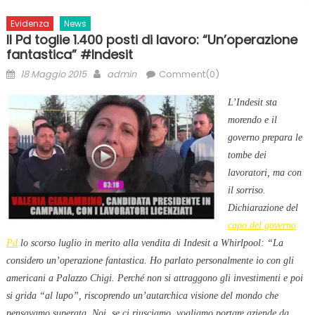
Evidenza
News
Il Pd toglie 1.400 posti di lavoro: “Un’operazione
fantastica” #Indesit
Posted
Author
18 Maggio 2015
admin
Comment(0)
on
L’Indesit sta
morendo e il
governo prepara le
tombe dei
lavoratori, ma con
il sorriso.
Dichiarazione del
capo del governo
Pd
lo scorso luglio in merito alla vendita di Indesit a Whirlpool: “La
considero un’operazione fantastica. Ho parlato personalmente io con gli
americani a Palazzo Chigi. Perché non si attraggono gli investimenti e poi
si grida “al lupo”, riscoprendo un’autarchica visione del mondo che
pensavamo superata. Noi, se ci riusciamo, vogliamo portare aziende da