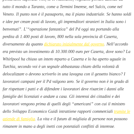
tutto il mondo a Taranto, come a Termini Imerese, nel Sulcis, come nel
Veneto. Il punto non è il passaporto, ma il piano industriale. Se hanno soldi
e idee per creare posti di lavoro, gli imprenditori stranieri in Italia sono i
benvenuti”. L’“operazione fantastica” del Pd oggi sta portando alla
perdita di 1.400 posti di lavoro, 800 nella sola provincia di Caserta,
diversamente da quanto
dichiarato inizialmente dal governo
. Nell’accordo
era previsto un investimento di 10.300.000 euro per Caserta, dove sono? La
Whirlpool ha chiuso un intero reparto a Caserta e lo ha aperto uguale in
Turchia, secondo voi è un segnale abbastanza chiaro della volontà di
delocalizzare o devono scriverlo in una lavagna con il gessetto bianco? I
lavoratori campani per il Pd valgono zero. Se il governo non è in grado di
far rispettare i patti e di difendere i lavoratori deve risarcire i danni alle
famiglie dei licenziati e andare a casa. Gli interessi dei cittadini e dei
lavoratori vengono prima di quelli degli “americani” con cui il ministro
dello Sviluppo Economico Guidi intrattiene rapporti commerciali
tramite le
aziende di famiglia
. La vita e il futuro di migliaia di persone non possono
rimanere in mano a degli inetti con potenziali conflitti di interesse.