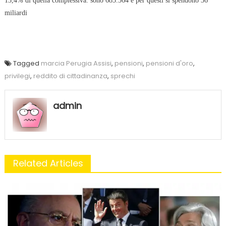
13,4% di quella complessiva. sono 685.564 e per questi si spendono 36
miliardi
Tagged
marcia Perugia Assisi
,
pensioni
,
pensioni d'oro
,
privilegi
,
reddito di cittadinanza
,
sprechi
admin
Related Articles