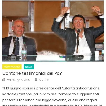
MoVimento
News
Cantone testimonial del Pd?
Author
Posted
admin
23 Giugno 2015
on
“Il 10 giugno scorso il presidente dell’Autorità anticorruzione,
Raffaele Cantone, ha inviato alle Camere 25 suggerimenti
per fare il tagliando alla legge Severino, quella che regola
incompatibilità, incandidabilità e inconferibilità di incarichi ai