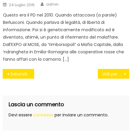
Author
Posted
admin
24 Luglio 2015
on
Questo era il PD nel 2010. Quando attaccava (a parole)
Berlusconi. Quando parlava di legalità, di libertà di
informazione. Poi si è geneticamente modificato ed è
diventato, ahimè, un punto di riferimento del malaffare.
Dall’EXPO al MOSE, da “rimborsopoli” a Mafia Capitale, dalla
‘ndrangheta in Emilia-Romagna alle cooperative rosse che
fanno affari con la camorra. […]
Navigazione
Sabatelli: Saure, l’opera va avanti
Utili per 40 milioni ad Aqp. Vendola: “Privatizzazione non serve”
articoli
Lascia un commento
Devi essere
connesso
per inviare un commento.