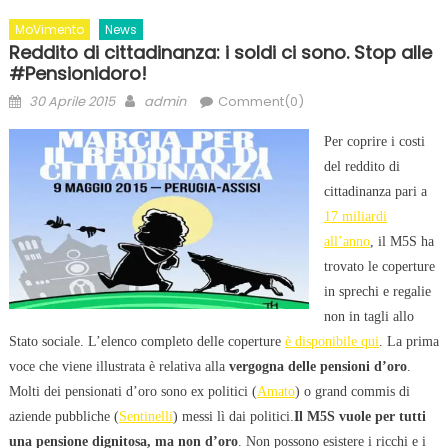
MoVimento
News
Reddito di cittadinanza: i soldi ci sono. Stop alle
#Pensionidoro!
Posted
Author
30 Aprile 2015
admin
Comment(0)
on
Per coprire i costi
del reddito di
cittadinanza pari a
17 miliardi
all’anno
, il M5S ha
trovato le coperture
in sprechi e regalie
non in tagli allo
Stato sociale. L’elenco completo delle coperture
è disponibile qui
. La prima
voce che viene illustrata è relativa alla
vergogna delle pensioni d’oro
.
Molti dei pensionati d’oro sono ex politici (
Amato
) o grand commis di
aziende pubbliche (
Sentinelli
) messi lì dai politici.
Il M5S vuole per tutti
una pensione dignitosa, ma non d’oro
. Non possono esistere i ricchi e i