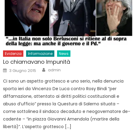
Evidenza
Informazione
News
Lo chiamavano Impunità
Author
Posted
admin
3 Giugno 2015
on
Ci sono un aspetto grottesco e uno serio, nella denuncia
sporta ieri da Vincenzo De Luca contro Rosy Bindi “per
diffamazione, attentato ai diritti politici costituzionali e
abuso d’ufficio” presso la Questura di Salerno situata –
come sottolinea il sindaco decaduto e neogovernatore de-
cadente – “in piazza Giovanni Amendola (martire della
libertà)”. L’aspetto grottesco […]