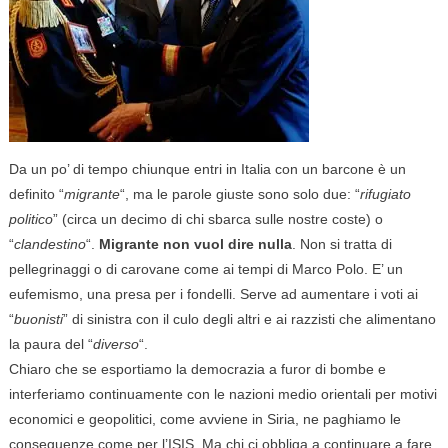
Da un po’ di tempo chiunque entri in Italia con un barcone è un
definito “
migrante
“, ma le parole giuste sono solo due: “
rifugiato
politico
” (circa un decimo di chi sbarca sulle nostre coste) o
“
clandestino
“.
Migrante non vuol dire nulla
. Non si tratta di
pellegrinaggi o di carovane come ai tempi di Marco Polo. E’ un
eufemismo, una presa per i fondelli. Serve ad aumentare i voti ai
“
buonisti
” di sinistra con il culo degli altri e ai razzisti che alimentano
la paura del “
diverso
“.
Chiaro che se esportiamo la democrazia a furor di bombe e
interferiamo continuamente con le nazioni medio orientali per motivi
economici e geopolitici, come avviene in Siria, ne paghiamo le
conseguenze come per l’ISIS. Ma chi ci obbliga a continuare a fare