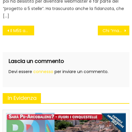
poi ha desistito per diventare webmaster e far parte del
“progetto a 5 stelle”. Ha trascurato anche la fidanzata, che
[…]
Navigazione
Il M5S applica la democrazia diretta in UE
Chi “mangia” veramente con Expo?
articoli
Lascia un commento
Devi essere
connesso
per inviare un commento.
In Evidenza