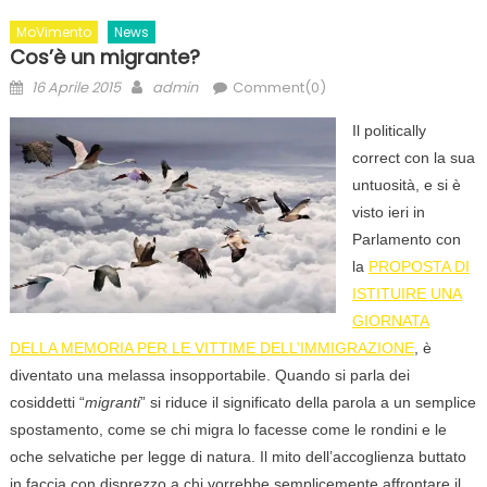
MoVimento
News
Cos’è un migrante?
Posted
Author
16 Aprile 2015
admin
Comment(0)
on
Il politically
correct con la sua
untuosità, e si è
visto ieri in
Parlamento con
la
PROPOSTA DI
ISTITUIRE UNA
GIORNATA
DELLA MEMORIA PER LE VITTIME DELL’IMMIGRAZIONE
, è
diventato una melassa insopportabile. Quando si parla dei
cosiddetti “
migranti
” si riduce il significato della parola a un semplice
spostamento, come se chi migra lo facesse come le rondini e le
oche selvatiche per legge di natura. Il mito dell’accoglienza buttato
in faccia con disprezzo a chi vorrebbe semplicemente affrontare il