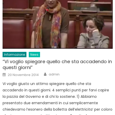
Informazione
News
“Vi voglio spiegare quello che sta accadendo in
questi giorni”
Author
Posted
admin
20 Novembre 2014
on
Vi voglio giusto un attimo spiegare quello che sta
accadendo in questi giorni. 4 semplici punti per farvi capire
la pazzia del Governo e di chi lo sostiene. 1) Abbiamo
presentato due emendamenti in cui semplicemente
chiedevamo l’esonero della bolletta dell’elettricita’ per coloro