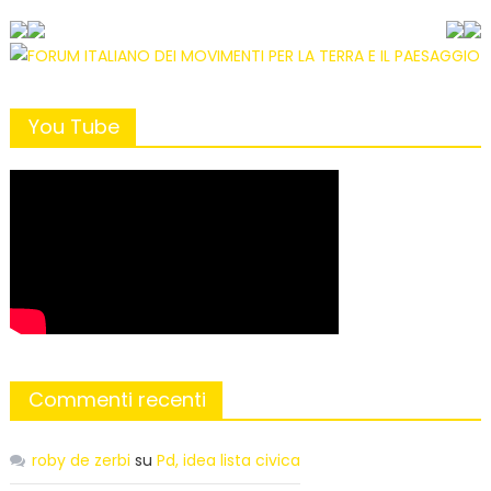
You Tube
Commenti recenti
roby de zerbi
su
Pd, idea lista civica