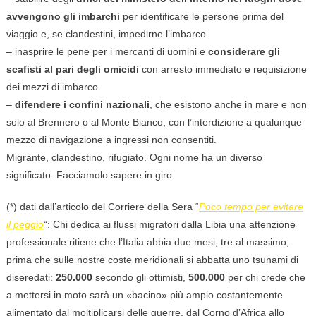
avvengono gli imbarchi
per identificare le persone prima del
viaggio e, se clandestini, impedirne l’imbarco
– inasprire le pene per i mercanti di uomini e
considerare gli
scafisti al pari degli omicidi
con arresto immediato e requisizione
dei mezzi di imbarco
–
difendere i confini nazionali
, che esistono anche in mare e non
solo al Brennero o al Monte Bianco, con l’interdizione a qualunque
mezzo di navigazione a ingressi non consentiti.
Migrante, clandestino, rifugiato. Ogni nome ha un diverso
significato. Facciamolo sapere in giro.
(*) dati dall’articolo del Corriere della Sera “
Poco tempo per evitare
il peggio
“: Chi dedica ai flussi migratori dalla Libia una attenzione
professionale ritiene che l’Italia abbia due mesi, tre al massimo,
prima che sulle nostre coste meridionali si abbatta uno tsunami di
diseredati:
250.000
secondo gli ottimisti,
500.000
per chi crede che
a mettersi in moto sarà un «bacino» più ampio costantemente
alimentato dal moltiplicarsi delle guerre, dal Corno d’Africa allo