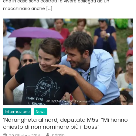
che in casa sono costretti a vivere collegati ad un
macchinario anche […]
Informazione
News
‘Ndrangheta al nord, deputata M5s: “Mi hanno
chiesto di non nominare più il boss”
Author
Posted
admin
20 Ottobre 2014