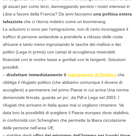
gli ascari per conto terzi, danneggiando persino i nostri interessi in
Libia a favore della Francia? Da anni facciamo
una politica estera
tafazzista
che ci ritorna indietro come un boomerang.
Le soluzioni ci sono per l’emigrazione, non di certo incoraggiare il
traffico di persone andandole a prenderle a ridosso delle coste
africane e tanto meno ingrossando le tasche dei mafiosi e dei
politici (Lega in primis) con campi di accoglienza miserabili,
finanziati con le nostre tasse e gonfiati con le tangenti. Soluzioni
possibili:
–
disdettare immediatamente il
regolamento di Dublino
che
obbliga il rifugiato politico (che abbiamo comunque il dovere di
accogliere) a permanere nel primo Paese in cui arriva Una norma
demenziale firmata, guarda un po’, da Pdl e Lega nel 2003. I
rifugiati che arrivano in Italia quasi mai vi vogliono rimanere. Va
data loro la possibilità di scegliere il Paese europeo dove stabilirsi,
in conformità con Schenghen che permette la libera circolazione
delle persone nell’area UE.
– stabilire degli
uffici del ministero dell’Interno nei luoghi dove