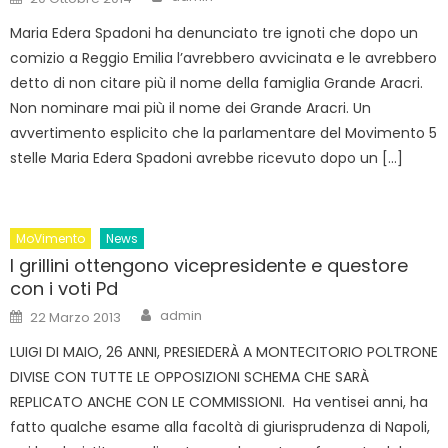
on
Maria Edera Spadoni ha denunciato tre ignoti che dopo un
comizio a Reggio Emilia l’avrebbero avvicinata e le avrebbero
detto di non citare più il nome della famiglia Grande Aracri.
Non nominare mai più il nome dei Grande Aracri. Un
avvertimento esplicito che la parlamentare del Movimento 5
stelle Maria Edera Spadoni avrebbe ricevuto dopo un […]
MoVimento
News
I grillini ottengono vicepresidente e questore
con i voti Pd
Author
Posted
admin
22 Marzo 2013
on
LUIGI DI MAIO, 26 ANNI, PRESIEDERÀ A MONTECITORIO POLTRONE
DIVISE CON TUTTE LE OPPOSIZIONI SCHEMA CHE SARÀ
REPLICATO ANCHE CON LE COMMISSIONI. Ha ventisei anni, ha
fatto qualche esame alla facoltà di giurisprudenza di Napoli,