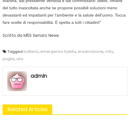
Martina, dal presidente Vendola e dal commissario Silletti, rimane
del tutto inascoltata anche se propone possibili soluzioni meno
devastanti ed impattanti per l’ambiente e la salute dell’uomo. Tocca
fare scelte di responsabilità. E spetta a tutti i cittadini!”
Scritto da
M5S Senato News
Tagged
batterio
,
emergenza Xylella
,
eradicazione
,
m5s
,
puglia
,
ulivi
admin
Related Articles