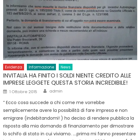
Evidenza
Informazione
News
INVITALIA HA FINITO I SOLDI NIENTE CREDITO ALLE
IMPRESE LEGGETE QUESTA STORIA INCREDIBILE!
Author
Posted
admin
1 Ottobre 2015
on
” Ecco cosa succede a chi come me vorrebbe
semplicemente avere la possibilità di fare impresa e non
emigrare (indebitandomi! ) ho deciso di rendere pubblica la
risposta alla mia domanda di finanziamento per dimostrare
lo schifo di stato in cui viviamo. ….prima mi fanno presentare