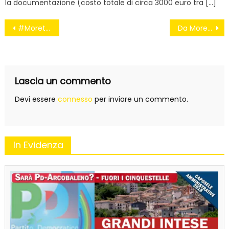
la documentazione (costo totale di circa 3000 euro tra […]
Navigazione
#MorettiSiTieneLaGrana, ridi pagliaccia
Da Moretti a Bonafè, in tv c’è la droide renzina
articoli
Lascia un commento
Devi essere
connesso
per inviare un commento.
In Evidenza