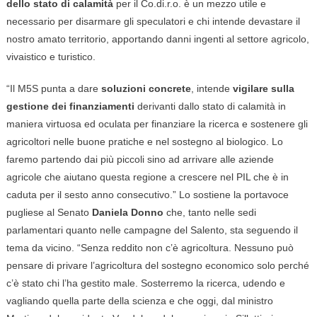
dello stato di calamità
per il Co.di.r.o. è un mezzo utile e
necessario per disarmare gli speculatori e chi intende devastare il
nostro amato territorio, apportando danni ingenti al settore agricolo,
vivaistico e turistico.
“Il M5S punta a dare
soluzioni concrete
, intende
vigilare sulla
gestione dei finanziamenti
derivanti dallo stato di calamità in
maniera virtuosa ed oculata per finanziare la ricerca e sostenere gli
agricoltori nelle buone pratiche e nel sostegno al biologico. Lo
faremo partendo dai più piccoli sino ad arrivare alle aziende
agricole che aiutano questa regione a crescere nel PIL che è in
caduta per il sesto anno consecutivo.” Lo sostiene la portavoce
pugliese al Senato
Daniela Donno
che, tanto nelle sedi
parlamentari quanto nelle campagne del Salento, sta seguendo il
tema da vicino. “Senza reddito non c’è agricoltura. Nessuno può
pensare di privare l’agricoltura del sostegno economico solo perché
c’è stato chi l’ha gestito male. Sosterremo la ricerca, udendo e
vagliando quella parte della scienza e che oggi, dal ministro