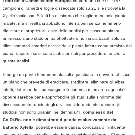
I
dati della Commissione Europea
confermano che su 1757
campioni di rametti e foglie disseccate solo su 21 si è ritrovata la
Xylella fastidiosa. Silletti ha dichiarato che toglieranno solo piante
malate, ma in realtà si abbattono interi alberi senza nemmeno
rilasciare ai proprietari l’esito delle analisi per ciascuna pianta,
ammesso siano state prima effettuate e non ci sia basati solo su
rilievi sommari esteriori e visivi delle piante infette come previsto dal
piano. Eppure i soldi sono stati stanziati per procedere, anche, a
queste analisi.
Emerge un punto fondamentale sulla questione: è davvero efficace
un piano che prevede di eradicare, sradicare, eliminare gli alberi
infetti, deturpando il paesaggio e l’economia di un’area agricola?
oppure sarebbe bene approfondire gli studi sulla sindrome del
disseccamento rapido degli ulivi, considerando che ancora gli
studiosi non sono unanimi nel definirla?
Il complesso del
Co.Di.Ro. non è dimostrato dipenda esclusivamente dal
batterio Xylella
: potrebbe essere causa, concausa o ininfluente
secondo tecnici e studiosi che hanno posizioni differenti. Ci sono