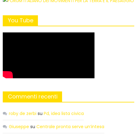
You Tube
Commenti recenti
roby de zerbi
su
Pd, idea lista civica
Giuseppe
su
Centrale pronta serve un’intesa