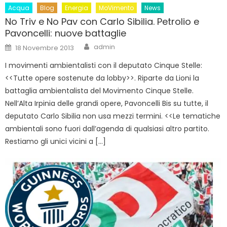
Acqua
Blog
Energia
MoVimento
News
No Triv e No Pav con Carlo Sibilia. Petrolio e
Pavoncelli: nuove battaglie
Author
Posted
admin
18 Novembre 2013
on
I movimenti ambientalisti con il deputato Cinque Stelle:
<<Tutte opere sostenute da lobby>>. Riparte da Lioni la
battaglia ambientalista del Movimento Cinque Stelle.
Nell’Alta Irpinia delle grandi opere, Pavoncelli Bis su tutte, il
deputato Carlo Sibilia non usa mezzi termini. <<Le tematiche
ambientali sono fuori dall’agenda di qualsiasi altro partito.
Restiamo gli unici vicini a […]