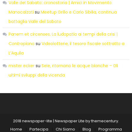
Valle del Sabato: cronostoria | Amici in Movimento
Manocalzati
su
Meetup Grillo e Carlo Sibilia, continua
battaglia Valle del Sabato
Panem et circenses. La ludopatia ai tempi della crisi |
Contropiano
su
Videolotterie, il tesoro fiscale sottratto a
L’Aquila
mister ecker
su
Sele, ritornano le acque bianche – Gli
ultimi sviluppi della vicenda
2018 newspaper-lite
|
Newspaper Lite by
themecentury
.
Home
Partecipa
Chi Siamo
Blog
Programma