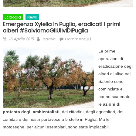
Ecologia
News
Emergenza Xylella in Puglia, eradicati i primi
alberi #SalviamoGliUliviDiPuglia
Posted
Author
16 Aprile 2015
admin
Comment(0)
on
Le prime
operazioni di
eradicazione degli
alberi di ulivo nel
Salento sono
cominciate e
hanno scatenato
le
azioni di
protesta degli ambientalisti
, dei cittadini, degli agricoltori, dei
comitati e dei nostri portavoce a 5 stelle in Puglia. Ma le
motoseghe, per alcuni esemplari, sono state implacabili.