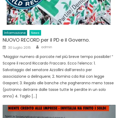
Informazione
News
NUOVO RECORD per il PD e il Governo.
Author
Posted
admin
30 Luglio 2015
on
“Maggior numero di porcate nel più breve tempo possibile! “
Scopre il record Riccardo Fraccaro. Ecco l’elenco: 1.
Salvataggio del senatore Azzollini dall’arresto per
associazione a delinquere; 2. Nomina cda Rai con legge
Gasparri; 3. Regalo alle banche che pagheranno meno tasse
(potranno detrarre dalle tasse tutte le perdite in un solo
anno) 4. Taglio […]