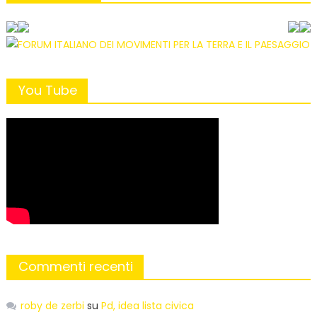
You Tube
Commenti recenti
roby de zerbi
su
Pd, idea lista civica