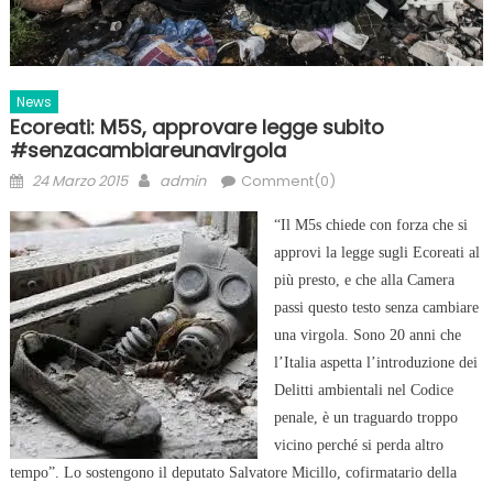
News
Ecoreati: M5S, approvare legge subito
#senzacambiareunavirgola
Posted
Author
24 Marzo 2015
admin
Comment(0)
on
“Il M5s chiede con forza che si
approvi la legge sugli Ecoreati al
più presto, e che alla Camera
passi questo testo senza cambiare
una virgola. Sono 20 anni che
l’Italia aspetta l’introduzione dei
Delitti ambientali nel Codice
penale, è un traguardo troppo
vicino perché si perda altro
tempo”. Lo sostengono il deputato Salvatore Micillo, cofirmatario della