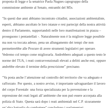
proposta di legge e la senatrice Paola Nugnes capogruppo della
commissione ambiente al Senato, entrambi del M5s.
“In questi due anni abbiamo incontrato cittadini, associazioni ambientaliste,
esperti, abbiamo ascoltato le loro istanze e resi partecipi della nostra attività
dentro il Parlamento, supportandoli nelle loro manifestazioni in piazza –
proseguono i pentastellati -. Naturalmente non è la migliore legge possibile
ma non va toccata adesso, pena un allungamento dei tempi che non
permetterebbe alle Procure di avere strumenti legislativi per operare.
Vedremo col tempo come migliorarla. Andrebbero adeguati a questo testo le
norme del TUA, i reati contravvenzionali elevati a delitti anche essi, oppure
andrebbe elevato il termine della prescrizione” precisano.
“Va posta anche l’attenzione sul controllo del territorio che va adeguato e
rafforzato. Per questo, a nostro avviso, è importante salvaguardare il lavoro
del corpo Forestale: una forza specializzata per la prevenzione e la
repressione dei reati legati all’ambiente che non può essere accorpata alla
polizia di Stato. Questa sarà dopo i reati ambientali nel C.P. sicuramente
un’altra battaglia da combattere” concludono i parlamentari.