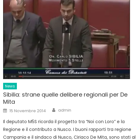
News
Sibilia: strane quelle delibere regionali per De
Mita
Author
Posted
admin
15 Novembre 2014
on
Il deputato M5S ricorda il progetto tra “Noi con Loro” e la
Regione e il contributo a Nusco. I buoni rapporti tra regione
Campania e il sindaco di Nusco, Ciriaco De Mita, sono stati al