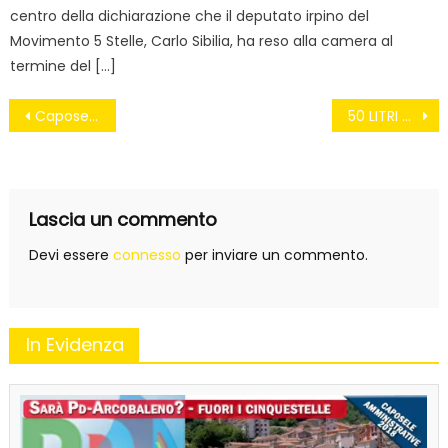
centro della dichiarazione che il deputato irpino del
Movimento 5 Stelle, Carlo Sibilia, ha reso alla camera al
termine del […]
Navigazione
Caposele- Sabatelli: Il Parco non si è espresso – Cione, scrive a Caldoro
50 LITRI DI ACQUA AL GIORNO GRATIS PER TUTTI. LA PROPOSTA DEL M5S IN EUROPA
articoli
Lascia un commento
Devi essere
connesso
per inviare un commento.
In Evidenza