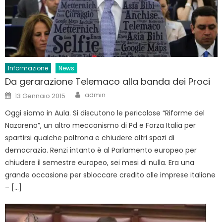
Informazione
News
Da gerarazione Telemaco alla banda dei Proci
Author
Posted
admin
13 Gennaio 2015
on
Oggi siamo in Aula. Si discutono le pericolose “Riforme del
Nazareno”, un altro meccanismo di Pd e Forza Italia per
spartirsi qualche poltrona e chiudere altri spazi di
democrazia. Renzi intanto è al Parlamento europeo per
chiudere il semestre europeo, sei mesi di nulla. Era una
grande occasione per sbloccare credito alle imprese italiane
– […]