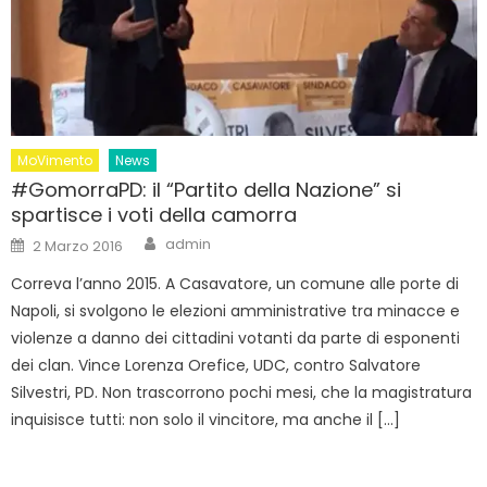
MoVimento
News
#GomorraPD: il “Partito della Nazione” si
spartisce i voti della camorra
Author
Posted
admin
2 Marzo 2016
on
Correva l’anno 2015. A Casavatore, un comune alle porte di
Napoli, si svolgono le elezioni amministrative tra minacce e
violenze a danno dei cittadini votanti da parte di esponenti
dei clan. Vince Lorenza Orefice, UDC, contro Salvatore
Silvestri, PD. Non trascorrono pochi mesi, che la magistratura
inquisisce tutti: non solo il vincitore, ma anche il […]