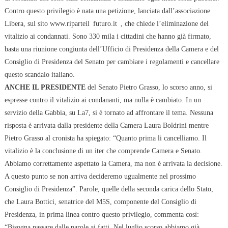
Contro questo privilegio è nata una petizione, lanciata dall’associazione
Libera, sul sito
www.riparteil
futuro.it
, che chiede l’eliminazione del
vitalizio ai condannati. Sono 330 mila i cittadini che hanno già firmato,
basta una riunione congiunta dell’Ufficio di Presidenza della Camera e del
Consiglio di Presidenza del Senato per cambiare i regolamenti e cancellare
questo scandalo italiano.
ANCHE IL PRESIDENTE
del Senato Pietro Grasso, lo scorso anno, si
espresse contro il vitalizio ai condananti, ma nulla è cambiato. In un
servizio della Gabbia, su La7, si è tornato ad affrontare il tema. Nessuna
risposta è arrivata dalla presidente della Camera Laura Boldrini mentre
Pietro
Grasso al cronista ha spiegato: “Quanto prima li cancelliamo. Il
vitalizio è la conclusione di un iter che comprende Camera e Senato.
Abbiamo correttamente aspettato la Camera, ma non è arrivata la decisione.
A questo punto se non arriva decideremo ugualmente nel prossimo
Consiglio di Presidenza”. Parole, quelle della seconda carica dello Stato,
che Laura Bottici, senatrice del M5S, componente del Consiglio di
Presidenza, in prima linea contro questo privilegio, commenta così:
“Bisogna passare dalle parole ai fatti. Nel luglio scorso abbiamo già