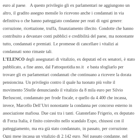
euro al paese.
A questo privilegio gli ex parlamentari ne aggiungono un
altro, il gradito assegno mensile
lo ricevono anche i condannati in via
definitiva o che hanno patteggiato condanne per reati di ogni genere:
corruzione, ricettazione, truffa, finanziamento illecito. Condotte che hanno
contribuito a devastare conti pubblici e credibilità del paese, ma nonostante
tutto, condannati e premiati. Le promesse di cancellare i vitalizi ai
condannati sono rimaste tali.
L’ELENCO
degli assegnatari di vitalizio, ex deputati ed ex senatori, è stato
pubblicato, a fine anno, dal
Fattoquotidia
no.it
e basta sfogliarlo per
trovare gli ex parlamentari condannati che continuano a ricevere la dorata
pensioncina. Un privilegio contro il quale ha tuonato più volte il
movimento 5Stelle denunciando il vitalizio da 8 mila euro per Silvio
Berlusconi, condannato per frode fiscale, e quello da 4.400 che incassa,
invece, Marcello Dell’Utri nonostante la condanna per concorso esterno in
associazione mafiosa. Due casi tra i tanti. Gianstefano Frigerio, ex deputato
di Forza Italia, è finito coinvolto nello scandalo Expo, chiusosi con il
patteggiamento, ma era già stato condannato, in passato, per corruzione.
Ogni mese incassa un vitalizio di 2.142 euro. Nel passato condanne, nel