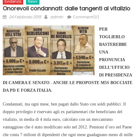
Evidenza
News
Onorevoli condannati: dalle tangenti al vitalizio
Posted
Author
24 Febbraio 2015
admin
Comment(0)
on
PER
TOGLIERLO
BASTEREBBE
UNA
PRONUNCIA
DELL’UFFICIO
DI PRESIDENZA
DI CAMERA E SENATO . ANCHE LE PROPOSTE M5S BOCCIATE
DA PD E FORZA ITALIA.
Condannati, ma ogni mese, ben pagati dallo Stato con soldi pubblici. Il
doppio privilegio è riservato agli ex parlamentari che beneficiano del
vitalizio, in media di 4 mila euro, calcolato con un
meccanismo
vantaggioso che è stato modificato solo nel 2012. Pensioni d’oro nel Paese
che conta 7 milioni di dipendenti che ogni mese guadagnano meno di mille