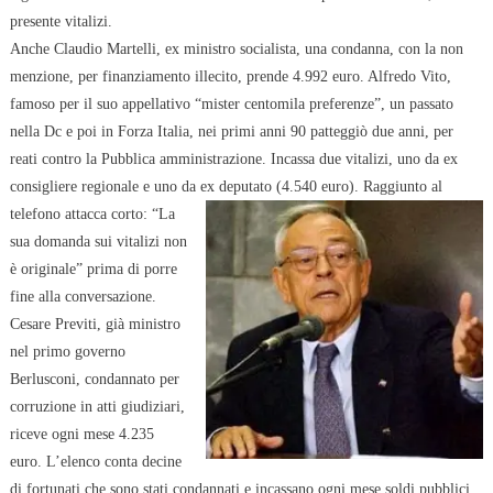
presente vitalizi.
Anche Claudio Martelli, ex ministro socialista, una condanna, con la non
menzione, per finanziamento illecito, prende 4.992 euro. Alfredo
Vito,
famoso per il suo appellativo “mister centomila preferenze”, un passato
nella Dc e poi in Forza Italia, nei primi anni 90 patteggiò due anni, per
reati contro la Pubblica amministrazione. Incassa due vitalizi, uno da ex
consigliere regionale e uno da ex deputato (4.540 euro). Raggiunto al
telefono attacca corto: “La
sua domanda sui vitalizi non
è originale” prima di porre
fine alla conversazione.
Cesare Previti, già ministro
nel primo governo
Berlusconi, condannato per
corruzione in atti giudiziari,
riceve ogni mese 4.235
euro. L’elenco conta decine
di fortunati che sono stati condannati e incassano ogni mese soldi pubblici.