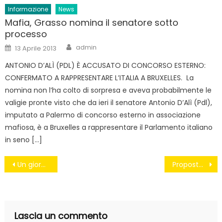
Informazione
News
Mafia, Grasso nomina il senatore sotto
processo
Author
Posted
admin
13 Aprile 2013
on
ANTONIO D’ALÌ (PDL) È ACCUSATO DI CONCORSO ESTERNO:
CONFERMATO A RAPPRESENTARE L’ITALIA A BRUXELLES. La
nomina non l’ha colto di sorpresa e aveva probabilmente le
valigie pronte visto che da ieri il senatore Antonio D’Alì (Pdl),
imputato a Palermo di concorso esterno in associazione
mafiosa, è a Bruxelles a rappresentare il Parlamento italiano
in seno […]
Navigazione
Un giorno con Renzi (e con la stampa serva)
Proposte5Stelle – Richiesta istituzione assegno civico.
articoli
Lascia un commento