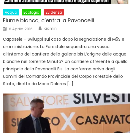
Acqua
Ecologia
Evidenza
Fiume bianco, c’entra la Pavoncelli
Author
Posted
admin
6 Aprile 2016
on
Caposele – Sviluppi sul caso dopo la segnalazione di M5S e
amministrazione. La Forestale sequestra una vasca
all’interno del cantiere della galleria bis L’origine delle acque
bianche nel torrente Minuto? Un cantiere afferente a quello
principale della Pavoncelli Bis. La conferma arriva dagli
uomini del Comando Provinciale del Corpo Forestale dello
Stato, diretto da Maria Dolores […]