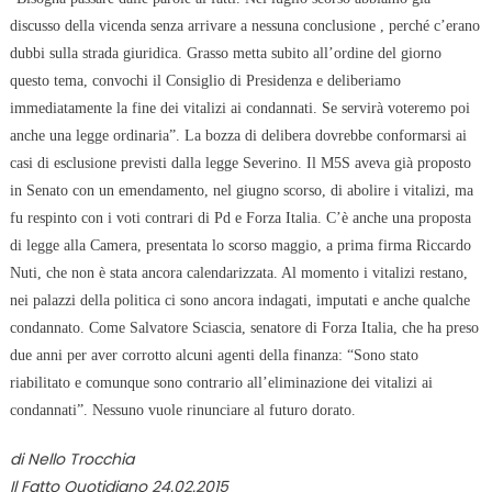
discusso della vicenda senza arrivare a nessuna conclusione
, perché c’erano
dubbi sulla strada giuridica. Grasso metta subito all’ordine del giorno
questo tema, convochi il Consiglio di Presidenza e deliberiamo
immediatamente la fine dei vitalizi ai condannati. Se servirà voteremo poi
anche una legge ordinaria”. La bozza di delibera dovrebbe conformarsi ai
casi di esclusione previsti dalla legge Severino. Il M5S aveva già proposto
in Senato con un emendamento, nel giugno scorso, di abolire i vitalizi, ma
fu respinto con i voti contrari di Pd e Forza Italia. C’è anche una proposta
di legge alla Camera, presentata lo scorso maggio, a prima firma Riccardo
Nuti, che non è stata ancora calendarizzata. Al momento i vitalizi restano,
nei palazzi della politica ci sono ancora indagati, imputati e anche qualche
condannato. Come Salvatore Sciascia, senatore di Forza Italia, che ha preso
due anni per aver corrotto alcuni agenti della finanza: “Sono stato
riabilitato e comunque sono contrario all’eliminazione dei vitalizi ai
condannati”. Nessuno vuole rinunciare al futuro dorato.
di Nello Trocchia
Il Fatto Quotidiano 24.02.2015