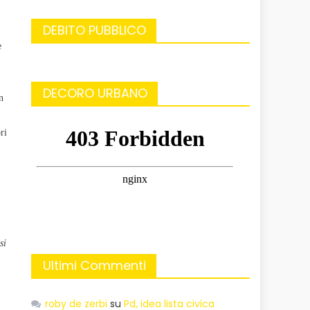
DEBITO PUBBLICO
e
DECORO URBANO
n
ri
si
Ultimi Commenti
roby de zerbi
su
Pd, idea lista civica