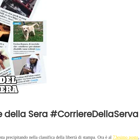
Evidenza
Informazione
News
Acque sempre agitate tra i
videnza
Informazione
democratici di Caposele
 al biologico italiano
l Nord. Il settore è a
e della Sera #CorriereDellaServa
 sta precipitando nella classifica della libertà di stampa. Ora è al
73esimo posto
,