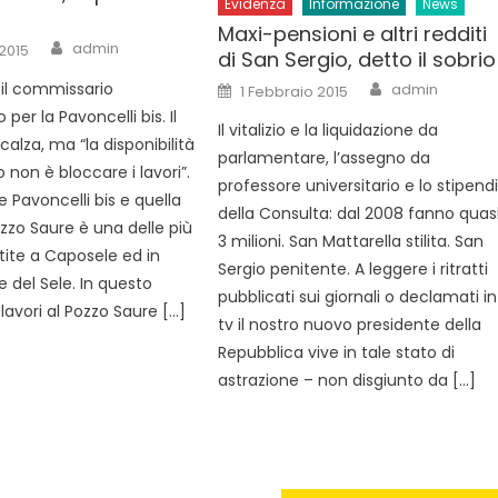
Evidenza
Informazione
News
Maxi-pensioni e altri redditi
Author
admin
 2015
di San Sergio, detto il sobrio
Author
Posted
il commissario
admin
1 Febbraio 2015
on
 per la Pavoncelli bis. Il
Il vitalizio e la liquidazione da
alza, ma “la disponibilità
parlamentare, l’assegno da
 non è bloccare i lavori”.
professore universitario e lo stipend
 Pavoncelli bis e quella
della Consulta: dal 2008 fanno quas
ozzo Saure è una delle più
3 milioni. San Mattarella stilita. San
tite a Caposele ed in
Sergio penitente. A leggere i ritratti
le del Sele. In questo
pubblicati sui giornali o declamati in
avori al Pozzo Saure […]
tv il nostro nuovo presidente della
Repubblica vive in tale stato di
astrazione – non disgiunto da […]