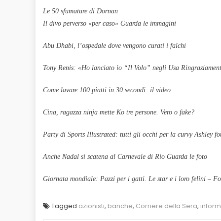
Le 50 sfumature di Dornan
Il divo perverso «per caso» Guarda le immagini
Abu Dhabi, l’ospedale dove vengono curati i falchi
Tony Renis: «Ho lanciato io “Il Volo” negli Usa Ringraziamen
Come lavare 100 piatti in 30 secondi: il video
Cina, ragazza ninja mette Ko tre persone. Vero o fake?
Party di Sports Illustrated: tutti gli occhi per la curvy Ashley fo
Anche Nadal si scatena al Carnevale di Rio Guarda le foto
Giornata mondiale: Pazzi per i gatti. Le star e i loro felini – F
Tagged
azionisti
,
banche
,
Corriere della Sera
,
infor