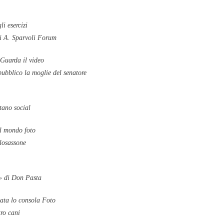
i esercizi
di A. Sparvoli Forum
» Guarda il video
pubblico la moglie del senatore
tano social
il mondo foto
glosassone
a» di Don Pasta
zata lo consola Foto
tro cani