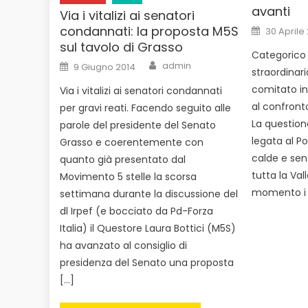
avanti
Via i vitalizi ai senatori
Posted
condannati: la proposta M5S
30 Aprile
on
sul tavolo di Grasso
Categorico 
Author
Posted
admin
9 Giugno 2014
straordinario
on
comitato inc
Via i vitalizi ai senatori condannati
al confronto
per gravi reati. Facendo seguito alle
La questione
parole del presidente del Senato
legata al P
Grasso e coerentemente con
calde e sen
quanto già presentato dal
tutta la Val
Movimento 5 stelle la scorsa
momento i l
settimana durante la discussione del
dl Irpef (e bocciato da Pd-Forza
Italia) il Questore Laura Bottici (M5S)
ha avanzato al consiglio di
presidenza del Senato una proposta
[…]