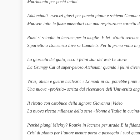
Matrimonio per pochi intimi
Addominali: esercizi giusti per pancia piatta e schiena Guarda gl
Muovere tutte le fasce muscolari con una respirazione corretta 
Razzi si scioglie in lacrime per la moglie. E lei: «Statti sereno
Siparietto a Domenica Live su Canale 5. Per la prima volta in 
La giornata del gatto, ecco i felini star del web Le storie
Da Grumpy Cat al super-peloso Atchoum: quando i felini diven
Virus, alieni e guerre nucleari: i 12 modi in cui potrebbe finire 
Una nuova «profezia» scritta dai ricercatori dell’Università an
Il risotto con ossobuco della signora Giovanna |Video
La nuova ricetta milanese della serie «Nonne d’Italia in cucin
Perché piangi Mickey? Rourke in lacrime per strada E la fidan
Crisi di pianto per l’attore mentre porta a passeggio i suoi quat