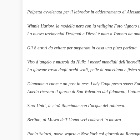
Polpetta avvelenata per il labrador in addestramento di Alessa
Winnie Harlow, la modella nera con la vitiligine Foto ‘Ignoro il 
La nuova testimonial Desigual e Diesel è nata a Toronto da una
Gli 8 errori da evitare per preparare in casa una pizza perfetta
Viso d’angelo e muscoli da Hulk: i record mondiali dell’incredi
La giovane russa dagli occhi verdi, pelle di porcellana e fisico 
Diamante a cuore e un post in rete: Lady Gaga presto sposa Fo
Anello ricevuto il giorno di San Valentino dal fidanzato, l’atto
Stati Uniti, le città illuminate con l’acqua del rubinetto
Berlino, al Museo dell’Uomo veri cadaveri in mostra
Paola Saluzzi, nozze segrete a New York col giornalista Romagn