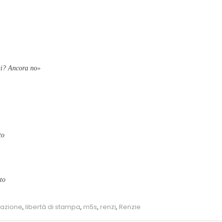
ti? Ancora no»
to
oto
mazione
,
libertà di stampa
,
m5s
,
renzi
,
Renzie