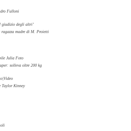
ndro Fulloni
giudizio degli altri’
 ragazza madre di M. Proietti
bile Julia Foto
super: solleva oltre 200 kg
to|Video
re Taylor Kinney
oli