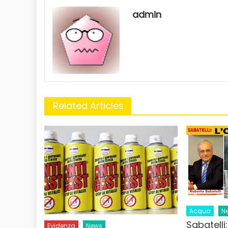
admin
Related Articles
Acqua
N
Sabatelli
Evidenza
News