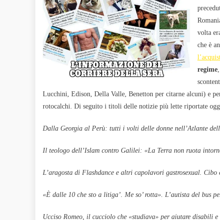
precedu
Romania,
volta er
che è an
l’acquis
regime
sconten
Lucchini, Edison, Della Valle, Benetton per citarne alcuni) e per 
rotocalchi. Di seguito i titoli delle notizie più lette riportate ogg
Dalla Georgia al Perù: tutti i volti delle donne nell’Atlante del
Il teologo dell’Islam contro Galilei: «La Terra non ruota intor
L’aragosta di Flashdance e altri capolavori gastrosexual. Cibo
«È dalle 10 che sto a litiga’. Me so’ rotta». L’autista del bus pe
Ucciso Romeo, il cucciolo che «studiava» per aiutare disabili e