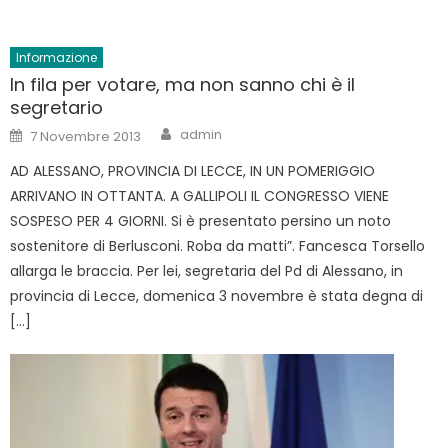
Informazione
In fila per votare, ma non sanno chi è il
segretario
Author
Posted
admin
7 Novembre 2013
on
AD ALESSANO, PROVINCIA DI LECCE, IN UN POMERIGGIO
ARRIVANO IN OTTANTA. A GALLIPOLI IL CONGRESSO VIENE
SOSPESO PER 4 GIORNI. Si è presentato persino un noto
sostenitore di Berlusconi. Roba da matti”. Fancesca Torsello
allarga le braccia. Per lei, segretaria del Pd di Alessano, in
provincia di Lecce, domenica 3 novembre è stata degna di
[…]