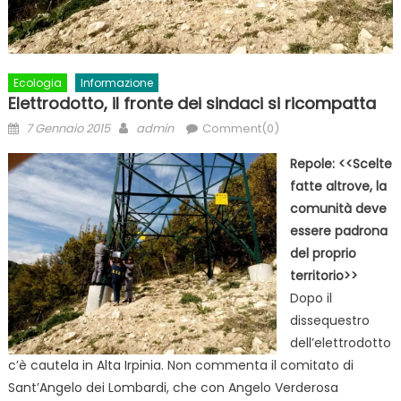
Ecologia
Informazione
Elettrodotto, il fronte dei sindaci si ricompatta
Posted
Author
7 Gennaio 2015
admin
Comment(0)
on
Repole: <<Scelte
fatte altrove, la
comunità deve
essere padrona
del proprio
territorio>>
Dopo il
dissequestro
dell’elettrodotto
c’è cautela in Alta Irpinia. Non commenta il comitato di
Sant’Angelo dei Lombardi, che con Angelo Verderosa