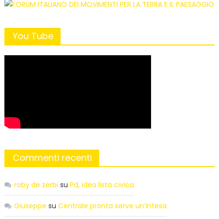
You Tube
Commenti recenti
roby de zerbi
su
Pd, idea lista civica
Giuseppe
su
Centrale pronta serve un’intesa