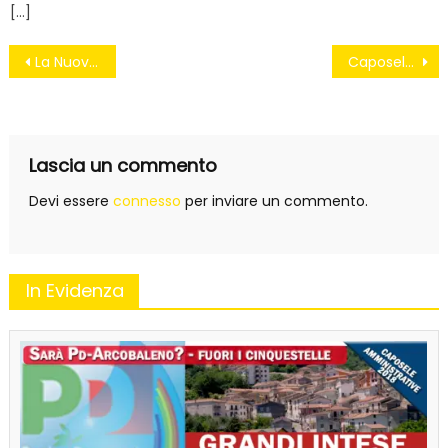
[…]
Navigazione
La Nuova Camorra Organizzata
Caposele-“Sorgenti Sanità, carente lo studio di impatto ambientale”
articoli
Lascia un commento
Devi essere
connesso
per inviare un commento.
In Evidenza