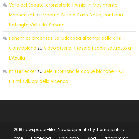
Valle del Sabato: cronostoria | Amici in Movimento
Manocalzati
su
Meetup Grillo e Carlo Sibilia, continua
battaglia Valle del Sabato
Panem et circenses. La ludopatia ai tempi della crisi |
Contropiano
su
Videolotterie, il tesoro fiscale sottratto a
L’Aquila
mister ecker
su
Sele, ritornano le acque bianche – Gli
ultimi sviluppi della vicenda
2018 newspaper-lite
|
Newspaper Lite by
themecentury
.
Home
Partecipa
Chi Siamo
Blog
Programma