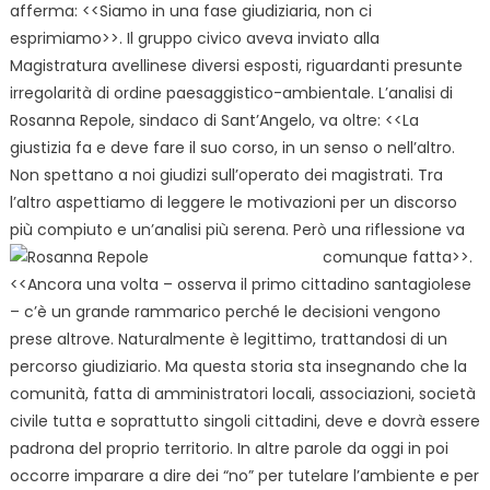
afferma: <<Siamo in una fase giudiziaria, non ci
esprimiamo>>. Il gruppo civico aveva inviato alla
Magistratura avellinese diversi esposti, riguardanti presunte
irregolarità di ordine paesaggistico-ambientale. L’analisi di
Rosanna Repole, sindaco di Sant’Angelo, va oltre: <<La
giustizia fa e deve fare il suo corso, in un senso o nell’altro.
Non spettano a noi giudizi sull’operato dei magistrati. Tra
l’altro aspettiamo di leggere le motivazioni per un discorso
più compiuto e un’analisi più serena. Però una riflessione va
comunque fatta>>.
<<Ancora una volta – osserva il primo cittadino santagiolese
– c’è un grande rammarico perché le decisioni vengono
prese altrove. Naturalmente è legittimo, trattandosi di un
percorso giudiziario. Ma questa storia sta insegnando che la
comunità, fatta di amministratori locali, associazioni, società
civile tutta e soprattutto singoli cittadini, deve e dovrà essere
padrona del proprio territorio. In altre parole da oggi in poi
occorre imparare a dire dei “no” per tutelare l’ambiente e per