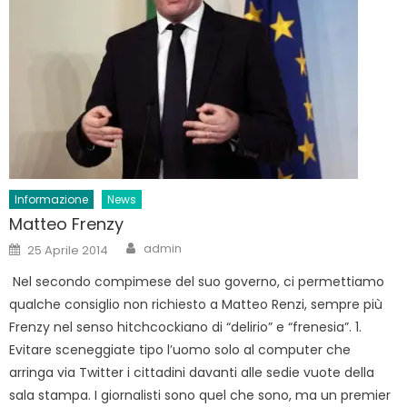
Informazione
News
Matteo Frenzy
Author
Posted
admin
25 Aprile 2014
on
Nel secondo compimese del suo governo, ci permettiamo
qualche consiglio non richiesto a Matteo Renzi, sempre più
Frenzy nel senso hitchcockiano di “delirio” e “frenesia”. 1.
Evitare sceneggiate tipo l’uomo solo al computer che
arringa via Twitter i cittadini davanti alle sedie vuote della
sala stampa. I giornalisti sono quel che sono, ma un premier