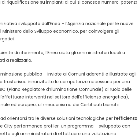
ti di riqualificazione su impianti di cui si conosce numero, potenz
’iniziativa sviluppata dall’Enea – l’Agenzia nazionale per le nuove
 il Ministero dello Sviluppo economico, per coinvolgere gli
rgetici.
iente di riferimento, l’Enea aiuta gli amministratori locali a
ti a realizzarlo.
lluminazione pubblica – inviate ai Comuni aderenti e illustrate agli
nea trasferisce innanzitutto le competenze necessarie per una
PRIC (Piano Regolatore d’Illuminazione Comunale) al ruolo delle
effettuare interventi nel settore dell’efficienza energetica),
azionale ed europeo, al meccanismo dei Certificati bianchi.
d orientarsi tra le diverse soluzioni tecnologiche per l’
efficienz
re City performance profiler, un programma – sviluppato con
mette agli amministratori di effettuare una valutazione