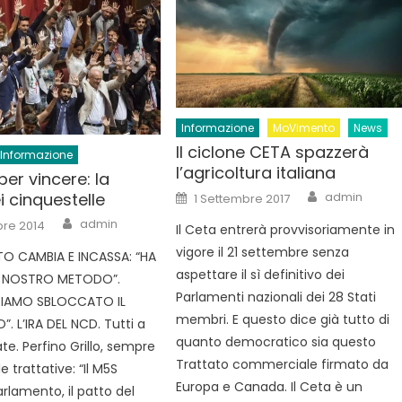
Informazione
MoVimento
News
Il ciclone CETA spazzerà
Informazione
l’agricoltura italiana
per vincere: la
Author
Posted
admin
i cinquestelle
1 Settembre 2017
on
Author
admin
re 2014
Il Ceta entrerà provvisoriamente in
vigore il 21 settembre senza
TO CAMBIA E INCASSA: “HA
aspettare il sì definitivo dei
L NOSTRO METODO”.
Parlamenti nazionali dei 28 Stati
BBIAMO SBLOCCATO IL
membri. E questo dice già tutto di
. L’IRA DEL NCD. Tutti a
quanto democratico sia questo
te. Perfino Grillo, sempre
Trattato commerciale firmato da
e trattative: “Il M5S
Europa e Canada. Il Ceta è un
arlamento, il patto del