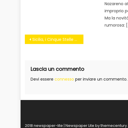
Nazareno af
improprio pa
Ma la novit
rumorosa: [
Navigazione
Sicilia, i Cinque Stelle bloccano il Dpef: “Vogliamo lo stop al Muos di Niscemi”
articoli
Lascia un commento
Devi essere
connesso
per inviare un commento.
2018 newspaper-lite
|
Newspaper Lite by
themecentury
.