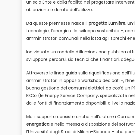
un solo Ente e dalla facilità nel progettare interven
ubicazione e durata dell’utilizzo.
Da queste premesse nasce il
progetto Lumière
, un
tecnologie, l’energia e lo sviluppo sostenibile -, con
amministratori comunali nella lotta agli sprechi ene
Individuato un modello d’illuminazione pubblica effic
sviluppare percorsi, sia tecnici che finanziari, adegua
Attraverso le
linee guida
sulla riqualificazione dell’i
amministratori in appositi workshop dedicati -, l’E
buona gestione dei
consumi elettrici
: da cos’è un 
ESCo (le Energy Service Company, specializzate nell’
dalle fonti di finanziamento disponibili, a livello n
Ma il supporto consiste anche nell’aiutare i Comuni a
energetica
e nella messa a disposizione del softwa
l’Università degli Studi di Milano-Bicocca – che per