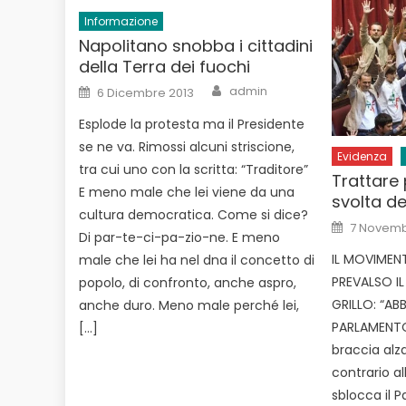
Informazione
Napolitano snobba i cittadini
della Terra dei fuochi
Author
Posted
admin
6 Dicembre 2013
on
Esplode la protesta ma il Presidente
se ne va. Rimossi alcuni striscione,
Evidenza
tra cui uno con la scritta: “Traditore”
Trattare 
E meno male che lei viene da una
svolta de
cultura democratica. Come si dice?
Posted
7 Novemb
on
Di par-te-ci-pa-zio-ne. E meno
IL MOVIMEN
male che lei ha nel dna il concetto di
PREVALSO I
popolo, di confronto, anche aspro,
GRILLO: “A
anche duro. Meno male perché lei,
PARLAMENTO”
[…]
braccia alza
contrario all
sblocca il P