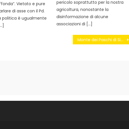
pericolo soprattutto per la nostra
fonda”. Vietato e pure
agricoltura, nonostante la
rlare di asse con il Pd.
disinformazione di alcune
à politica è ugualmente
associazioni di […]
…]
Monte dei Paschi di Siena: fuori i nomi!