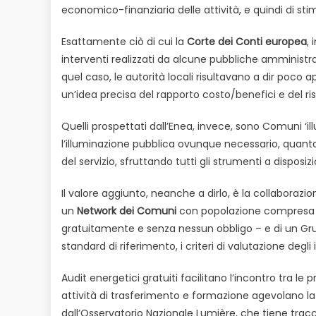
economico-finanziaria delle attività, e quindi di stim
Esattamente ciò di cui la
Corte dei Conti europea
,
interventi realizzati da alcune pubbliche amministrazi
quel caso, le autorità locali risultavano a dir poc
un’idea precisa del rapporto costo/benefici e del ri
Quelli prospettati dall’Enea, invece, sono Comuni ‘il
l’illuminazione pubblica ovunque necessario, quanto 
del servizio, sfruttando tutti gli strumenti a disposiz
Il valore aggiunto, neanche a dirlo, è la collaborazion
un
Network dei Comuni
con popolazione compresa tra
gratuitamente e senza nessun obbligo – e di un Grup
standard di riferimento, i criteri di valutazione degli
Audit energetici gratuiti facilitano l’incontro tra 
attività di trasferimento e formazione agevolano la d
dall’Osservatorio Nazionale Lumière, che tiene traccia 