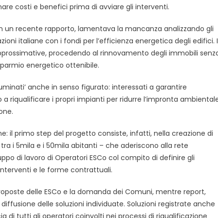
are costi e benefici prima di avviare gli interventi.
 in un recente rapporto, lamentava la mancanza analizzando gli
oni italiane con i fondi per l’efficienza energetica degli edifici. 
o approssimative, procedendo al rinnovamento degli immobili senz
sparmio energetico ottenibile.
luminati’ anche in senso figurato: interessati a garantire
a riqualificare i propri impianti per ridurre l’impronta ambiental
ione.
e: il primo step del progetto consiste, infatti, nella creazione di
 i 5mila e i 50mila abitanti – che aderiscono alla rete
po di lavoro di Operatori ESCo col compito di definire gli
 interventi e le forme contrattuali.
le proposte delle ESCo e la domanda dei Comuni, mentre report,
iffusione delle soluzioni individuate. Soluzioni registrate anche
di tutti gli operatori coinvolti nei processi di riqualificazione