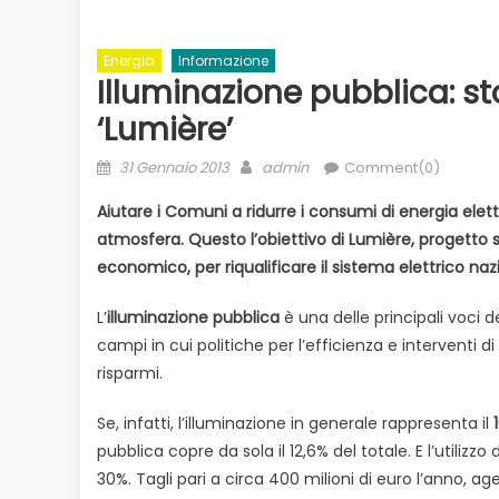
Energia
Informazione
Illuminazione pubblica: sto
‘Lumière’
Posted
Author
31 Gennaio 2013
admin
Comment(0)
on
Aiutare i Comuni a ridurre i consumi di energia elettr
atmosfera. Questo l’obiettivo di Lumière, progetto s
economico, per riqualificare il sistema elettrico na
Evidenza
Informazione
News
to
Bilancio in consiglio con un occhio
Ecologia
E
 il
L’
illuminazione pubblica
è una delle principali voci 
alle urne
Duro attacco
campi in cui politiche per l’efficienza e interventi 
dai Paesi de
risparmi.
rischio
Se, infatti, l’illuminazione in generale rappresenta il
pubblica copre da sola il 12,6% del totale. E l’utilizzo
30%. Tagli pari a circa 400 milioni di euro l’anno, age