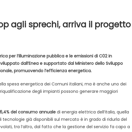
p agli sprechi, arriva il progetto
ica per l’illuminazione pubblica e le emissioni di C02 in
viluppato dall’Enea e supportato dal Ministero dello Sviluppo
zionale, promuovendo l’efficienza energetica.
Evidenza
Informazione
News
Acque sempre agitate tra i
videnza
Informazione
della spesa energetica dei Comuni italiani, ma è anche uno dei
democratici di Caposele
 al biologico italiano
di riqualificazione degli impianti possono generare maggiori
l Nord. Il settore è a
16,4% del consumo annuale
di energia elettrica dell’Italia, quella
 di tecnologie già disponibili sul mercato è in grado di ridurla del
volati, tra l’altro, dal fatto che la gestione del servizio fa capo a