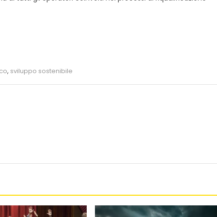
ico
,
sviluppo sostenibile