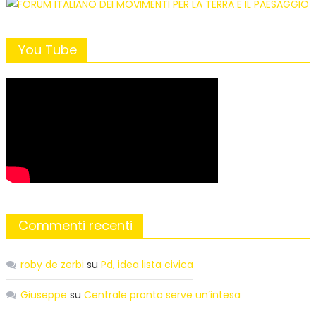
You Tube
Commenti recenti
roby de zerbi
su
Pd, idea lista civica
Giuseppe
su
Centrale pronta serve un’intesa