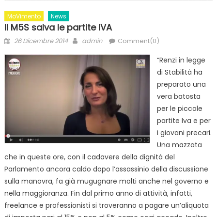
MoVimento
News
Il M5S salva le partite IVA
Posted
Author
26 Dicembre 2014
admin
Comment(0)
on
“Renzi in legge
di Stabilità ha
preparato una
vera batosta
per le piccole
partite Iva e per
i giovani precari.
Una mazzata
che in queste ore, con il cadavere della dignità del
Parlamento ancora caldo dopo l’assassinio della discussione
sulla manovra, fa già mugugnare molti anche nel governo e
nella maggioranza. Fin dal primo anno di attività, infatti,
freelance e professionisti si troveranno a pagare un’aliquota