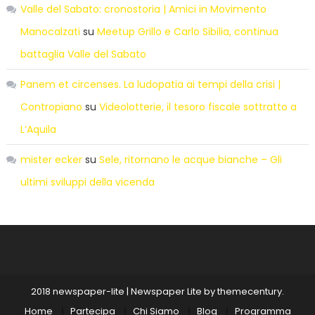
Valle del Sabato: cronostoria | Amici in Movimento
Manocalzati
su
Meetup Grillo e Carlo Sibilia, continua
battaglia Valle del Sabato
Panem et circenses. La ludopatia ai tempi della crisi |
Contropiano
su
Videolotterie, il tesoro fiscale sottratto a
L’Aquila
mister ecker
su
Sele, ritornano le acque bianche – Gli
ultimi sviluppi della vicenda
2018 newspaper-lite
|
Newspaper Lite by
themecentury
.
Home
Partecipa
Chi Siamo
Blog
Programma