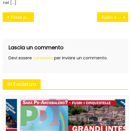
nel […]
Navigazione
Tasse più alte, pensioni più basse
Rublo e Euro. Dalla Russia con amore.
articoli
Lascia un commento
Devi essere
connesso
per inviare un commento.
In Evidenza