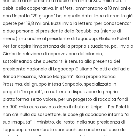
richiesta di un prestito a medio termine di 800 mila euro. I
debiti della cooperativa, in effetti, ammontano a 18 milioni e
con Unipol la
“29 giugno” ha, a quella data, linee di credito già
aperte per 18,8 milioni. Buzzi invia la lettera “per conoscenza”
a due persone: al presidente della Repubblica (niente di
meno) ma anche al presidente di Legacoop, Giuliano Poletti.
Per far capire l’importanza della propria situazione, poi, invia a
Cimbri la relazione di approvazione del bilancio,
sottolineando che questa “si è tenuta alla presenza del
presidente nazionale di Legacoop Giuliano Poletti e dell’ad di
Banca Prossima, Marco Morganti”. Sarà proprio Banca
Prossima, del gruppo Intesa Sanpaolo, specializzata in
progetti “no profit”, a mettere a disposizione la propria
piattaforma Terzo valore, per un progetto di raccolta fondi
da 900 mila euro avviato dopo il rifiuto di Unipol.
Per Poletti
non c’è nulla da sospettare, le cose gli
accadono intorno “a
sua insaputa”. Il ministro, del resto, nella sua presidenza di
Legacoop era sembrato sonnecchioso anche nel caso del