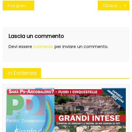
Navigazione
La grande abbuffata #mafiacapitale
Cloaca Massima #cloacamassima
articoli
Lascia un commento
Devi essere
connesso
per inviare un commento.
In Evidenza