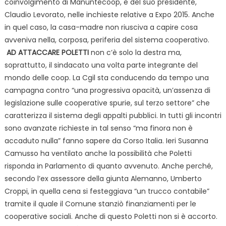
coinvolgimento di Manuntecoop, e del suo presidente,
Claudio Levorato, nelle inchieste relative a Expo 2015. Anche
in quel caso, la casa-madre non riusciva a capire cosa
avveniva nella, corposa, periferia del sistema cooperativo.
AD ATTACCARE POLETTI
non c’è solo la destra ma,
soprattutto, il sindacato una volta parte integrante del
mondo delle coop. La Cgil sta conducendo da tempo una
campagna contro “una progressiva opacità, un’assenza di
legislazione sulle cooperative spurie, sul terzo settore” che
caratterizza il sistema degli appalti pubblici. In tutti gli incontri
sono avanzate richieste in tal senso “ma finora non è
accaduto nulla” fanno sapere da Corso Italia. Ieri Susanna
Camusso ha ventilato anche la possibilità che Poletti
risponda in Parlamento di quanto avvenuto. Anche perché,
secondo l’ex assessore della giunta Alemanno, Umberto
Croppi, in quella cena si festeggiava “un trucco contabile”
tramite il quale il Comune stanziò finanziamenti per le
cooperative sociali. Anche di questo Poletti non si è accorto.