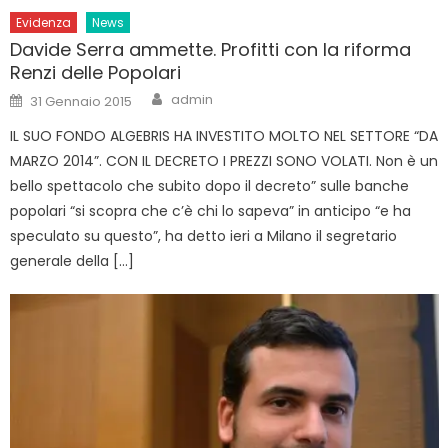
Evidenza
News
Davide Serra ammette. Profitti con la riforma
Renzi delle Popolari
Author
Posted
admin
31 Gennaio 2015
on
IL SUO FONDO ALGEBRIS HA INVESTITO MOLTO NEL SETTORE “DA
MARZO 2014”. CON IL DECRETO I PREZZI SONO VOLATI. Non è un
bello spettacolo che subito dopo il decreto” sulle banche
popolari “si scopra che c’è chi lo sapeva” in anticipo “e ha
speculato su questo”, ha detto ieri a Milano il segretario
generale della […]