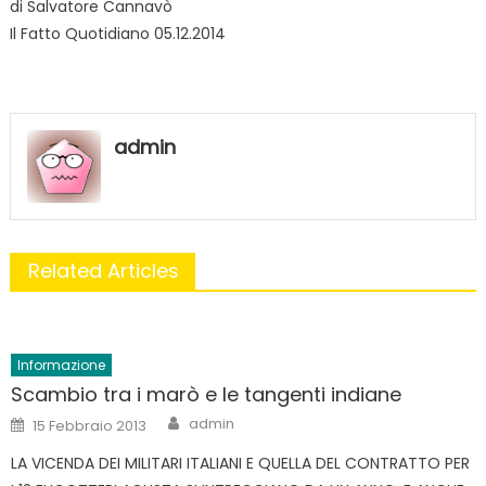
di Salvatore Cannavò
Il Fatto Quotidiano 05.12.2014
admin
Related Articles
Informazione
Scambio tra i marò e le tangenti indiane
Author
Posted
admin
15 Febbraio 2013
on
LA VICENDA DEI MILITARI ITALIANI E QUELLA DEL CONTRATTO PER