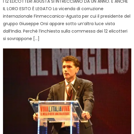
I 12 ELICOTTERI AGUSTA SI INTRECCIANO DA UN ANNO. E ANCHE
IL LORO ESITO È LEGATO La vicenda di corruzione
internazionale Finmeccanica-Agusta per cui il presidente del
gruppo Giuseppe Orsi appare sotto un’altra luce vista
dall’India. Perché l’inchiesta sulla commessa dei 12 elicotteri
si sovrappone […]