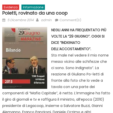
Evidenza
Informazione
Poletti, rovinato da una coop
Posted
Author
5 Dicembre 2014
admin
Comment(0)
on
NEGLI ANNI HA FREQUENTATO PIÙ
VOLTE LA “29 GIUGNO”. OGGI SI
DICE “INDIGNATO
DELL’ACCOSTAMENTO”.
Sto male nel vedere il mio nome
messo vicino alle schifezze che
ci sono. Sono indignato”. La
reazione di Giuliano Po-letti di
fronte alla foto che lo vede a
tavola con una parte dei
componenti di “Mafia Capitale”, è netta. L’immagine ha fatto
il giro di giornali e tv e raffigura il ministro, all’epoca (2010)
presidente di Legacoop, insieme a Salvatore Buzzi, Gianni
Alemanno, Franco Panzironi, Daniele Ozzimo e altri