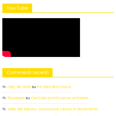
You Tube
Commenti recenti
roby de zerbi
su
Pd, idea lista civica
Giuseppe
su
Centrale pronta serve un’intesa
Valle del Sabato: cronostoria | Amici in Movimento