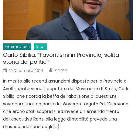
Informazione
News
Carlo Sibilia: “Favoritismi in Provincia, solita
storia dei politici”
Author
Posted
admin
19 Dicembre 2014
on
In merito alle recenti assunzioni disposte per la Provincia di
Avellino, interviene il deputato del Movimento 5 Stelle, Carlo
Sibilia, che ricorda la beffa dell’abolizione di questi Enti
sovracomunali da parte del Governo targato Pd: “Dicevano
che erano stati soppressi ed invece un emendamento
dell’esecutivo Renzi alla legge di stabilità prevede una
drastica riduzione degli […]