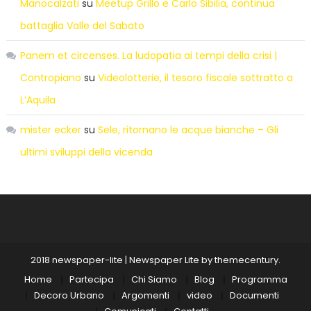
Manocalzati
su
Meetup Grillo e Carlo Sibilia, continua
battaglia Valle del Sabato
Panem et circenses. La ludopatia ai tempi della crisi |
Contropiano
su
Videolotterie, il tesoro fiscale sottratto a
L’Aquila
mister ecker
su
Sele, ritornano le acque bianche – Gli
ultimi sviluppi della vicenda
2018 newspaper-lite
|
Newspaper Lite by
themecentury
.
Home
Partecipa
Chi Siamo
Blog
Programma
Decoro Urbano
Argomenti
video
Documenti