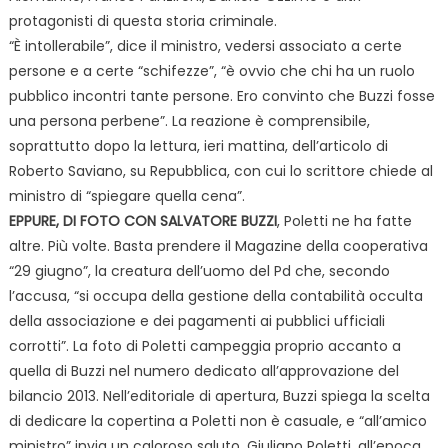
protagonisti di questa storia criminale.
“È intollerabile”, dice il ministro, vedersi associato a certe
persone e a certe “schifezze”, “è ovvio che chi ha un ruolo
pubblico incontri tante persone. Ero convinto che Buzzi fosse
una persona perbene”. La reazione è comprensibile,
soprattutto dopo la lettura, ieri mattina, dell’articolo di
Roberto Saviano, su Repubblica, con cui lo scrittore chiede al
ministro di “spiegare quella cena”.
EPPURE, DI FOTO CON SALVATORE BUZZI
, Poletti ne ha fatte
altre. Più volte. Basta prendere il Magazine della cooperativa
“29 giugno”, la creatura dell’uomo del Pd che, secondo
l’accusa, “si occupa della gestione della contabilità occulta
della associazione e dei pagamenti ai pubblici ufficiali
corrotti”. La foto di Poletti campeggia
proprio accanto a
quella di Buzzi nel numero dedicato all’approvazione del
bilancio 2013. Nell’editoriale di apertura, Buzzi spiega la scelta
di dedicare la copertina a Poletti non è casuale, e “all’amico
ministro” invia un caloroso saluto. Giuliano Poletti, all’epoca