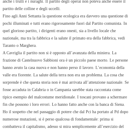
anche i trulli e i nuraghi. Il partito degli operai non poteva anche essere il
partito delle colline e degli uccelli.
Fino agli Anni Settanta la questione ecologica era davvero una questione di
pochi illuminati e tutti erano rigorosamente fuori dal Partito comunista. In
quel glorioso partito, i dirigenti erano onesti, sia a livello locale che
nazionale, ma tra la fabbrica e la salute il primato era della fabbrica, vedi
Taranto o Marghera.
A Cavriglia il partito non si è opposto all’avanzata della miniera. La
frazione di Castelnuovo Sabbioni ora è un piccolo paese morto. Le persone
hanno avuto la casa nuova e non hanno perso il lavoro. L’economia della
valle era fiorente. La salute della terra non era un problema. La cosa che
sorprende è che questa storia non è mai arrivata all’attenzione nazionale. Se
fosse accaduta in Calabria o in Campania sarebbe stata raccontata come
tipico esempio del malcostume meridionale. I toscani provano a schermare
fin che possono i loro errori. Lo hanno fatto anche con la banca di Siena.
Ho il sospetto che nel passaggio di potere che dal Pci ha portato al Pd dopo
numerose mutazioni, si è perso qualcosa di fondamentale: prima si
combatteva il capitalismo, adesso si mira semplicemente all’esercizio del