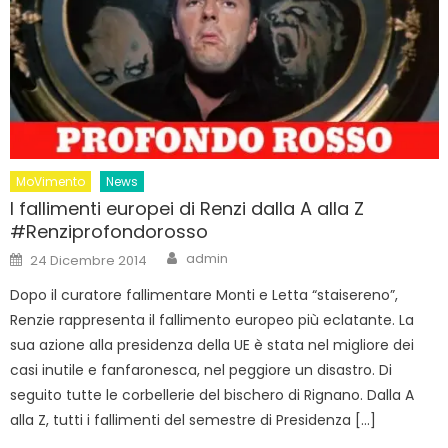
MoVimento
News
I fallimenti europei di Renzi dalla A alla Z
#Renziprofondorosso
Author
Posted
admin
24 Dicembre 2014
on
Dopo il curatore fallimentare Monti e Letta “staisereno”,
Renzie rappresenta il fallimento europeo più eclatante. La
sua azione alla presidenza della UE è stata nel migliore dei
casi inutile e fanfaronesca, nel peggiore un disastro. Di
seguito tutte le corbellerie del bischero di Rignano. Dalla A
alla Z, tutti i fallimenti del semestre di Presidenza […]