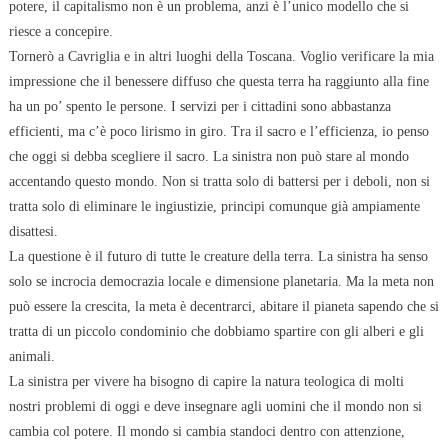
potere, il capitalismo non è un problema, anzi è l’unico modello che si
riesce a concepire.
Tornerò a Cavriglia e in altri luoghi della Toscana. Voglio verificare la mia
impressione che il benessere diffuso che questa terra ha raggiunto alla fine
ha un po’ spento le persone. I servizi per i cittadini sono abbastanza
efficienti, ma c’è poco lirismo in giro. Tra il sacro e l’efficienza, io penso
che oggi si debba scegliere il sacro. La sinistra non può stare al mondo
accentando questo mondo. Non si tratta solo di battersi per i deboli, non si
tratta solo di eliminare le ingiustizie, principi comunque già ampiamente
disattesi.
La questione è il futuro di tutte le creature della terra. La sinistra ha senso
solo se incrocia democrazia locale e dimensione planetaria. Ma la meta non
può essere la crescita, la meta è decentrarci, abitare il pianeta sapendo che si
tratta di un piccolo condominio che dobbiamo spartire con gli alberi e gli
animali.
La sinistra per vivere ha bisogno di capire la natura teologica di molti
nostri problemi
di oggi e deve insegnare agli uomini che il mondo non si
cambia col potere. Il mondo si cambia standoci dentro con attenzione,