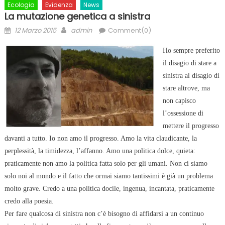
Ecologia
Evidenza
News
La mutazione genetica a sinistra
Posted
Author
12 Marzo 2015
admin
Comment(0)
on
Ho sempre preferito
il disagio di stare a
sinistra al disagio di
stare altrove, ma
non capisco
l’ossessione di
mettere il progresso
davanti a tutto. Io non amo il progresso. Amo la vita claudicante, la
perplessità, la timidezza, l’affanno. Amo una politica dolce, quieta:
praticamente non amo la politica fatta solo per gli umani. Non ci siamo
solo noi al mondo e il fatto che ormai siamo tantissimi è già un problema
molto grave. Credo a una politica docile, ingenua, incantata, praticamente
credo alla poesia.
Per fare qualcosa di sinistra non c’è bisogno di affidarsi a un continuo