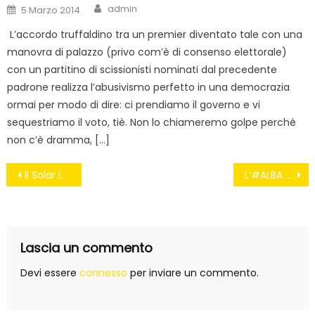
Author
Posted
admin
5 Marzo 2014
on
L’accordo truffaldino tra un premier diventato tale con una
manovra di palazzo (privo com’è di consenso elettorale)
con un partitino di scissionisti nominati dal precedente
padrone realizza l’abusivismo perfetto in una democrazia
ormai per modo di dire: ci prendiamo il governo e vi
sequestriamo il voto, tiè. Non lo chiameremo golpe perché
non c’è dramma, […]
Navigazione
Il Solar Impulse 2 e l’innovazione tecnologica italiana #si2
L’#ALBA di una nuova Europa
articoli
Lascia un commento
Devi essere
connesso
per inviare un commento.