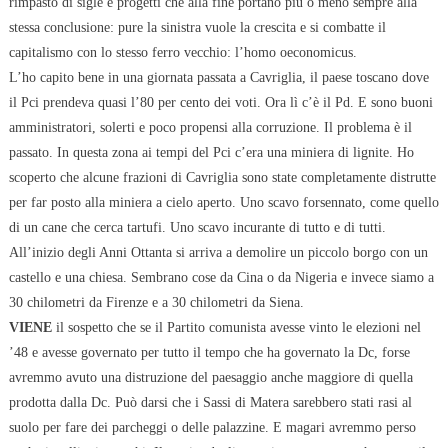
rimpasto di sigle e progetti che alla fine portano più o meno sempre alla
stessa conclusione: pure la sinistra vuole la crescita e si combatte il
capitalismo con lo stesso ferro vecchio: l’homo oeconomicus.
L’ho capito bene in una giornata passata a Cavriglia, il paese toscano dove
il Pci prendeva quasi l’80 per cento dei voti. Ora lì c’è il Pd. E sono buoni
amministratori, solerti e poco propensi alla corruzione. Il problema è il
passato. In questa zona ai tempi del Pci c’era una miniera di lignite. Ho
scoperto che alcune frazioni di Cavriglia sono state completamente distrutte
per far posto alla miniera a cielo aperto. Uno scavo forsennato, come quello
di un cane che cerca tartufi. Uno scavo incurante di tutto e di tutti.
All’inizio degli Anni Ottanta si arriva a demolire un piccolo borgo con un
castello e una chiesa. Sembrano cose da Cina o da Nigeria e invece siamo a
30 chilometri da Firenze e a 30 chilometri da Siena.
VIENE
il sospetto che se il Partito comunista avesse vinto le elezioni nel
’48 e avesse governato per tutto il tempo che ha governato la Dc, forse
avremmo avuto una distruzione del paesaggio anche maggiore di quella
prodotta dalla Dc. Può darsi che i Sassi di Matera sarebbero stati rasi al
suolo per fare dei parcheggi o delle palazzine. E magari avremmo perso