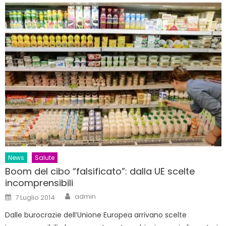
News
Salute
Boom del cibo “falsificato”: dalla UE scelte
incomprensibili
Author
Posted
admin
7 Luglio 2014
on
Dalle burocrazie dell’Unione Europea arrivano scelte