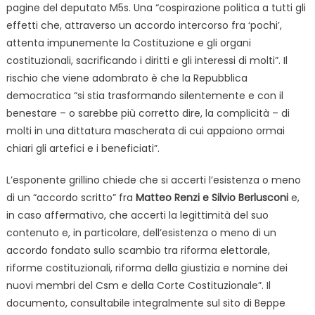
pagine del deputato M5s. Una “cospirazione politica a tutti gli
effetti che, attraverso un accordo intercorso fra ‘pochi’,
attenta impunemente la Costituzione e gli organi
costituzionali, sacrificando i diritti e gli interessi di molti”. Il
rischio che viene adombrato è che la Repubblica
democratica “si stia trasformando silentemente e con il
benestare – o sarebbe più corretto dire, la complicità – di
molti in una dittatura mascherata di cui appaiono ormai
chiari gli artefici e i beneficiati”.
L’esponente grillino chiede che si accerti l’esistenza o meno
di un “accordo scritto” fra
Matteo Renzi e Silvio Berlusconi
e,
in caso affermativo, che accerti la legittimità del suo
contenuto e, in particolare, dell’esistenza o meno di un
accordo fondato sullo scambio tra riforma elettorale,
riforme costituzionali, riforma della giustizia e nomine dei
nuovi membri del Csm e della Corte Costituzionale”. Il
documento, consultabile integralmente sul sito di Beppe