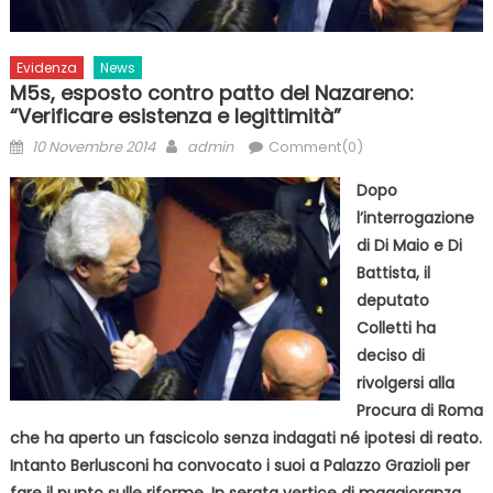
Evidenza
News
M5s, esposto contro patto del Nazareno:
“Verificare esistenza e legittimità”
Posted
Author
10 Novembre 2014
admin
Comment(0)
on
Dopo
l’interrogazione
di Di Maio e Di
Battista, il
deputato
Colletti ha
deciso di
rivolgersi alla
Procura di Roma
che ha aperto un fascicolo senza indagati né ipotesi di reato.
Intanto Berlusconi ha convocato i suoi a Palazzo Grazioli per