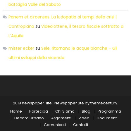
battaglia Valle del Sabato
Panem et circenses. La ludopatia ai tempi della crisi |
Contropiano
su
Videolotterie, il tesoro fiscale sottratto a
L’Aquila
mister ecker
su
Sele, ritornano le acque bianche – Gli
ultimi sviluppi della vicenda
2018 newspaper-lite
|
Newspaper Lite by
themecentury
.
Home
Partecipa
Chi Siamo
Blog
Programma
Decoro Urbano
Argomenti
video
Documenti
Comunicati
Contatti