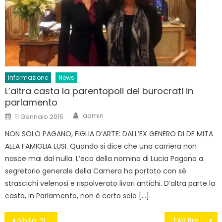
Informazione
News
L’altra casta la parentopoli dei burocrati in
parlamento
Author
Posted
admin
11 Gennaio 2015
on
NON SOLO PAGANO, FIGLIA D’ARTE: DALL’EX GENERO DI DE MITA
ALLA FAMIGLIA LUSI. Quando si dice che una carriera non
nasce mai dal nulla. L’eco della nomina di Lucia Pagano a
segretario generale della Camera ha portato con sé
strascichi velenosi e rispolverato livori antichi. D’altra parte la
casta, in Parlamento, non è certo solo […]
Navigazione
Sibilia: “Il Governo Renzi come un clan camorristico”
TAV Brennero: un’opera inutile e dannosa da 64 miliardi di euro #notav