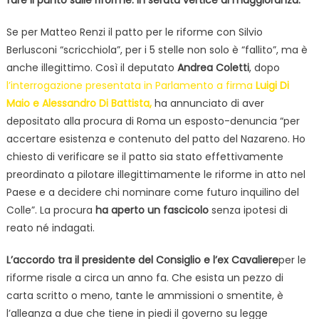
fare il punto sulle riforme. In serata vertice di maggioranza.
Se per Matteo Renzi il patto per le riforme con Silvio
Berlusconi “scricchiola”, per i 5 stelle non solo è “fallito”, ma è
anche illegittimo. Così il deputato
Andrea Coletti
, dopo
l’interrogazione presentata in Parlamento a firma
Luigi Di
Maio e Alessandro Di Battista,
ha annunciato di aver
depositato alla procura di Roma un esposto-denuncia “per
accertare esistenza e contenuto del patto del Nazareno. Ho
chiesto di verificare se il patto sia stato effettivamente
preordinato a pilotare illegittimamente le riforme in atto nel
Paese e a decidere chi nominare come futuro inquilino del
Colle”. La procura
ha aperto un fascicolo
senza ipotesi di
reato né indagati.
L’accordo tra il presidente del Consiglio e l’ex Cavaliere
per le
riforme risale a circa un anno fa. Che esista un pezzo di
carta scritto o meno, tante le ammissioni o smentite, è
l’alleanza a due che tiene in piedi il governo su legge