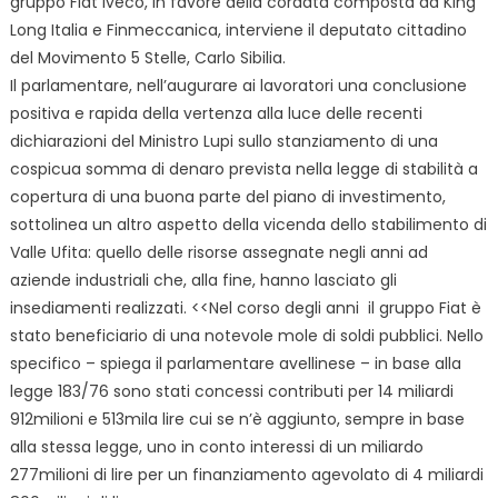
gruppo Fiat Iveco, in favore della cordata composta da King
Long Italia e Finmeccanica, interviene il deputato cittadino
del Movimento 5 Stelle, Carlo Sibilia.
Il parlamentare, nell’augurare ai lavoratori una conclusione
positiva e rapida della vertenza alla luce delle recenti
dichiarazioni del Ministro Lupi sullo stanziamento di una
cospicua somma di denaro prevista nella legge di stabilità a
copertura di una buona parte del piano di investimento,
sottolinea un altro aspetto della vicenda dello stabilimento di
Valle Ufita: quello delle risorse assegnate negli anni ad
aziende industriali che, alla fine, hanno lasciato gli
insediamenti realizzati. <<Nel corso degli anni il gruppo Fiat è
stato beneficiario di una notevole mole di soldi pubblici. Nello
specifico – spiega il parlamentare avellinese – in base alla
legge 183/76 sono stati concessi contributi per 14 miliardi
912milioni e 513mila lire cui se n’è aggiunto, sempre in base
alla stessa legge, uno in conto interessi di un miliardo
277milioni di lire per un finanziamento agevolato di 4 miliardi