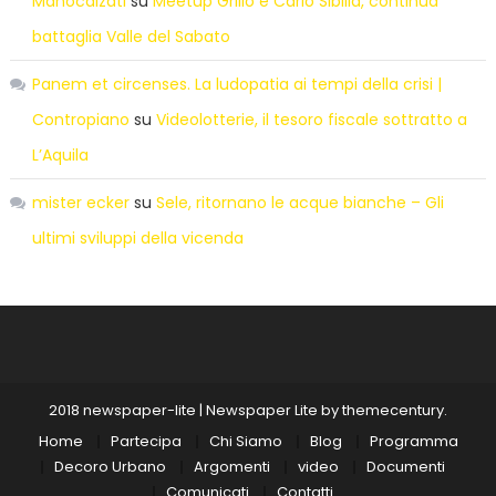
Manocalzati
su
Meetup Grillo e Carlo Sibilia, continua
battaglia Valle del Sabato
Panem et circenses. La ludopatia ai tempi della crisi |
Contropiano
su
Videolotterie, il tesoro fiscale sottratto a
L’Aquila
mister ecker
su
Sele, ritornano le acque bianche – Gli
ultimi sviluppi della vicenda
2018 newspaper-lite
|
Newspaper Lite by
themecentury
.
Home
Partecipa
Chi Siamo
Blog
Programma
Decoro Urbano
Argomenti
video
Documenti
Comunicati
Contatti