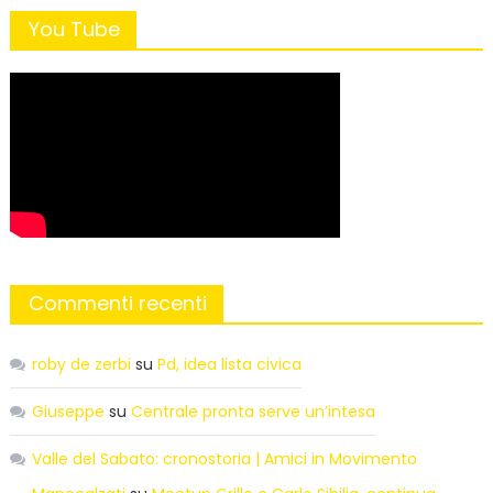
You Tube
Commenti recenti
roby de zerbi
su
Pd, idea lista civica
Giuseppe
su
Centrale pronta serve un’intesa
Valle del Sabato: cronostoria | Amici in Movimento