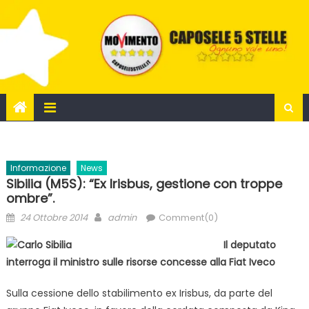
Skip
to
content
Informazione
News
Sibilia (M5S): “Ex Irisbus, gestione con troppe
ombre”.
Posted
Author
24 Ottobre 2014
admin
Comment(0)
on
Il deputato
interroga il ministro sulle risorse concesse alla Fiat Iveco
Sulla cessione dello stabilimento ex Irisbus, da parte del