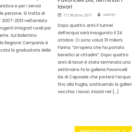
lavori
uristica e per i servizi
Author
le persone. Si tratta di
Posted
admin
17 Ottobre 2017
on
sr 2007-2013 nell’ambito
Dopo quattro anni il tunnel
Progetti integrati rurali per
dell’acqua sarà inaugurato il 24
ette. Sul Bollettino
ottobre. Ci sono voluti 111 milioni.
ella Regione Campania è
Farina: “Un’opera che ha portato
icata la graduatoria delle
benefici ai cittadini”. Dopo quattro
anni di lavori è stata terminata una
settimana fa la galleria Pavoncelli
bis di Caposele che porterà l’acqua
fino alla Puglia, sostituendo la galler
vecchia. I lavori, iniziati nel […]
‘Ndrangheta al nord, deputata M5s: “Mi hanno chiesto di non nominare più il boss”