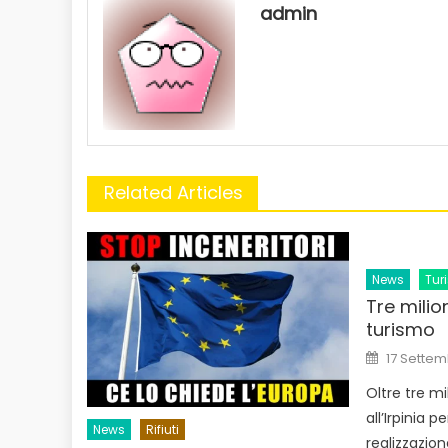
admin
Related Articles
News
Tur
Tre milion
turismo
Posted
17 Settem
on
Oltre tre mi
all’Irpinia p
News
Rifiuti
realizzazion