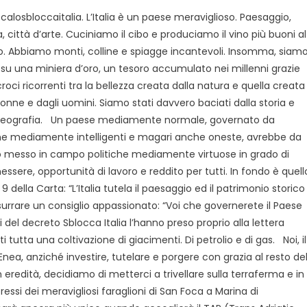
calosbloccaitalia. L’Italia è un paese meraviglioso. Paesaggio,
a, città d’arte. Cuciniamo il cibo e produciamo il vino più buoni al
 Abbiamo monti, colline e spiagge incantevoli. Insomma, siam
 su una miniera d’oro, un tesoro accumulato nei millenni grazie
croci ricorrenti tra la bellezza creata dalla natura e quella creata
donne e dagli uomini. Siamo stati davvero baciati dalla storia e
geografia.
Un paese mediamente normale, governato da
e mediamente intelligenti e magari anche oneste, avrebbe da
messo in campo politiche mediamente virtuose in grado di
essere, opportunità di lavoro e reddito per tutti. In fondo è quell
della Carta: “L’Italia tutela il paesaggio ed il patrimonio storico
ssurrare un consiglio appassionato: “Voi che governerete il Paese
ri del decreto Sblocca Italia l’hanno preso proprio alla lettera
ti tutta una coltivazione di giacimenti. Di petrolio e di gas.
Noi, il
 Enea, anziché investire, tutelare e porgere con grazia al resto de
eredità, decidiamo di metterci a trivellare sulla
terraferma e in
ressi dei meravigliosi faraglioni di San Foca a Marina di