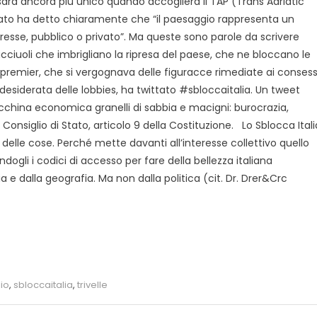
sarà ancora più unico quando accoglierà il TAP (Trans Adriatic
tato ha detto chiaramente che “il paesaggio rappresenta un
resse, pubblico o privato”. Ma queste sono parole da scrivere
acciuoli che imbrigliano la ripresa del paese, che ne bloccano le
o premier, che si vergognava delle figuracce rimediate ai consess
i desiderata delle lobbies, ha twittato #sbloccaitalia. Un tweet
acchina economica granelli di sabbia e macigni: burocrazia,
Consiglio di Stato, articolo 9 della Costituzione.
Lo Sblocca Itali
delle cose. Perché mette davanti all’interesse collettivo quello
dogli i codici di accesso per fare della bellezza italiana
oria e dalla geografia. Ma non dalla politica (cit. Dr. Drer&Crc
lio
,
sbloccaitalia
,
trivelle