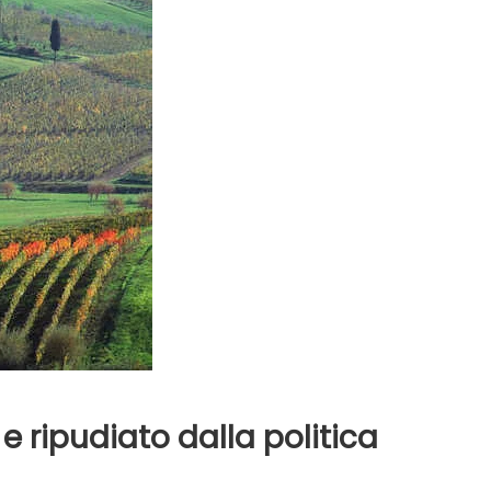
Evidenza
Informazione
News
Acque sempre agitate tra i
videnza
Informazione
democratici di Caposele
 al biologico italiano
l Nord. Il settore è a
e ripudiato dalla politica