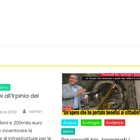
ismo
i all’Irpinia del
Author
admin
bre 2013
lioni e 200mila euro
Acqua
Ecologia
Evidenza
er incentivare la
News
e di infrastrutture per le
Pavoncelli bis, terminati i