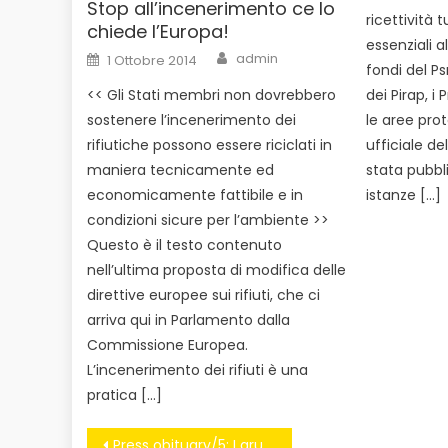
Stop all’incenerimento ce lo
ricettività t
chiede l’Europa!
essenziali al
Author
Posted
admin
1 Ottobre 2014
on
fondi del P
<< Gli Stati membri non dovrebbero
dei Pirap, i 
sostenere l’incenerimento dei
le aree prot
rifiutiche possono essere riciclati in
ufficiale d
maniera tecnicamente ed
stata pubbl
economicamente fattibile e in
istanze […]
condizioni sicure per l’ambiente >>
Questo è il testo contenuto
nell’ultima proposta di modifica delle
direttive europee sui rifiuti, che ci
arriva qui in Parlamento dalla
Commissione Europea.
L’incenerimento dei rifiuti è una
pratica […]
Navigazione
Press obituary/5: I gruppi editoriali