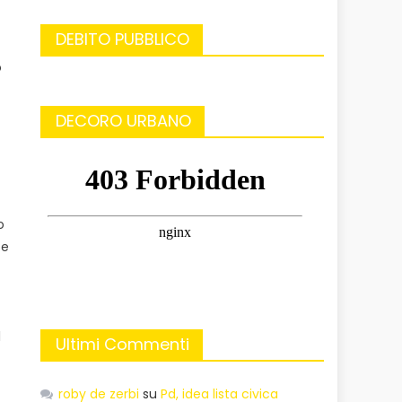
DEBITO PUBBLICO
o
DECORO URBANO
o
 e
l
Ultimi Commenti
roby de zerbi
su
Pd, idea lista civica