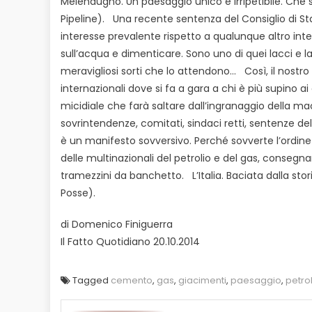
Melendugno. Un paesaggio unico e irripetibile. Che 
Pipeline).
Una recente sentenza del Consiglio di S
interesse prevalente rispetto a qualunque altro inte
sull’acqua e dimenticare. Sono uno di quei lacci e l
meravigliosi sorti che lo attendono…
Così, il nostr
internazionali dove si fa a gara a chi è più supino a
micidiale che farà saltare dall’ingranaggio della m
sovrintendenze, comitati, sindaci retti, sentenze del 
è un manifesto sovversivo. Perché sovverte l’ordine 
delle multinazionali del petrolio e del gas, consegnan
tramezzini da banchetto.
L’Italia. Baciata dalla st
Posse).
di Domenico Finiguerra
Il Fatto Quotidiano 20.10.2014
Tagged
cemento
,
gas
,
giacimenti
,
paesaggio
,
petro