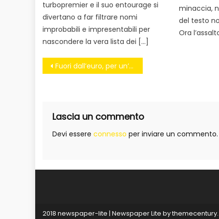
turbopremier e il suo entourage si
minaccia, ne
divertano a far filtrare nomi
del testo no
improbabili e impresentabili per
Ora l’assalt
nascondere la vera lista dei […]
Navigazione
Fuori dall’euro, per un’Italia a 5 stelle!
articoli
Lascia un commento
Devi essere
connesso
per inviare un commento.
2018 newspaper-lite
|
Newspaper Lite by
themecentury
.