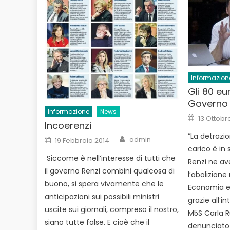
Informazion
Gli 80 eu
Governo 
Informazione
News
Posted
13 Ottobr
on
Incoerenzi
“La detrazio
Author
Posted
admin
19 Febbraio 2014
on
carico è in 
Siccome è nell’interesse di tutti che
Renzi ne av
il governo Renzi combini qualcosa di
l’abolizion
buono, si spera vivamente che le
Economia e 
anticipazioni sui possibili ministri
grazie all’i
uscite sui giornali, compreso il nostro,
M5S Carla 
siano tutte false. E cioè che il
denunciato