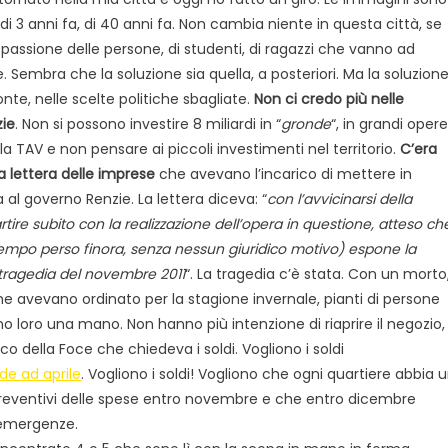
 di 3 anni fa, di 40 anni fa. Non cambia niente in questa città, se
 passione delle persone, di studenti, di ragazzi che vanno ad
e. Sembra che la soluzione sia quella, a posteriori. Ma la soluzion
nte, nelle scelte politiche sbagliate.
Non ci credo più nelle
zie
. Non si possono investire 8 miliardi in “
gronde
“, in grandi opere
a TAV e non pensare ai piccoli investimenti nel territorio.
C’era
a lettera delle imprese
che avevano l’incarico di mettere in
a al governo Renzie. La lettera diceva: “
con l’avvicinarsi della
e subito con la realizzazione dell’opera in questione, atteso ch
tempo perso finora, senza nessun giuridico motivo) espone la
a tragedia del novembre 2011
“. La tragedia c’è stata. Con un morto
che avevano ordinato per la stagione invernale, pianti di persone
o loro una mano. Non hanno più intenzione di riaprire il negozio,
co della Foce che chiedeva i soldi. Vogliono i soldi
de ad aprile
. Vogliono i soldi! Vogliono che ogni quartiere abbia 
 preventivi delle spese entro novembre e che entro dicembre
e emergenze.