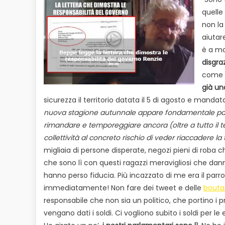
quelle
non la
aiutar
è a mo
disgra
come l
già un
sicurezza il territorio datata il 5 di agosto e mandat
nuova stagione autunnale appare fondamentale partir
rimandare e temporeggiare ancora (oltre a tutto il 
collettività al concreto rischio di veder riaccadere l
migliaia di persone disperate, negozi pieni di roba 
che sono lì con questi ragazzi meravigliosi che dann
hanno perso fiducia. Più incazzato di me era il parro
immediatamente! Non fare dei tweet e delle
bouta
responsabile che non sia un politico, che portino i
vengano dati i soldi. Ci vogliono subito i soldi per l