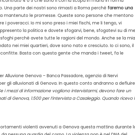
 incontrato 4 o 5 che sono lì con la scopa in mano in forma
o. Una parte dei nostri sono rimasti a Roma perché
faremo una
a mantenuto le promesse. Queste sono persone che mentono
i poveracci. Io mi sono preso i miei fischi, me li tengo, vi
 rappresento la politica e dovete sfogarvi, bene, sfogatevi su di me
i sfoghi perché avete tutte le ragioni del mondo. Anche se la mi
ato nei miei quartieri, dove sono nato e cresciuto. Io ci sono, il
sconfitte. Basta con questa gente che manda i tweet, fa le
per Alluvione Genova – Banca Passadore, agenzia di Nervi
r gli alluvionati di Genova. In questo conto andranno a defluire
e i mezzi di informazione vogliono intervistarmi, devono fare un
nati di Genova, 1.500 per l’intervista a Casaleggio. Quando ricevo 
omportamenti violenti avvenuti a Genova questa mattina durante l
 da nessuna guardia del corpo. La violenza non è nel DNA del