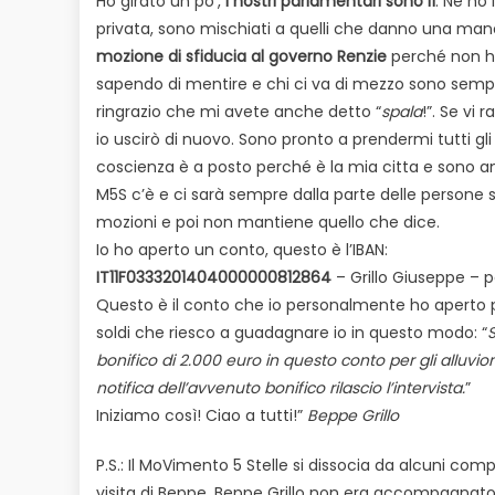
Ho girato un po’,
i nostri parlamentari sono lì
. Ne ho
privata, sono mischiati a quelli che danno una man
mozione di sfiducia al governo Renzie
perché non h
sapendo di mentire e chi ci va di mezzo sono sempre 
ringrazio che mi avete anche detto “
spala
!”. Se vi
io uscirò di nuovo. Sono pronto a prendermi tutti gl
coscienza è a posto perché è la mia citta e sono and
M5S c’è e ci sarà sempre dalla parte delle persone 
mozioni e poi non mantiene quello che dice.
Io ho aperto un conto, questo è l’IBAN:
IT11F0333201404000000812864
– Grillo Giuseppe – 
Questo è il conto che io personalmente ho aperto pe
soldi che riesco a guadagnare io in questo modo: “
S
bonifico di 2.000 euro in questo conto per gli alluvio
notifica dell’avvenuto bonifico rilascio l’intervista.
”
Iniziamo così! Ciao a tutti!”
Beppe Grillo
P.S.: Il MoVimento 5 Stelle si dissocia da alcuni c
visita di Beppe. Beppe Grillo non era accompagnato