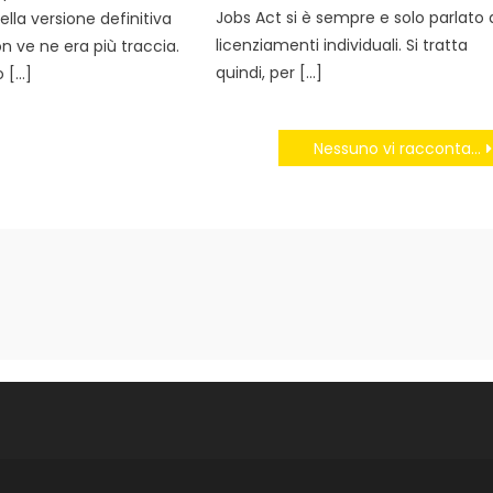
Jobs Act si è sempre e solo parlato 
lla versione definitiva
licenziamenti individuali. Si tratta
n ve ne era più traccia.
quindi, per […]
o […]
Nessuno vi racconta…