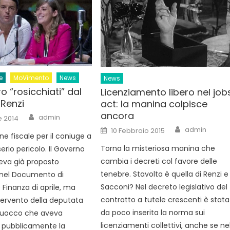
e
MoVimento
News
News
ro “rosicchiati” dal
Licenziamento libero nel job
Renzi
act: la manina colpisce
ancora
Author
admin
e 2014
Author
Posted
admin
10 Febbraio 2015
on
ne fiscale per il coniuge a
Torna la misteriosa manina che
serio pericolo. Il Governo
cambia i decreti col favore delle
eva già proposto
tenebre. Stavolta è quella di Renzi e
e nel Documento di
Sacconi? Nel decreto legislativo del
Finanza di aprile, ma
contratto a tutele crescenti è stata
ntervento della deputata
da poco inserita la norma sui
Ruocco che aveva
licenziamenti collettivi, anche se ne
 pubblicamente la