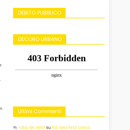
DEBITO PUBBLICO
e
DECORO URBANO
e
,
un
Ultimi Commenti
roby de zerbi
su
Pd, idea lista civica